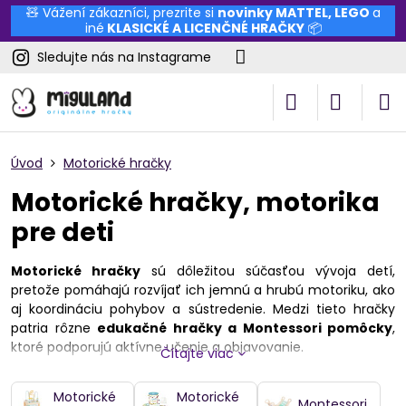
🧸 Vážení zákazníci, prezrite si
novinky
MATTEL
,
LEGO
a
iné
KLASICKÉ A LICENČNÉ HRAČKY
📦
Sledujte nás na Instagrame
Úvod
Motorické hračky
Motorické hračky, motorika
pre deti
Motorické hračky
sú dôležitou súčasťou vývoja detí,
pretože pomáhajú rozvíjať ich jemnú a hrubú motoriku, ako
aj koordináciu pohybov a sústredenie. Medzi tieto hračky
patria rôzne
edukačné hračky a Montessori pomôcky
,
ktoré podporujú aktívne učenie a objavovanie.
Čítajte viac
Didaktické hračky
sú základom v ranom detstve a
Motorické
Motorické
pomáhajú deťom rozvíjať zručnosti a schopnosti potrebné
Montessori