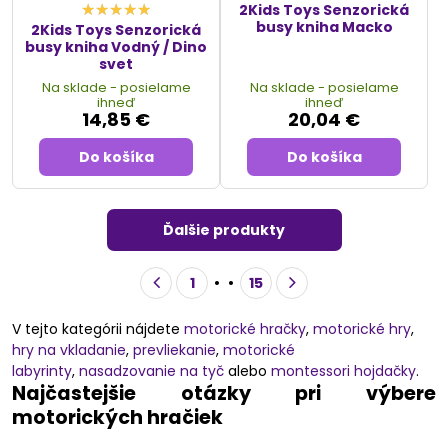
2Kids Toys Senzorická
busy kniha Macko
2Kids Toys Senzorická
busy kniha Vodný / Dino
svet
Na sklade - posielame
Na sklade - posielame
ihneď
ihneď
14,85 €
20,04 €
Do košíka
Do košíka
Ďalšie produkty
1
15
V tejto kategórii nájdete
motorické hračky
,
motorické hry
,
hry na vkladanie
,
prevliekanie
,
motorické
labyrinty
,
nasadzovanie na tyč
alebo
montessori hojdačky
.
Najčastejšie otázky pri výbere
motorických hračiek