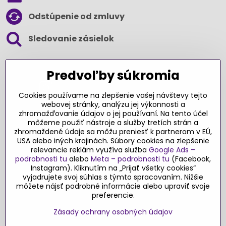
Odstúpenie od zmluvy
Sledovanie zásielok
SLEDUJTE NÁS NA SOCIÁLNYCH SIEŤACH
Predvoľby súkromia
Cookies používame na zlepšenie vašej návštevy tejto
webovej stránky, analýzu jej výkonnosti a
zhromažďovanie údajov o jej používaní. Na tento účel
Ďakujeme za podporu
môžeme použiť nástroje a služby tretích strán a
zhromaždené údaje sa môžu preniesť k partnerom v EÚ,
Sme slovenský e-shop​. Fungujeme len
USA alebo iných krajinách. Súbory cookies na zlepšenie
vďaka vám – rodičom a všetkým, ktorí veria
relevancie reklám využíva služba
Google Ads –
v poctivý výber kvalitných hračiek s
podrobnosti tu
alebo
Meta – podrobnosti tu
(Facebook,
pridanou hodnotou​. Každý nákup na
Instagram). Kliknutím na „Prijať všetky cookies“
vyjadrujete svoj súhlas s týmto spracovaním. Nižšie
Originalnehracky​.sk je pre nás podporou a
môžete nájsť podrobné informácie alebo upraviť svoje
motiváciou prinášať hračky a produkty,
preferencie.
ktoré majú zmysel​.
Zásady ochrany osobných údajov