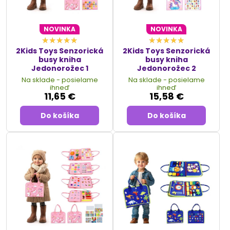
NOVINKA
NOVINKA
2Kids Toys Senzorická
2Kids Toys Senzorická
busy kniha
busy kniha
Jedonorožec 1
Jedonorožec 2
Na sklade - posielame
Na sklade - posielame
ihneď
ihneď
11,65 €
15,58 €
Do košíka
Do košíka