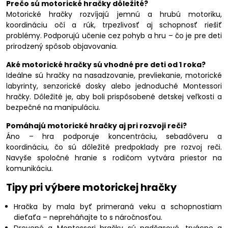
Prečo sú motorické hračky dôležité?
Motorické hračky rozvíjajú jemnú a hrubú motoriku,
koordináciu očí a rúk, trpezlivosť aj schopnosť riešiť
problémy. Podporujú učenie cez pohyb a hru – čo je pre deti
prirodzený spôsob objavovania.
Aké motorické hračky sú vhodné pre deti od 1 roka?
Ideálne sú hračky na nasadzovanie, prevliekanie, motorické
labyrinty, senzorické dosky alebo jednoduché Montessori
hračky. Dôležité je, aby boli prispôsobené detskej veľkosti a
bezpečné na manipuláciu.
Pomáhajú motorické hračky aj pri rozvoji reči?
Áno – hra podporuje koncentráciu, sebadôveru a
koordináciu, čo sú dôležité predpoklady pre rozvoj reči.
Navyše spoločné hranie s rodičom vytvára priestor na
komunikáciu.
Tipy pri výbere motorickej hračky
Hračka by mala byť primeraná veku a schopnostiam
dieťaťa – nepreháňajte to s náročnosťou.
Drevené a Montessori hračky sú nadčasové, trvácne a