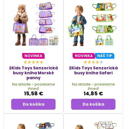
NOVINKA
NOVINKA
NÁŠ TIP
2Kids Toys Senzorická
2Kids Toys Senzorická
busy kniha Morské
busy kniha Safari
panny
Na sklade - posielame
Na sklade - posielame
ihneď
ihneď
15,58 €
14,85 €
Do košíka
Do košíka