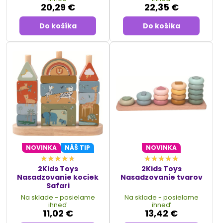
20,29 €
22,35 €
Do košíka
Do košíka
NOVINKA
NÁŠ TIP
NOVINKA
2Kids Toys
2Kids Toys
Nasadzovanie kociek
Nasadzovanie tvarov
Safari
Na sklade - posielame
Na sklade - posielame
ihneď
ihneď
11,02 €
13,42 €