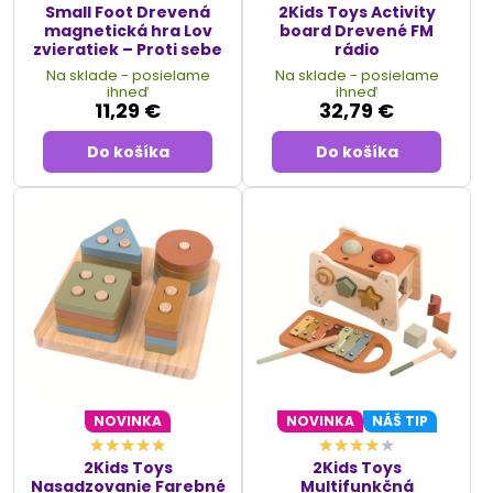
Small Foot Drevená
2Kids Toys Activity
Celkovo sú motorické hračky neoceniteľným nástrojom pre
magnetická hra Lov
board Drevené FM
rozvoj detí v ranom veku. Sú to hračky, ktoré nielenže
zvieratiek – Proti sebe
rádio
poskytujú zábavu, ale tiež podporujú učenie, objavovanie a
Na sklade - posielame
Na sklade - posielame
ihneď
ihneď
rozvoj dôležitých zručností a schopností. Preto sú motorické
11,29 €
32,79 €
hračky nenahraditeľnou súčasťou každej detskej hračkovej
zbierky.
Do košíka
Do košíka
Prečítajte si aj náš článok o tom
ako prirodzene podporovať
učenie u detí už od útleho veku
.
NOVINKA
NOVINKA
NÁŠ TIP
2Kids Toys
2Kids Toys
Nasadzovanie Farebné
Multifunkčná