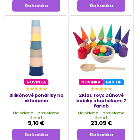
Do košíka
Do košíka
NOVINKA
NOVINKA
NÁŠ TIP
Silikónové poháriky na
2Kids Toys Dúhové
skladanie
bábiky s loptičkami 7
farieb
Na sklade - posielame
Na sklade - posielame
ihneď
ihneď
9,10 €
23,09 €
Do košíka
Do košíka