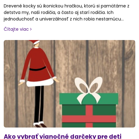
Drevené kocky sú ikonickou hračkou, ktorú si pamätáme z
detstva my, naši rodičia, a často aj starí rodičia. Ich
jednoduchosť a univerzálnosť z nich robia nestarnúcu
hračku, ktorú milujú deti na celom svete.
Čítajte viac
Ako vybrať vianočné darčeky pre deti