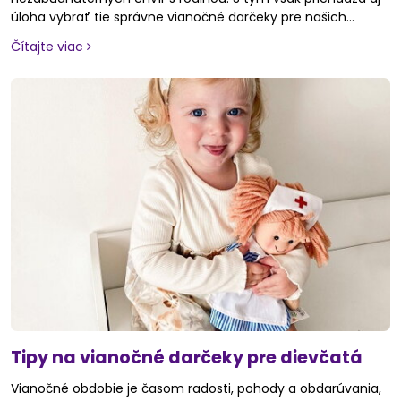
úloha vybrať tie správne vianočné darčeky pre našich
malých šampiónov, ktoré ich potešia a vykúzlia úsmev na
Čítajte viac
ich tvári. Či už hľadáte darček pre deti, ktoré milujú
dobrodružstvo, kreativitu alebo zábavu, je dôležité nájsť
niečo, čo ich nielen zabaví, ale zároveň podporí ich záujmy a
rozvoj. Hračky, hry či vzdelávacie pomôcky môžu byť tou
správnou voľbou, ktorá pod stromčekom zažiari. V tomto
článku vám prinášame inšpiráciu na darčeky, ktoré
spríjemnia Vianoce vašim deťom a zanechajú spomienky
na nezabudnuteľné sviatky.
Tipy na vianočné darčeky pre dievčatá
Vianočné obdobie je časom radosti, pohody a obdarúvania,