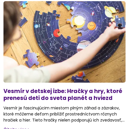
Vesmír v detskej izbe: Hračky a hry, ktoré
prenesú deti do sveta planét a hviezd
Vesmír je fascinujúcim miestom plným záhad a zázrakov,
ktoré môžeme deťom priblížiť prostredníctvom rôznych
hračiek a hier. Tieto hračky nielen podporujú ich zvedavosť,
ale aj rozvíjajú ich schopnosť učiť sa o našej planéte,