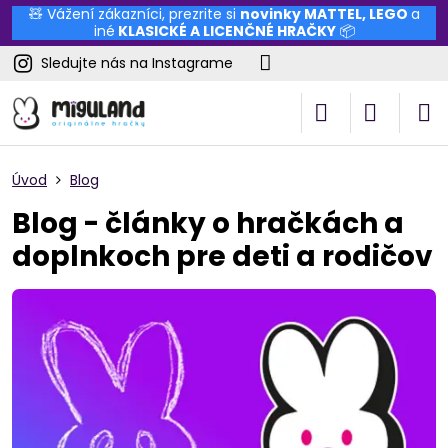
🧸 Vážení zákazníci, prezrite si
novinky
MATTEL
,
LEGO
a
iné
KLASICKÉ A LICENČNÉ HRAČKY
📦
Sledujte nás na Instagrame
Úvod
Blog
Blog - články o hračkách a
doplnkoch pre deti a rodičov