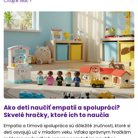
Čítajte viac
slnečnej sústave a nekonečnom vesmíre. V tomto článku sa
pozrieme na niektoré skvelé vesmírne hračky a hry, ktoré
môžu deti pomôcť lepšie pochopiť a zažiť fascinujúci svet
vesmíru.
Ako deti naučiť empatii a spolupráci?
Skvelé hračky, ktoré ich to naučia
Empatia a tímová spolupráca sú dôležité zručnosti, ktoré si
deti osvojujú už v mladom veku. Vďaka správnym hračkám