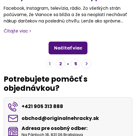
Facebook, Instagram, televízia, rádio. Zo všetkých strán
počúvame, že Vianoce sa blížia a že sa neoplatí nechávať
nákup darčekov na poslednú chvíľu. Lenže ako správne
vybrať darček v roku 2025? Mali by sme deťom kúpiť všetky
Čítajte viac
hračky, ktoré si želajú, alebo zvoliť rozumný prístup a
sústrediť sa na to, čo je skutočne hodnotné? Výber
vhodného darčeka môže byť výzvou, ale máme pre vás
Načítať viac
postup, ktorý zjednoduší rozhodovanie a pomôže udržať
Vianoce radostné aj bez zbytočného chaosu.
1
2
5
Potrebujete pomôcť s
objednávkou?
+421 905 313 888
obchod​@originalnehracky​.sk
Adresa pre osobný odber:
Na Pántoch 18, 831 06 Bratislava