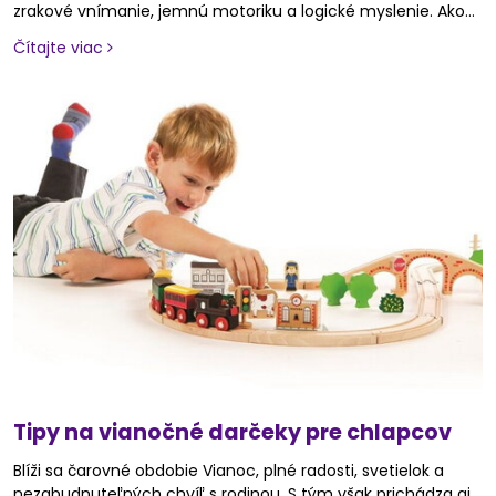
zrakové vnímanie, jemnú motoriku a logické myslenie. Ako
však urobiť učenie zábavným a prirodzeným? Správne
Čítajte viac
zvolené hračky a hry môžu byť skvelým spôsobom, ako deti
zaujať a podporiť ich poznávací vývoj. V tomto článku sa
pozrieme na najlepšie hračky na učenie farieb a tvarov a
pridáme aj tipy, ako zapojiť rodičov do tejto hravej výučby.
Tipy na vianočné darčeky pre chlapcov
Blíži sa čarovné obdobie Vianoc, plné radosti, svetielok a
nezabudnuteľných chvíľ s rodinou. S tým však prichádza aj