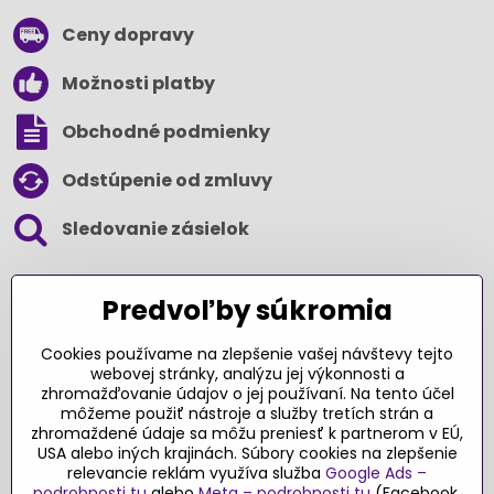
Ceny dopravy
Možnosti platby
Obchodné podmienky
Odstúpenie od zmluvy
Sledovanie zásielok
SLEDUJTE NÁS NA SOCIÁLNYCH SIEŤACH
Predvoľby súkromia
Cookies používame na zlepšenie vašej návštevy tejto
webovej stránky, analýzu jej výkonnosti a
zhromažďovanie údajov o jej používaní. Na tento účel
Ďakujeme za podporu
môžeme použiť nástroje a služby tretích strán a
zhromaždené údaje sa môžu preniesť k partnerom v EÚ,
Sme slovenský e-shop​. Fungujeme len
USA alebo iných krajinách. Súbory cookies na zlepšenie
vďaka vám – rodičom a všetkým, ktorí veria
relevancie reklám využíva služba
Google Ads –
v poctivý výber kvalitných hračiek s
podrobnosti tu
alebo
Meta – podrobnosti tu
(Facebook,