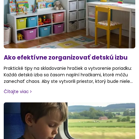
Ako efektívne zorganizovať detskú izbu
Praktické tipy na skladovanie hračiek a vytvorenie poriadku:
Každá detská izba sa časom naplní hračkami, ktoré môžu
zanechať chaos. Aby ste vytvorili priestor, ktorý bude nielen
funkčný, ale aj prehľadný a príjemný pre deti, je dôležité
Čítajte viac
vedieť, ako správne organizovať a skladovať hračky. V
tomto článku nájdete praktické tipy, ktoré vám pomôžu
vytvoriť poriadok a zároveň zapojiť deti do procesu
upratovania. Poďme sa pozrieť na niekoľko overených
spôsobov, ako efektívne usporiadať detské hračky a udržať
izbu čistú a organizovanú.