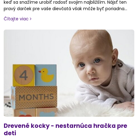
keď sa snažíme urobiť radosť svojim najbližším. Nájsť ten
pravý darček pre vaše dievčatá však môže byť poriadna
výzva, najmä ak chcete spojiť zábavu s užitočnosťou.
Čítajte viac
Hračky, ktoré podporujú kreativitu, učenie či pohyb, môžu
byť ideálnou voľbou. Či už ide o interaktívne hry, stavebnice,
kreatívne sety alebo obľúbené plyšové kamarátky, darček,
ktorý zodpovedá ich záujmom a veku, poteší dvojnásobne.
Navyše, starostlivý výber darčeka môže vytvoriť
nezabudnuteľné spomienky na krásne chvíle strávené spolu
počas Vianoc.
Drevené kocky - nestarnúca hračka pre
deti