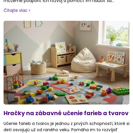
môžeme podporiť ich rozvoj a pomôcť im naučiť sa
spolupracovať, počúvať druhých a byť ohľaduplní. V tomto
Čítajte viac
článku vám predstavíme hračky, ktoré podporujú tieto
hodnoty, a tiež praktické tipy, ako ich využiť v každodennom
živote.
Hračky na zábavné učenie farieb a tvarov
Učenie farieb a tvarov je jednou z prvých schopností, ktoré si
deti osvojujú už od raného veku. Pomáha im to rozvíjať