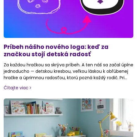
Príbeh nášho nového loga: keď za
značkou stojí detská radosť
Za každou hračkou sa skrýva príbeh. A ten náš sa začal úplne
jednoducho — detskou kresbou, veľkou láskou k obľúbenej
hračke a úprimnou radosťou, ktorú pozná každý rodič. Pri
kreovaní a tvorbe nového loga pre náš e-shop Originálne
Čítajte viac
hračky sme vedeli, že nechceme len pekný obrázok. Chceli
sme, aby naše logo nieslo to, čo je nám najbližšie — detský
svet, fantáziu, nežnosť a všetky tie malé veľké emócie,
ktoré hračky prinášajú do každodenného života.