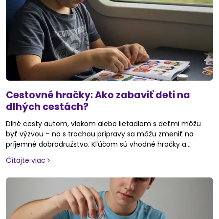
Cestovné hračky: Ako zabaviť deti na
dlhých cestách?
Dlhé cesty autom, vlakom alebo lietadlom s deťmi môžu
byť výzvou – no s trochou prípravy sa môžu zmeniť na
príjemné dobrodružstvo. Kľúčom sú vhodné hračky a
aktivity, ktoré deti nielen zabavia, ale zároveň podporia ich
Čítajte viac
sústredenie, tvorivosť a pokoj počas cesty. V tomto článku ti
prinášame praktické tipy, ktoré ocenia všetci rodičia
cestovateľov.