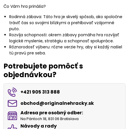
Čo Vám hra prináša?
Rodinná zábava: Táto hra je skvelý spôsob, ako spoločne
tráviť čas so svojimi blízkymi a prehlbovať vzájomné
puto.
Rozvíja schopnosti: okrem zábavy pomáha hra rozvíjať
logické myslenie, stratégiu a schopnosť spolupráce.
Rôznorodosť výberu: rôzne verzie hry, aby si každý našiel
tú pravú pre seba.
Potrebujete pomôcť s
objednávkou?
+421 905 313 888
obchod​@originalnehracky​.sk
Adresa pre osobný odber:
Na Pántoch 18, 831 06 Bratislava
Návody a rady