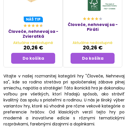
NÁŠ TIP
Človeče, nehnevaj sa -
Piráti
Človeče, nehnevaj sa -
Zvieratká
Aktuálne nedostupné
Aktuálne nedostupné
20,26 €
20,26 €
Do košíka
Do košíka
Vitajte v našej rozmanitej kategórii hry "Človeče, Nehnevaj
sa", kde sa rodina stretáva pri spoločenskej zábave plnej
smiechu, napätia a stratégie! Táto ikonická hra je dokonalou
voľbou pre všetkých, ktorí hľadajú spôsob, ako stráviť
kvalitný čas spolu s priateľmi a rodinou. U nás je široký výber
variantov hry, ktoré sú vhodné pre rôzne vekové kategórie a
preferencie hráčov. Od klasických verzií tejto hry po
moderné a inovatívne edície s rôznymi tematickými
rozprávkami, farebnými dizajnmi a doplnkami.