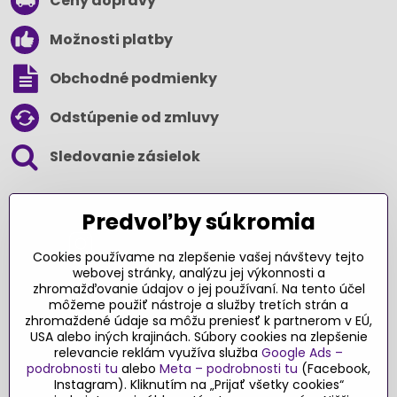
Ceny dopravy
Možnosti platby
Obchodné podmienky
Odstúpenie od zmluvy
Sledovanie zásielok
SLEDUJTE NÁS NA SOCIÁLNYCH SIEŤACH
Predvoľby súkromia
Cookies používame na zlepšenie vašej návštevy tejto
webovej stránky, analýzu jej výkonnosti a
zhromažďovanie údajov o jej používaní. Na tento účel
Ďakujeme za podporu
môžeme použiť nástroje a služby tretích strán a
zhromaždené údaje sa môžu preniesť k partnerom v EÚ,
Sme slovenský e-shop​. Fungujeme len
USA alebo iných krajinách. Súbory cookies na zlepšenie
vďaka vám – rodičom a všetkým, ktorí veria
relevancie reklám využíva služba
Google Ads –
v poctivý výber kvalitných hračiek s
podrobnosti tu
alebo
Meta – podrobnosti tu
(Facebook,
pridanou hodnotou​. Každý nákup na
Instagram). Kliknutím na „Prijať všetky cookies“