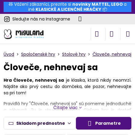
🧸 Vážení zákazníci, prezrite si
novinky
MATTEL
,
LEGO
a
iné
KLASICKÉ A LICENČNÉ HRAČKY
📦
Sledujte nás na Instagrame
Úvod
Spoločenské hry
Stolové hry
Človeče, nehnevaj 
Človeče, nehnevaj sa
Hra Človeče, nehnevaj sa
je klasika, ktorá nikdy neomrzí.
Nájdite ako prvý cestu do domčeka, ale pozor, nehnevajte
sa pri tom!
Pravidlá hry "Človeče, nehnevaj sa" sú pomerne jednoduché
Čítajte viac
a zábavné. Tu je stručný prehľad: Cieľom hry je dostať
všetky svoje figúrky zo začiatočného políčka do cieľového
priestoru pomocou kocky.
Skladom prednostne
Parametre
Počet hráčov: Hra sa hrá s 2 až 4 hráčmi, pričom každý hráč