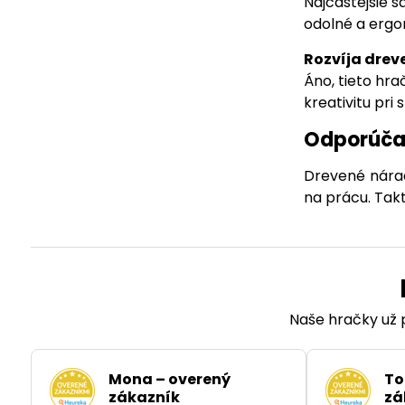
Najčastejšie s
odolné a erg
Rozvíja drev
Áno, tieto hra
kreativitu pr
Odporúča
Drevené nárad
na prácu. Tak
Naše hračky už p
Mona – overený
To
zákazník
zá