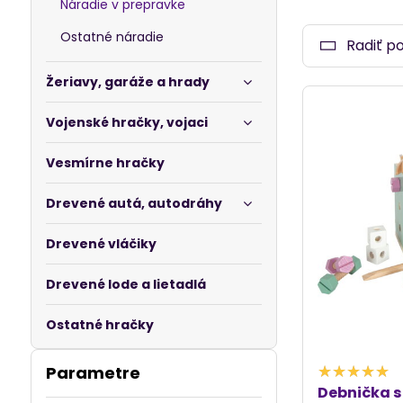
Náradie v prepravke
každého setu
deťom rozvíja
Ostatné náradie
Radiť p
Žeriavy, garáže a hrady
Vojenské hračky, vojaci
Vesmírne hračky
Drevené autá, autodráhy
Drevené vláčiky
Drevené lode a lietadlá
Ostatné hračky
Parametre
Debnička s