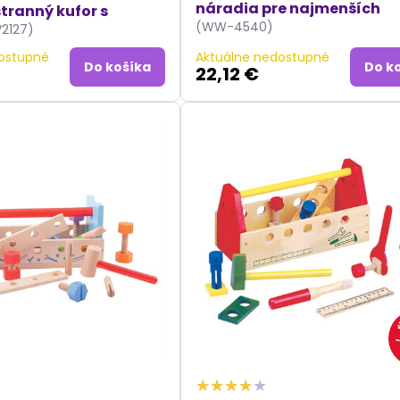
náradia pre najmenších
stranný kufor s
(WW-4540)
V2127)
ostupné
Aktuálne nedostupné
Do košíka
Do k
22,12 €