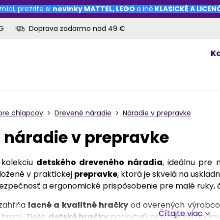
níci, prezrite si
novinky
MATTEL
,
LEGO
a iné
KLASICKÉ A LICE
OG
Doprava zadarmo nad 49 €
K
pre chlapcov
Drevené náradie
Náradie v prepravke
 náradie v prepravke
 kolekciu
detského dreveného náradia
, ideálnu pre 
ložené v praktickej
prepravke
, ktorá je skvelá na uskla
zpečnosť a ergonomické prispôsobenie pre malé ruky, č
 zahŕňa
lacné a kvalitné hračky
od overených výrobcov
Čítajte viac
 hraní. Tieto
detské hračky
poskytujú nekonečné hodiny 