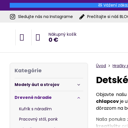
🧸 Vážení zákaz
Sledujte nás na Instagrame
Prečítajte si náš BL
Nákupný košík
0 €
Úvod
Hračky 
Kategórie
Detské
Modely áut a strojov
Objavte našu
Drevené náradie
chlapcov
je u
dôrazom na be
Kufrík s náradím
Naša ponuka
Pracovný stôl, ponk
kreativity
pri