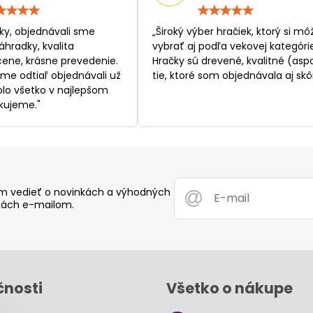
Hodnotenie:
Hodn
5
5
/
/
ky, objednávali sme
„Široký výber hračiek, ktorý si mô
5
5
áhradky, kvalita
vybrať aj podľa vekovej kategórie
ene, krásne prevedenie.
Hračky sú drevené, kvalitné (asp
sme odtiaľ objednávali už
tie, ktoré som objednávala aj skôr
bolo všetko v najlepšom
kujeme."
 vedieť o novinkách a výhodných
ách e-mailom.
čnosti
Všetko o nákupe