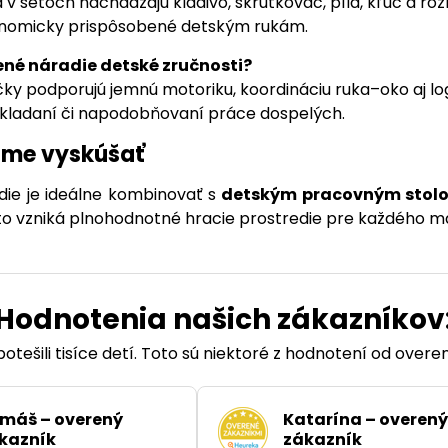
a v setoch nachádzajú kladivo, skrutkovač, píla, kľúč a r
onomicky prispôsobené detským rukám.
ené náradie detské zručnosti?
čky podporujú jemnú motoriku, koordináciu ruka–oko aj log
i skladaní či napodobňovaní práce dospelých.
me vyskúšať
ie je ideálne kombinovať s
detským pracovným stol
to vzniká plnohodnotné hracie prostredie pre každého m
Hodnotenia našich zákazníkov
otešili tisíce detí. Toto sú niektoré z hodnotení od over
máš – overený
Katarína – overený
kazník
zákazník