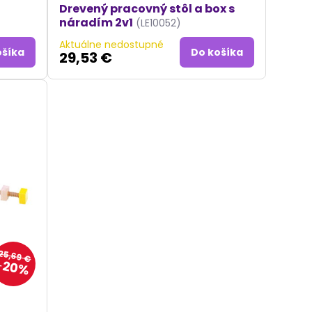
Drevený pracovný stôl a box s
náradím 2v1
(LE10052)
Aktuálne nedostupné
ošíka
Do košíka
29,53 €
25,69 €
20%