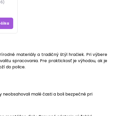
46)
ošíka
írodné materiály a tradičný štýl hračiek. Pri výbere
litu spracovania. Pre praktickosť je výhodou, ak je
oží do police.
y neobsahovali malé časti a boli bezpečné pri