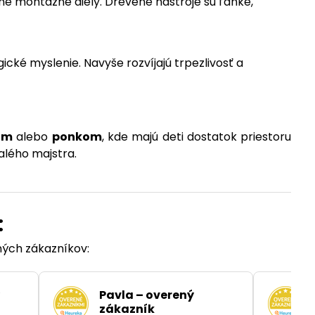
ôzne montážne diely. Drevené nástroje sú ľahké,
ické myslenie. Navyše rozvíjajú trpezlivosť a
om
alebo
ponkom
, kde majú deti dostatok priestoru
alého majstra.
:
ených zákazníkov:
Pavla – overený
zákazník