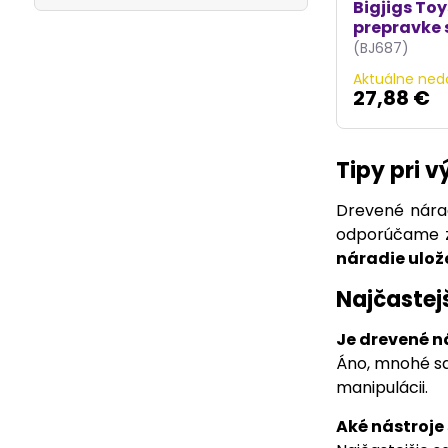
Bigjigs Toy
prepravke 
(BJ687)
Aktuálne ned
27,88 €
Tipy pri 
Drevené nárad
odporúčame za
náradie ulož
Najčastej
Je drevené n
Áno, mnohé sad
manipulácii.
Aké nástroje