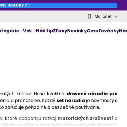
NČNÉ HRAČKY
📦
Môj účet
ategórie
Vek
Náš tip
Zľavy
Novinky
Omaľovánky
Ná
malých kutilov. Naše kvalitné
drevené náradie pre
dnenie a prenášanie. Každý
set náradia
je navrhnutý s
o zaručuje pohodlné a bezpečné používanie.
, ktoré podporujú rozvoj
motorických zručností
a
zábavy a učenia sa praktických zručností, čo robí z