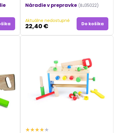
die
Náradie v prepravke
(BJ35022)
Aktuálne nedostupné
ošíka
Do košíka
22,40 €
a