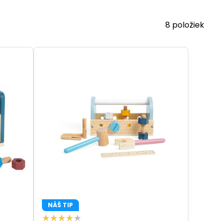
tujte do našich drevených hračiek a umožnite svojim
8
položiek
NÁŠ TIP