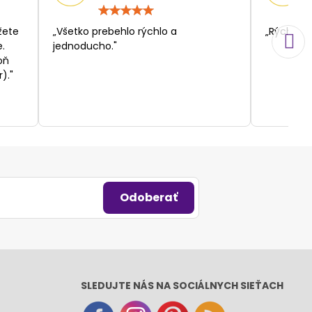
otenie:
Hodnotenie:
5
/
žete
„Všetko prebehlo rýchlo a
„Rýchlosť
5
.
jednoducho."
oň
)."
Odoberať
SLEDUJTE NÁS NA SOCIÁLNYCH SIEŤACH