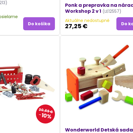
213)
Ponk a prepravka na nára
Workshop 2 v 1
(LE12557)
posielame
Aktuálne nedostupné
Do košíka
Do k
27,25 €
30,69 €
10%
Wonderworld Detská sad