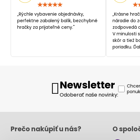
Hodnotenie:
5
/
„Rýchle vybavenie objednávky,
„Krásne hrač
5
perfektne zabalený balík, bezchybné
náradie do z
hračky za prijateľné ceny."
zodpovedá c
V minulosti 
skôr a tiež 
poriadku. Ďa
Newsletter
Chcem
ponuk
Odoberať naše novinky:
Prečo nakúpiť u nás?
O spolo