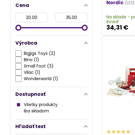
Nordic
(LE12
Cena
Od:
Do:
Na sklade - 
ihneď
34,31 €
Výrobca
Bigjigs Toys (2)
Bino (1)
Small Foot (3)
Vilac (1)
Wonderworld (1)
Dostupnosť
Všetky produkty
Iba skladom
Hľadať text