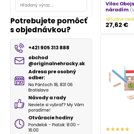
Prehľadať
Vilac Oboj
výsledky
náradím
(
filtra
Potrebujete pomôcť
Aktuálne ned
fulltextom
27,62 €
s objednávkou?
+421 905 313 888
obchod​
@originalnehracky​.sk
Adresa pre osobný
odber:
Na Pántoch 18, 831 06
Bratislava
Návody a rady
Neviete si vybrať? My Vám
poradíme!
Otváracie hodiny
Pondelok - Piatok: 8:00 –
16:00