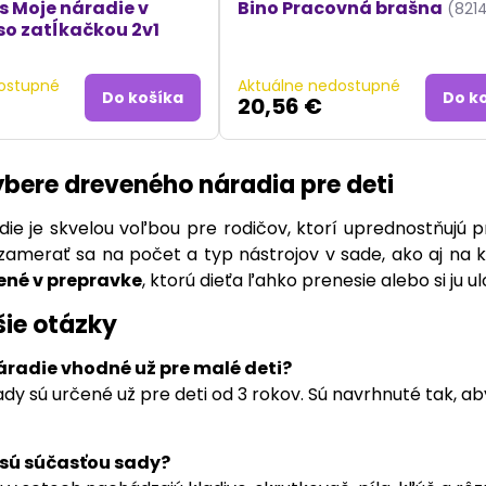
s Moje náradie v
Bino Pracovná brašna
(821
so zatĺkačkou 2v1
ostupné
Aktuálne nedostupné
Do košíka
Do k
20,56 €
výbere dreveného náradia pre deti
ie je skvelou voľbou pre rodičov, ktorí uprednostňujú pr
merať sa na počet a typ nástrojov v sade, ako aj na kva
ené v prepravke
, ktorú dieťa ľahko prenesie alebo si ju ul
šie otázky
áradie vhodné už pre malé deti?
y sú určené už pre deti od 3 rokov. Sú navrhnuté tak, ab
 sú súčasťou sady?