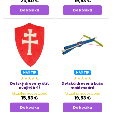
23,40 €
19,53 €
Do košíka
Do košíka
NÁŠ TIP
NÁŠ TIP
Detský drevený štít
Detská drevená kuša
dvojitý kríž
malá modrá
Aktuálne nedostupné
Aktuálne nedostupné
15,53 €
19,53 €
Do košíka
Do košíka