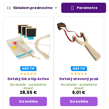
Drevené vojenské hračky nie sú len pre chlapcov, ale aj pre
dievčatá, ktoré si užívajú rôzne scenáre a role v hre. Naše
Skladom prednostne
Parametre
produkty sú vyrobené z kvalitného a odolného dreva, čo
zaručuje ich dlhú životnosť a šetrnosť k životnému
prostrediu. S týmito hračkami si deti môžu vytvárať vlastné
dobrodružstvá, rozvíjať svoje sociálne zručnosti a
koordináciu, zatiaľ čo sa zabávajú.
Pre viac zábavy a rôznorodosti v hrách na vojakov si môžete
vybrať z našej širokej ponuky
drevených vojenských
hračiek
, ktoré sú skvelým doplnkom do každej detskej izby.
Tieto hračky podporujú aktívnu hru a kreativitu, pričom sú
bezpečné a vyrobené s ohľadom na deti.
NÁŠ TIP
NÁŠ TIP
Detský lúk a šíp Active
Detský drevený prak
Na sklade - posielame
Na sklade - posielame
ihneď
ihneď
28,55 €
6,01 €
Do košíka
Do košíka