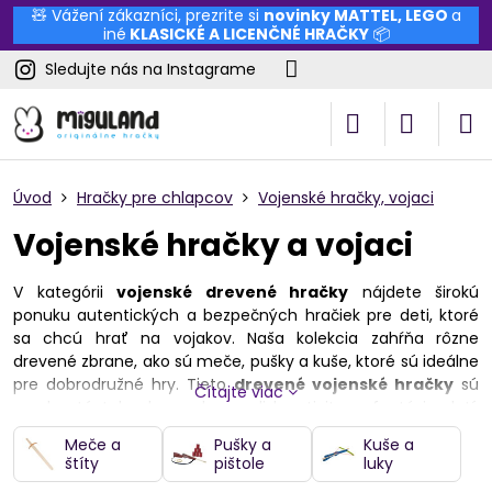
🧸 Vážení zákazníci, prezrite si
novinky
MATTEL
,
LEGO
a
iné
KLASICKÉ A LICENČNÉ HRAČKY
📦
Sledujte nás na Instagrame
Úvod
Hračky pre chlapcov
Vojenské hračky, vojaci
Vojenské hračky a vojaci
V kategórii
vojenské drevené hračky
nájdete širokú
ponuku autentických a bezpečných hračiek pre deti, ktoré
sa chcú hrať na vojakov. Naša kolekcia zahŕňa rôzne
drevené zbrane, ako sú meče, pušky a kuše, ktoré sú ideálne
pre dobrodružné hry. Tieto
drevené vojenské hračky
sú
Čítajte viac
navrhnuté tak, aby podporovali kreativitu a fantáziu detí,
pričom zároveň zabezpečujú vysokú úroveň bezpečnosti pri
Meče a
Pušky a
Kuše a
hraní.
štíty
pištole
luky