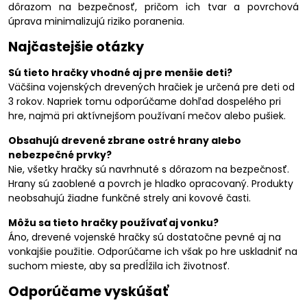
dôrazom na bezpečnosť, pričom ich tvar a povrchová
úprava minimalizujú riziko poranenia.
Najčastejšie otázky
Sú tieto hračky vhodné aj pre menšie deti?
Väčšina vojenských drevených hračiek je určená pre deti od
3 rokov. Napriek tomu odporúčame dohľad dospelého pri
hre, najmä pri aktívnejšom používaní mečov alebo pušiek.
Obsahujú drevené zbrane ostré hrany alebo
nebezpečné prvky?
Nie, všetky hračky sú navrhnuté s dôrazom na bezpečnosť.
Hrany sú zaoblené a povrch je hladko opracovaný. Produkty
neobsahujú žiadne funkčné strely ani kovové časti.
Môžu sa tieto hračky používať aj vonku?
Áno, drevené vojenské hračky sú dostatočne pevné aj na
vonkajšie použitie. Odporúčame ich však po hre uskladniť na
suchom mieste, aby sa predĺžila ich životnosť.
Odporúčame vyskúšať