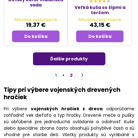
sada
Veľká kuša so šípmi a
terčom
Aktuálne nedostupné
Aktuálne nedostupné
19,37 €
43,15 €
Do košíka
Do košíka
Ďalšie produkty
1
2
Tipy pri výbere vojenských drevených
hračiek
Pri výbere
vojenských hračiek z dreva
odporúčame
zohľadniť vek dieťaťa a typ hračky. Drevené meče a pušky
sú obľúbené pre jednoduché ovládanie a odolnosť. Kuše
alebo špeciálne zbrane často obsahujú pohyblivé časti a sú
vhodné pre staršie deti. Všetky produkty sú vyrábané s