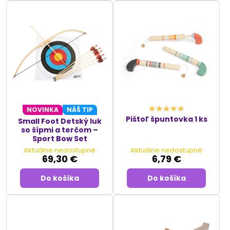
NOVINKA
NÁŠ TIP
Pištoľ špuntovka 1 ks
Small Foot Detský luk
so šípmi a terčom –
Sport Bow Set
Aktuálne nedostupné
Aktuálne nedostupné
69,30 €
6,79 €
Do košíka
Do košíka