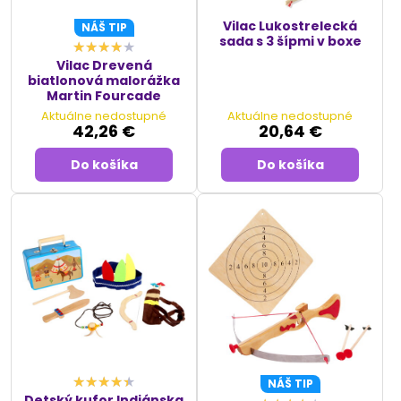
Vilac Lukostrelecká
NÁŠ TIP
sada s 3 šípmi v boxe
Vilac Drevená
biatlonová malorážka
Martin Fourcade
Aktuálne nedostupné
Aktuálne nedostupné
42,26 €
20,64 €
Do košíka
Do košíka
NÁŠ TIP
Detský kufor Indiánska