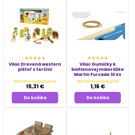
Vilac Drevená western
Vilac Gumičky k
pištoľ s terčmi
biatlonovej malorážke
Martin Furcade 10 ks
Aktuálne nedostupné
Aktuálne nedostupné
15,31 €
1,16 €
Do košíka
Do košíka