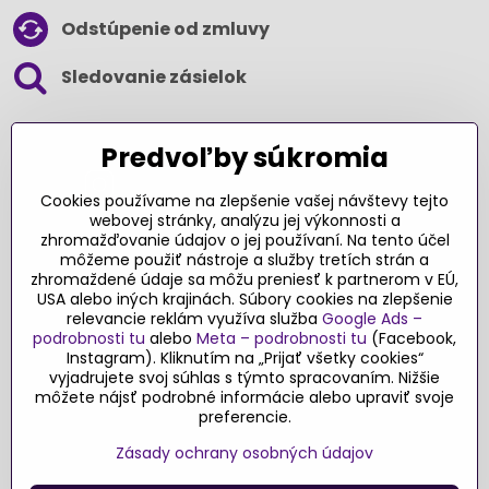
Odstúpenie od zmluvy
Sledovanie zásielok
SLEDUJTE NÁS NA SOCIÁLNYCH SIEŤACH
Predvoľby súkromia
Cookies používame na zlepšenie vašej návštevy tejto
webovej stránky, analýzu jej výkonnosti a
zhromažďovanie údajov o jej používaní. Na tento účel
Ďakujeme za podporu
môžeme použiť nástroje a služby tretích strán a
zhromaždené údaje sa môžu preniesť k partnerom v EÚ,
Sme slovenský e-shop​. Fungujeme len
USA alebo iných krajinách. Súbory cookies na zlepšenie
vďaka vám – rodičom a všetkým, ktorí veria
relevancie reklám využíva služba
Google Ads –
v poctivý výber kvalitných hračiek s
podrobnosti tu
alebo
Meta – podrobnosti tu
(Facebook,
pridanou hodnotou​. Každý nákup na
Instagram). Kliknutím na „Prijať všetky cookies“
Originalnehracky​.sk je pre nás podporou a
vyjadrujete svoj súhlas s týmto spracovaním. Nižšie
môžete nájsť podrobné informácie alebo upraviť svoje
motiváciou prinášať hračky a produkty,
preferencie.
ktoré majú zmysel​.
Zásady ochrany osobných údajov
©
2026
Copyright