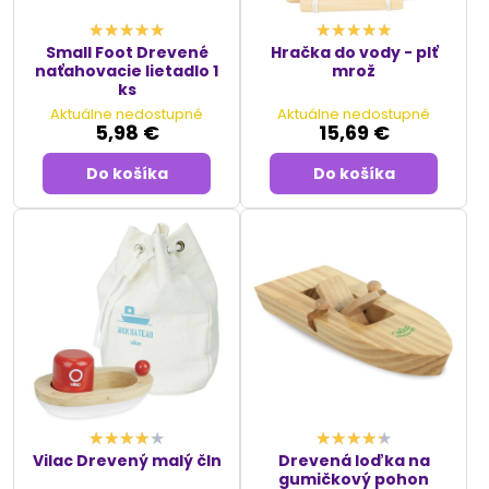
Small Foot Drevené
Hračka do vody - plť
naťahovacie lietadlo 1
mrož
ks
Aktuálne nedostupné
Aktuálne nedostupné
5,98 €
15,69 €
Do košíka
Do košíka
Vilac Drevený malý čln
Drevená loďka na
gumičkový pohon