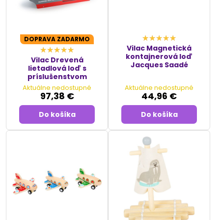
DOPRAVA ZADARMO
Vilac Magnetická
kontajnerová loď
Vilac Drevená
Jacques Saadé
lietadlová loď s
príslušenstvom
Aktuálne nedostupné
Aktuálne nedostupné
97,38 €
44,96 €
Do košíka
Do košíka