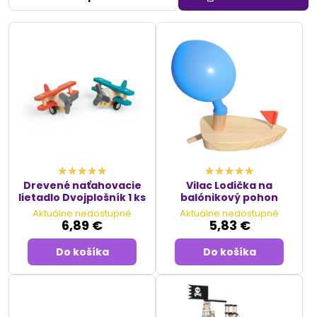
bezpečnosť
, pričom každý model je vyrobený z kvalitného
dreva, ktoré zaručuje
dlhú životnosť
a
odolnosť
pri hre.
Deti si môžu vytvoriť vlastné dobrodružstvá na mori s našimi
pirátmi
alebo sa vydať na fantastické lety s našimi
lietadlami
.
Naša ponuka
modelov lodí a lietadiel
je perfektná pre deti,
ktoré milujú
hračky na rozvoj motorických zručností
,
koordináciu rúk a očí
a
fantazijné hry
. Vyberte si z našej
kolekcie a poskytnite deťom hodiny
zábavy a učenia
s
našimi kvalitnými modelmi.
Drevené naťahovacie
Vilac Lodička na
lietadlo Dvojplošník 1 ks
balónikový pohon
Aktuálne nedostupné
Aktuálne nedostupné
6,89 €
5,83 €
Do košíka
Do košíka