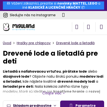
🧸 Vážení zákazníci, prezrite si
novinky
MATTEL
,
LEGO
a
iné
KLASICKÉ A LICENČNÉ HRAČKY
📦
Sledujte nás na Instagrame
Úvod
Hračky pre chlapcov
Drevené lode a lietadlá
Drevené lode a lietadlá pre
deti
Lietadlá s naťahovacou vrtuľou
,
pirátske lode
alebo
dizajnové lode
? Objavte našu širokú ponuku
modelov lodí
a lietadiel
, kde nájdete kvalitné
drevené modely lodí
a
lietadiel pre deti
. Naša kolekcia zahŕňa rôzne typy
modelov, ktoré sú ideálne pre
kreatívne hranie
a
rozvoj
Čítajte viac
predstavivosti
vašich detí.
Naše
drevené lode
sú navrhnuté s dôrazom na detail a
Skladom prednostne
Parametre