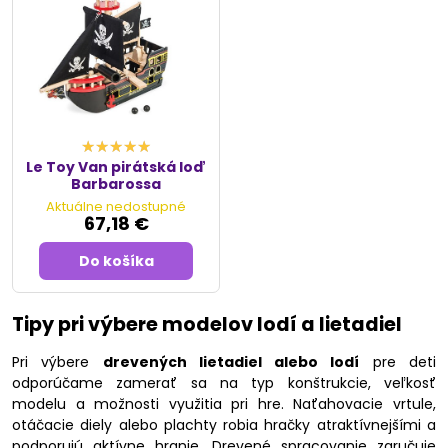
Le Toy Van pirátská loď
Barbarossa
Aktuálne nedostupné
67,18 €
Do košíka
Tipy pri výbere modelov lodí a lietadiel
Pri výbere
drevených lietadiel alebo lodí
pre deti
odporúčame zamerať sa na typ konštrukcie, veľkosť
modelu a možnosti využitia pri hre. Naťahovacie vrtule,
otáčacie diely alebo plachty robia hračky atraktívnejšími a
podporujú aktívne hranie. Drevené spracovanie zaručuje