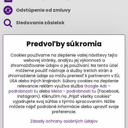
Odstúpenie od zmluvy
Sledovanie zásielok
SLEDUJTE NÁS NA SOCIÁLNYCH SIEŤACH
Predvoľby súkromia
Cookies používame na zlepšenie vašej návštevy tejto
webovej stránky, analýzu jej výkonnosti a
zhromažďovanie údajov o jej používaní. Na tento účel
Ďakujeme za podporu
môžeme použiť nástroje a služby tretích strán a
zhromaždené údaje sa môžu preniesť k partnerom v EÚ,
Sme slovenský e-shop​. Fungujeme len
USA alebo iných krajinách. Súbory cookies na zlepšenie
vďaka vám – rodičom a všetkým, ktorí veria
relevancie reklám využíva služba
Google Ads –
v poctivý výber kvalitných hračiek s
podrobnosti tu
alebo
Meta – podrobnosti tu
(Facebook,
pridanou hodnotou​. Každý nákup na
Instagram). Kliknutím na „Prijať všetky cookies“
vyjadrujete svoj súhlas s týmto spracovaním. Nižšie
Originalnehracky​.sk je pre nás podporou a
môžete nájsť podrobné informácie alebo upraviť svoje
motiváciou prinášať hračky a produkty,
preferencie.
ktoré majú zmysel​.
Zásady ochrany osobných údajov