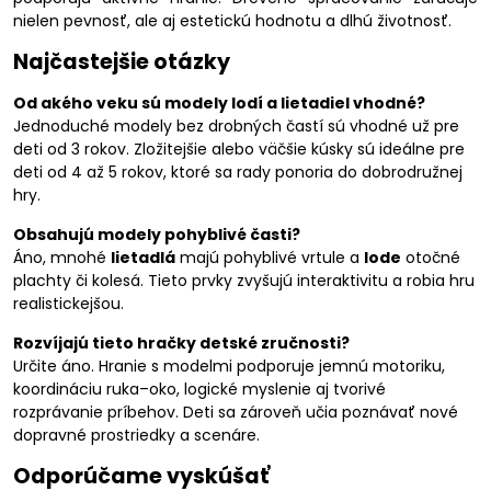
nielen pevnosť, ale aj estetickú hodnotu a dlhú životnosť.
Najčastejšie otázky
Od akého veku sú modely lodí a lietadiel vhodné?
Jednoduché modely bez drobných častí sú vhodné už pre
deti od 3 rokov. Zložitejšie alebo väčšie kúsky sú ideálne pre
deti od 4 až 5 rokov, ktoré sa rady ponoria do dobrodružnej
hry.
Obsahujú modely pohyblivé časti?
Áno, mnohé
lietadlá
majú pohyblivé vrtule a
lode
otočné
plachty či kolesá. Tieto prvky zvyšujú interaktivitu a robia hru
realistickejšou.
Rozvíjajú tieto hračky detské zručnosti?
Určite áno. Hranie s modelmi podporuje jemnú motoriku,
koordináciu ruka–oko, logické myslenie aj tvorivé
rozprávanie príbehov. Deti sa zároveň učia poznávať nové
dopravné prostriedky a scenáre.
Odporúčame vyskúšať