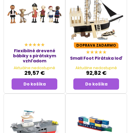
DOPRAVA ZADARMO
Flexibilné drevené
bábiky s pirátskym
Small Foot Pirátska loď
vzhľadom
Aktuálne nedostupné
Aktuálne nedostupné
29,57 €
92,82 €
Do košíka
Do košíka