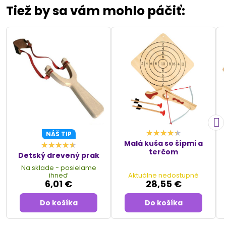
Tiež by sa vám mohlo páčiť:
NÁŠ TIP
Malá kuša so šípmi a
terčom
Detský drevený prak
Na sklade - posielame
ihneď
Aktuálne nedostupné
6,01 €
28,55 €
Do košíka
Do košíka