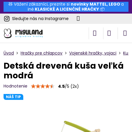
🧸 Vážení zákazníci, prezrite si
novinky
MATTEL
,
LEGO
a
iné
KLASICKÉ A LICENČNÉ HRAČKY
📦
Sledujte nás na Instagrame
Úvod
Hračky pre chlapcov
Vojenské hračky, vojaci
Kuše
Detská drevená kuša veľká
modrá
Hodnotenie
4.5
/
5
(
2
x)
NÁŠ TIP