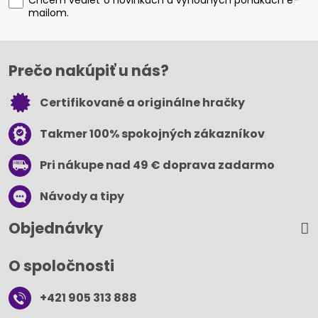
Chcem vedieť o novinkách a výhodných ponukách e-
mailom.
Prečo nakúpiť u nás?
Certifikované a originálne hračky
Takmer 100% spokojných zákazníkov
Pri nákupe nad 49 € doprava zadarmo
Návody a tipy
Objednávky
O spoločnosti
+421 905 313 888