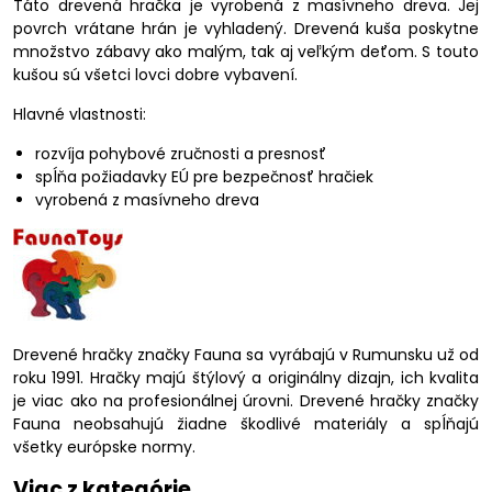
Táto drevená hračka je vyrobená z masívneho dreva. Jej
povrch vrátane hrán je vyhladený. Drevená kuša poskytne
množstvo zábavy ako malým, tak aj veľkým deťom. S touto
kušou sú všetci lovci dobre vybavení.
Hlavné vlastnosti:
rozvíja pohybové zručnosti a presnosť
spĺňa požiadavky EÚ pre bezpečnosť hračiek
vyrobená z masívneho dreva
Drevené hračky značky Fauna sa vyrábajú v Rumunsku už od
roku 1991. Hračky majú štýlový a originálny dizajn, ich kvalita
je viac ako na profesionálnej úrovni. Drevené hračky značky
Fauna neobsahujú žiadne škodlivé materiály a spĺňajú
všetky európske normy.
Viac z kategórie