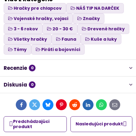
Hračky pre chlapcov
NÁŠ TIP NA DARČEK
Vojenské hračky, vojaci
Značky
3 - 6 rokov
20 - 30 €
Drevené hračky
Všetky hračky
Fauna
Kuše a luky
Témy
Piráti a bojovníci
Recenzie
0
Diskusia
0
Facebook
Twitter
Bluesky
Pinterest
Reddit
LinkedIn
WhatsApp
E-
mail
Predchádzajúci
Nasledujúci produkt
produkt