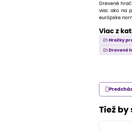
Drevené hračky
viac ako na p
európske nor
Viac z ka
Hračky pr
Drevené 
Predchád
Tiež by