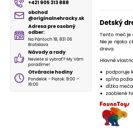
+421 905 313 888
obchod​
@originalnehracky​.sk
Detský dr
Adresa pre osobný
odber:
Tento meč je 
Na Pántoch 18, 831 06
Nie je nijako
Bratislava
dreva.
Návody a rady
Neviete si vybrať? My Vám
Hlavné vlastno
poradíme!
Otváracie hodiny
podporuje k
spĺňa poži
Pondelok - Piatok: 8:00 –
16:00
dĺžka meča
zaoblené h