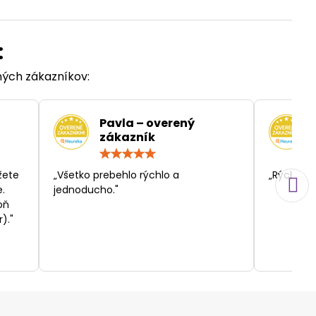
:
ených zákazníkov:
Pavla – overený
zákazník
otenie:
Hodnotenie:
5
/
žete
„Všetko prebehlo rýchlo a
„Rýchlosť
5
.
jednoducho."
oň
)."