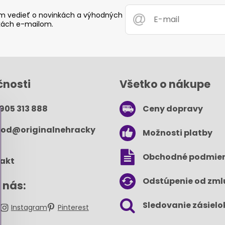
 vedieť o novinkách a výhodných
ách e-mailom.
čnosti
Všetko o nákupe
 905 313 888
Ceny dopravy
od​@originalnehracky​
Možnosti platby
Obchodné podmie
akt
Odstúpenie od zml
 nás:
Sledovanie zásielo
k
Instagram
Pinterest