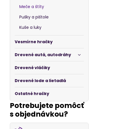
Meče a štíty
Pušky a pištole
Kuše a luky
Vesmírne hračky
Drevené autá, autodráhy
Drevené vláčiky
Drevené lode a lietadlá
Ostatné hračky
Potrebujete pomôcť
s objednávkou?