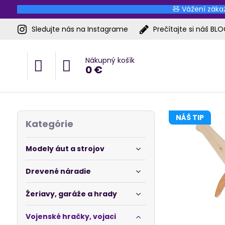
🧸 Vážení zákaz
Sledujte nás na Instagrame
Prečítajte si náš BL
Nákupný košík
0 €
NÁŠ TIP
Kategórie
Modely áut a strojov
Drevené náradie
Žeriavy, garáže a hrady
Vojenské hračky, vojaci