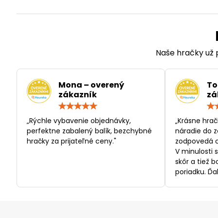
Naše hračky už p
Mona – overený
To
zákazník
zá
Hodnotenie:
5
/
„Rýchle vybavenie objednávky,
„Krásne hrač
5
perfektne zabalený balík, bezchybné
náradie do z
hračky za prijateľné ceny."
zodpovedá c
V minulosti 
skôr a tiež 
poriadku. Ďa