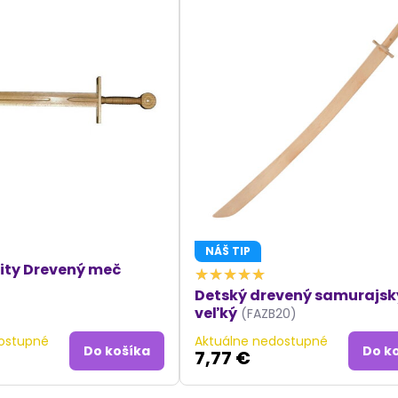
NÁŠ TIP
ity Drevený meč
Detský drevený samurajs
veľký
(FAZB20)
ostupné
Aktuálne nedostupné
Do košíka
Do k
7,77 €