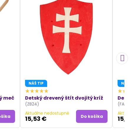
NÁŠ TIP
NÁŠ T
ký meč
Detský drevený štít dvojitý kríž
Detsk
(ZB24)
(FAZB0
Aktuálne nedostupné
Aktuál
ošíka
Do košíka
15,53 €
15,5