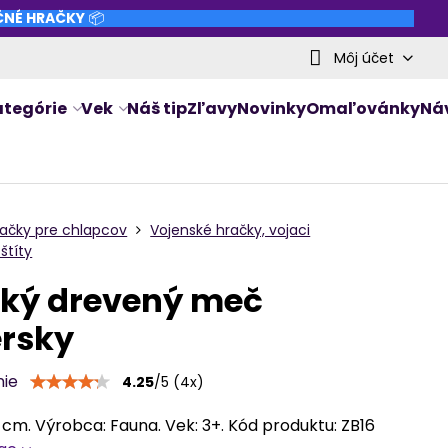
NČNÉ HRAČKY
📦
Môj účet
ategórie
Vek
Náš tip
Zľavy
Novinky
Omaľovánky
Ná
račky pre chlapcov
Vojenské hračky, vojaci
štíty
ský drevený meč
ersky
nie
4.25
/
5
(
4
x)
 cm. Výrobca: Fauna. Vek: 3+. Kód produktu: ZB16