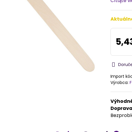
Čítajte v
Aktuáln
5,4
Doruč
Import kó
Výrobca:
Výhodné
Doprav
Bezprob