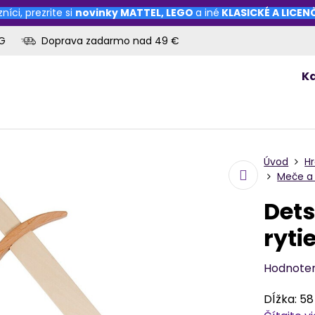
níci, prezrite si
novinky
MATTEL
,
LEGO
a iné
KLASICKÉ A LICE
OG
Doprava zadarmo nad 49 €
K
Úvod
H
Meče a 
Det
ryti
Hodnote
Dĺžka: 58