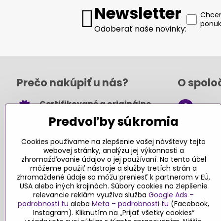
Newsletter
Chcem
ponuk
Odoberať naše novinky:
Prečo nakúpiť u nás?
O spolo
Certifikované a originálne
+421
hračky
Predvoľby súkromia
obch
Takmer 100% spokojných
.sk
zákazníkov
Cookies používame na zlepšenie vašej návštevy tejto
webovej stránky, analýzu jej výkonnosti a
Kont
Pri nákupe nad 49 € doprava
zhromažďovanie údajov o jej používaní. Na tento účel
môžeme použiť nástroje a služby tretích strán a
zadarmo
zhromaždené údaje sa môžu preniesť k partnerom v EÚ,
Sledujte
USA alebo iných krajinách. Súbory cookies na zlepšenie
Návody a tipy
relevancie reklám využíva služba
Google Ads –
podrobnosti tu
alebo
Meta – podrobnosti tu
(Facebook,
Faceboo
Objednávky
Instagram). Kliknutím na „Prijať všetky cookies“
Blog