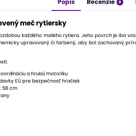
Popis
Recenzie
0
evený meč rytiersky
ozdobou každého malého rytiera. Jeho povrch je iba vos
 chemicky upravovaný či farbený, aby bol zachovaný prí
sti:
oordináciu a hrubú motoriku
adavky EÚ pre bezpečnosť hračiek
: 58 cm
rany