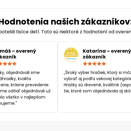
Hodnotenia našich zákazníkov
otešili tisíce detí. Toto sú niektoré z hodnotení od over
máš – overený
Katarína – overený
kazník
zákazník
Hodnotenie:
Hodn
5
5
/
/
ky, objednávali sme
„Široký výber hračiek, ktorý si mô
5
5
áhradky, kvalita
vybrať aj podľa vekovej kategórie
ene, krásne prevedenie.
Hračky sú drevené, kvalitné (asp
sme odtiaľ objednávali už
tie, ktoré som objednávala aj skôr
bolo všetko v najlepšom
kujeme."