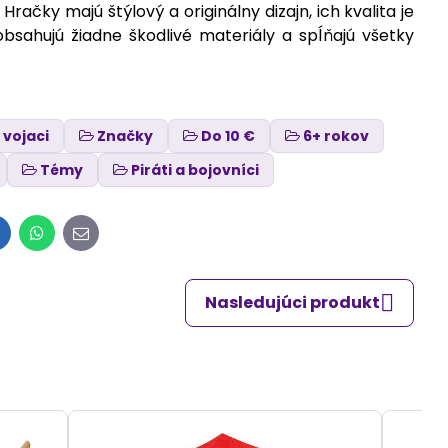
ačky majú štýlový a originálny dizajn, ich kvalita je
bsahujú žiadne škodlivé materiály a spĺňajú všetky
 vojaci
Značky
Do 10 €
6+ rokov
Témy
Piráti a bojovníci
inkedIn
WhatsApp
E-
mail
Nasledujúci produkt