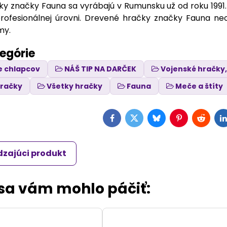
 značky Fauna sa vyrábajú v Rumunsku už od roku 1991. Hr
rofesionálnej úrovni. Drevené hračky značky Fauna neo
my.
tegórie
e chlapcov
NÁŠ TIP NA DARČEK
Vojenské hračky,
hračky
Všetky hračky
Fauna
Meče a štíty
Facebook
Twitter
Bluesky
Pinterest
Reddit
L
zajúci produkt
 sa vám mohlo páčiť: