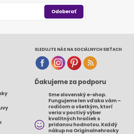
Odoberať
SLEDUJTE NÁS NA SOCIÁLNYCH SIEŤACH
Ďakujeme za podporu
nky
Sme slovenský e-shop​.
Fungujeme len vďaka vám –
rodičom a všetkým, ktorí
uvy
veria v poctivý výber
kvalitných hračiek s
k
pridanou hodnotou​. Každý
nákup na Originalnehracky​