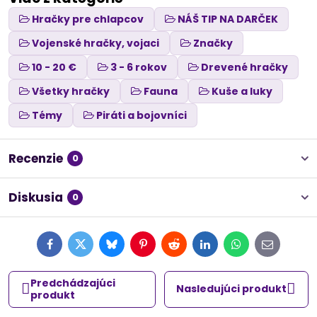
Hračky pre chlapcov
NÁŠ TIP NA DARČEK
Vojenské hračky, vojaci
Značky
10 - 20 €
3 - 6 rokov
Drevené hračky
Všetky hračky
Fauna
Kuše a luky
Témy
Piráti a bojovníci
Recenzie
0
Diskusia
0
Facebook
Twitter
Bluesky
Pinterest
Reddit
LinkedIn
WhatsApp
E-
mail
Predchádzajúci
Nasledujúci produkt
produkt