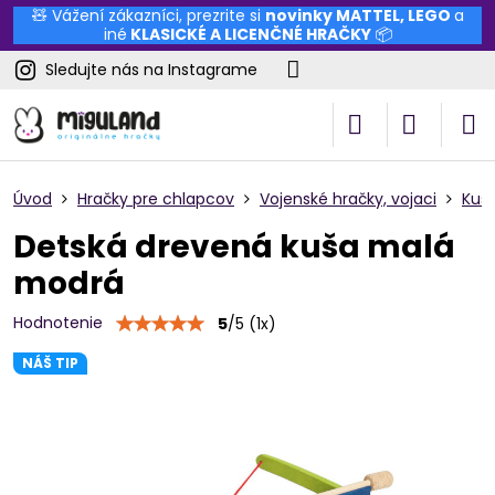
🧸 Vážení zákazníci, prezrite si
novinky
MATTEL
,
LEGO
a
iné
KLASICKÉ A LICENČNÉ HRAČKY
📦
Sledujte nás na Instagrame
Úvod
Hračky pre chlapcov
Vojenské hračky, vojaci
Kuše
Detská drevená kuša malá
modrá
Hodnotenie
5
/
5
(
1
x)
NÁŠ TIP