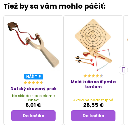
Tiež by sa vám mohlo páčiť:
NÁŠ TIP
Malá kuša so šípmi a
terčom
Detský drevený prak
Na sklade - posielame
ihneď
Aktuálne nedostupné
6,01 €
28,55 €
Do košíka
Do košíka