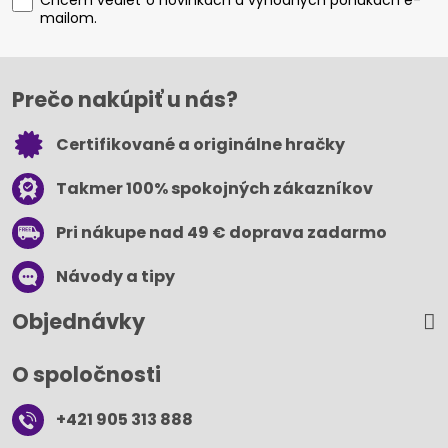
Chcem vedieť o novinkách a výhodných ponukách e-
mailom.
Prečo nakúpiť u nás?
Certifikované a originálne hračky
Takmer 100% spokojných zákazníkov
Pri nákupe nad 49 € doprava zadarmo
Návody a tipy
Objednávky
O spoločnosti
+421 905 313 888