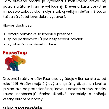
Táto drevená hračka je vyrobená z masívneho dreva. Jej
povrch vrátane hrán je vyhladený. Drevená kuša poskytne
množstvo zábavy ako malým, tak aj veľkým deťom. S touto
kušou sú všetci lovci dobre vybavení.
Hlavné vlastnosti:
rozvíja pohybové zručnosti a presnosť
spĺňa požiadavky EÚ pre bezpečnosť hračiek
vyrobená z masívneho dreva
Drevené hračky značky Fauna sa vyrábajú v Rumunsku už od
roku 1991. Hračky majú štýlový a originálny dizajn, ich kvalita
je viac ako na profesionálnej úrovni. Drevené hračky značky
Fauna neobsahujú žiadne škodlivé materiály a spĺňajú
všetky európske normy.
Viac z kategórie