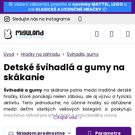
🧸 Vážení zákazníci, prezrite si
novinky
MATTEL
,
LEGO
a
iné
KLASICKÉ A LICENČNÉ HRAČKY
📦
Sledujte nás na Instagrame
Úvod
Hračky na záhradu
Švihadlá, gumy
Detské švihadlá a gumy na
skákanie
Švihadlá a gumy
na skákanie patria medzi tradičné detské
hračky, ktoré ponúkajú nielen zábavu, ale aj výzvu a fyzickú
aktivitu. Tieto jednoduché, no účinné hračky sú obľúbené
medzi deťmi všetkých vekových kategórií a poskytujú
množstvo výhod pre ich fyzický a emocionálny rozvoj.
Čítajte viac
Detské švihadlá
sú ideálnou voľbou pre deti, ktoré radi
cvičia a sú aktívne.
Švihadlo
je nielen skvelým nástrojom na
Skladom prednostne
Parametre