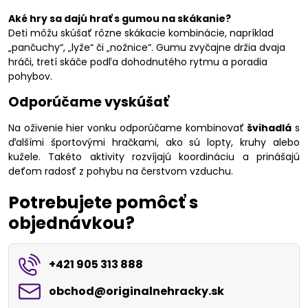
Aké hry sa dajú hrať s gumou na skákanie?
Deti môžu skúšať rôzne skákacie kombinácie, napríklad
„pančuchy“, „lyže“ či „nožnice“. Gumu zvyčajne držia dvaja
hráči, tretí skáče podľa dohodnutého rytmu a poradia
pohybov.
Odporúčame vyskúšať
Na oživenie hier vonku odporúčame kombinovať
švihadlá
s
ďalšími športovými hračkami, ako sú lopty, kruhy alebo
kužele. Takéto aktivity rozvíjajú koordináciu a prinášajú
deťom radosť z pohybu na čerstvom vzduchu.
Potrebujete pomôcť s
objednávkou?
+421 905 313 888
obchod​@originalnehracky​.sk