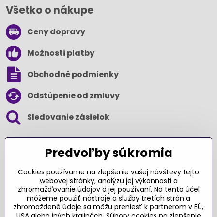
Všetko o nákupe
Ceny dopravy
Možnosti platby
Obchodné podmienky
Odstúpenie od zmluvy
Sledovanie zásielok
SLEDUJTE NÁS NA SOCIÁLNYCH SIEŤACH
Predvoľby súkromia
Cookies používame na zlepšenie vašej návštevy tejto
webovej stránky, analýzu jej výkonnosti a
zhromažďovanie údajov o jej používaní. Na tento účel
Ďakujeme za podporu
môžeme použiť nástroje a služby tretích strán a
zhromaždené údaje sa môžu preniesť k partnerom v EÚ,
Sme slovenský e-shop​. Fungujeme len
USA alebo iných krajinách. Súbory cookies na zlepšenie