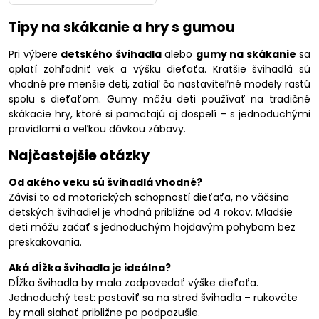
Tipy na skákanie a hry s gumou
Pri výbere
detského švihadla
alebo
gumy na skákanie
sa
oplatí zohľadniť vek a výšku dieťaťa. Kratšie švihadlá sú
vhodné pre menšie deti, zatiaľ čo nastaviteľné modely rastú
spolu s dieťaťom. Gumy môžu deti používať na tradičné
skákacie hry, ktoré si pamätajú aj dospelí – s jednoduchými
pravidlami a veľkou dávkou zábavy.
Najčastejšie otázky
Od akého veku sú švihadlá vhodné?
Závisí to od motorických schopností dieťaťa, no väčšina
detských švihadiel je vhodná približne od 4 rokov. Mladšie
deti môžu začať s jednoduchým hojdavým pohybom bez
preskakovania.
Aká dĺžka švihadla je ideálna?
Dĺžka švihadla by mala zodpovedať výške dieťaťa.
Jednoduchý test: postaviť sa na stred švihadla – rukoväte
by mali siahať približne po podpazušie.