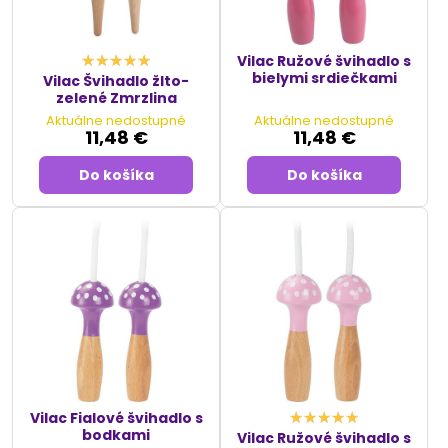
Vilac Ružové švihadlo s
bielymi srdiečkami
Vilac Švihadlo žlto-
zelené Zmrzlina
Aktuálne nedostupné
Aktuálne nedostupné
11,48 €
11,48 €
Do košíka
Do košíka
Vilac Fialové švihadlo s
bodkami
Vilac Ružové švihadlo s