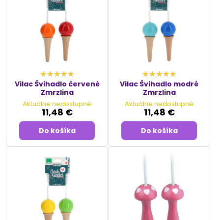
sa učiť nové zručnosti a schopnosti. Tieto jednoduché, no
účinné hračky ponúkajú množstvo výhod pre fyzický a
emocionálny rozvoj detí a sú neodmysliteľnou súčasťou ich
detského života a zábavy.
Vilac Švihadlo červené
Vilac Švihadlo modré
Zmrzlina
Zmrzlina
Aktuálne nedostupné
Aktuálne nedostupné
11,48 €
11,48 €
Do košíka
Do košíka