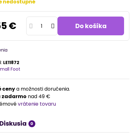
e nedostupné
55 €
Do košíka
enia
d:
LE11872
mall Foot
 ceny
a možnosti doručenia.
a zadarmo
nad 49 €
lémové
vrátenie tovaru
Diskusia
0