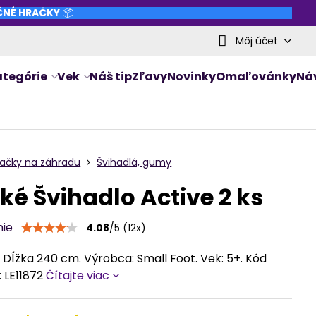
NČNÉ HRAČKY
📦
Môj účet
ategórie
Vek
Náš tip
Zľavy
Novinky
Omaľovánky
Ná
račky na záhradu
Švihadlá, gumy
ké Švihadlo Active 2 ks
nie
4.08
/
5
(
12
x)
Dĺžka 240 cm. Výrobca: Small Foot. Vek: 5+. Kód
: LE11872
Čítajte viac