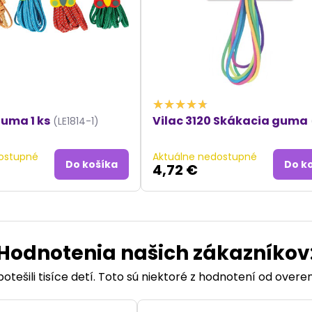
uma 1 ks
Vilac 3120 Skákacia guma
(LE1814-1)
ostupné
Aktuálne nedostupné
Do košíka
Do k
4,72 €
Hodnotenia našich zákazníkov
otešili tisíce detí. Toto sú niektoré z hodnotení od over