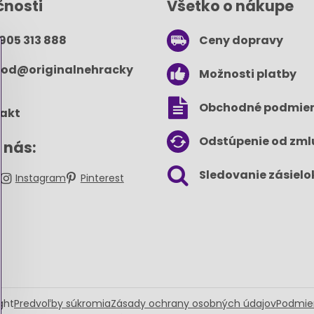
čnosti
Všetko o nákupe
 905 313 888
Ceny dopravy
od​@originalnehracky​
Možnosti platby
Obchodné podmie
akt
Odstúpenie od zml
 nás:
Sledovanie zásielo
k
Instagram
Pinterest
ght
Predvoľby súkromia
Zásady ochrany osobných údajov
Podmie