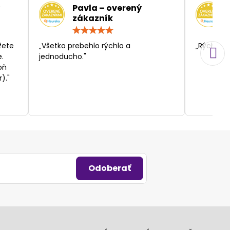
Pavla – overený
zákazník
otenie:
Hodnotenie:
5
/
žete
„Všetko prebehlo rýchlo a
„Rýchlosť
5
.
jednoducho."
oň
)."
Odoberať