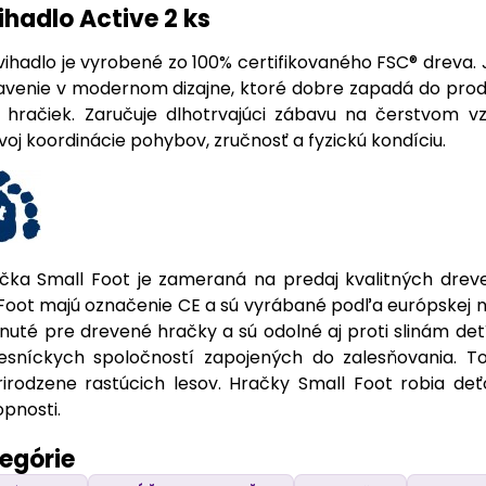
ihadlo Active 2 ks
ihadlo je vyrobené zo 100% certifikovaného FSC® dreva. J
venie v modernom dizajne, ktoré dobre zapadá do produk
hračiek. Zaručuje dlhotrvajúci zábavu na čerstvom vzd
oj koordinácie pohybov, zručnosť a fyzickú kondíciu.
ka Small Foot je zameraná na predaj kvalitných dreve
Foot majú označenie CE a sú vyrábané podľa európskej n
nuté pre drevené hračky a sú odolné aj proti slinám detí
esníckych spoločností zapojených do zalesňovania. 
irodzene rastúcich lesov. Hračky Small Foot robia deť
pnosti.
tegórie