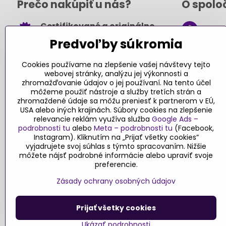
Prečo nakúpiť u nás?
O spolo
Certifikované a originálne
+421
hračky
Predvoľby súkromia
obch
Takmer 100% spokojných
.sk
zákazníkov
Cookies používame na zlepšenie vašej návštevy tejto
webovej stránky, analýzu jej výkonnosti a
Kont
Pri nákupe nad 49 € doprava
zhromažďovanie údajov o jej používaní. Na tento účel
môžeme použiť nástroje a služby tretích strán a
zadarmo
zhromaždené údaje sa môžu preniesť k partnerom v EÚ,
Sledujte
USA alebo iných krajinách. Súbory cookies na zlepšenie
Návody a tipy
relevancie reklám využíva služba
Google Ads –
podrobnosti tu
alebo
Meta – podrobnosti tu
(Facebook,
Faceboo
Objednávky
Instagram). Kliknutím na „Prijať všetky cookies“
Blog
vyjadrujete svoj súhlas s týmto spracovaním. Nižšie
môžete nájsť podrobné informácie alebo upraviť svoje
Stav objednávky
preferencie.
Zásady ochrany osobných údajov
Prijať všetky cookies
©
2026
Copyri
Ukázať podrobnosti