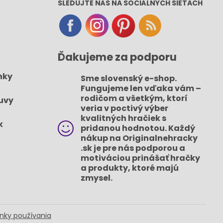
SLEDUJTE NÁS NA SOCIÁLNYCH SIEŤACH
Ďakujeme za podporu
nky
Sme slovenský e-shop​.
Fungujeme len vďaka vám –
rodičom a všetkým, ktorí
uvy
veria v poctivý výber
kvalitných hračiek s
k
pridanou hodnotou​. Každý
nákup na Originalnehracky​
.sk je pre nás podporou a
motiváciou prinášať hračky
a produkty, ktoré majú
zmysel​.
nky používania