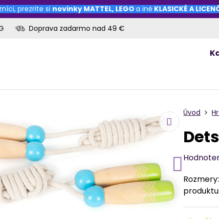
níci, prezrite si
novinky
MATTEL
,
LEGO
a iné
KLASICKÉ A LICE
OG
Doprava zadarmo nad 49 €
K
Úvod
H
Dets
Hodnote
Rozmery: 
produktu