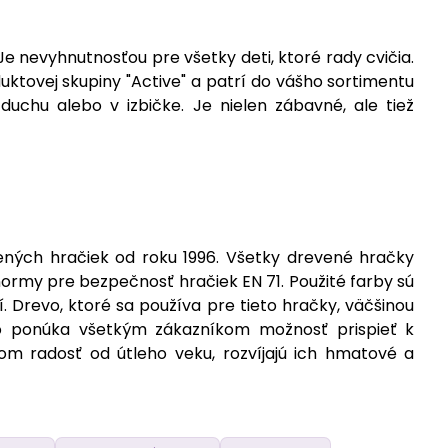
e nevyhnutnosťou pre všetky deti, ktoré rady cvičia.
tovej skupiny "Active" a patrí do vášho sortimentu
uchu alebo v izbičke. Je nielen zábavné, ale tiež
ných hračiek od roku 1996. Všetky drevené hračky
ormy pre bezpečnosť hračiek EN 71. Použité farby sú
. Drevo, ktoré sa používa pre tieto hračky, väčšinou
To ponúka všetkým zákazníkom možnosť prispieť k
om radosť od útleho veku, rozvíjajú ich hmatové a