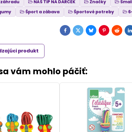
 záhradu
NÁŠ TIP NA DARČEK
Značky
Smal
 gumy
Šport a zábava
Športové potreby
6
Facebook
Twitter
Bluesky
Pinterest
Reddit
L
zajúci produkt
 sa vám mohlo páčiť: