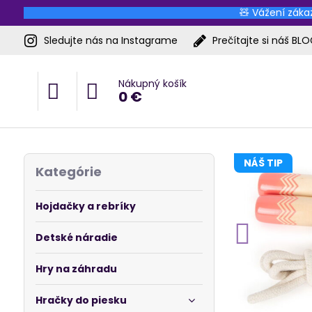
🧸 Vážení zákaz
Sledujte nás na Instagrame
Prečítajte si náš BL
Nákupný košík
0 €
NÁŠ TIP
Kategórie
Hojdačky a rebríky
Detské náradie
Hry na záhradu
Hračky do piesku