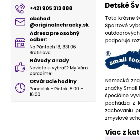
Detské Šv
+421 905 313 888
Toto krásne šv
obchod​
@originalnehracky​.sk
Športové vyba
outdoorových 
Adresa pre osobný
odber:
podporuje rozv
Na Pántoch 18, 831 06
Bratislava
Návody a rady
Neviete si vybrať? My Vám
poradíme!
Nemecká znač
Otváracie hodiny
značky Small 
Pondelok - Piatok: 8:00 –
16:00
špeciálne vyvi
pochádza z l
zachovaniu pr
zmyslové scho
Viac z ka