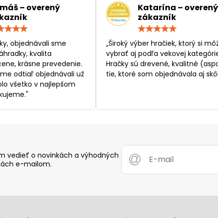
máš – overený
Katarína – overený
kazník
zákazník
Hodnotenie:
Hodn
5
5
/
/
ky, objednávali sme
„Široký výber hračiek, ktorý si mô
5
5
áhradky, kvalita
vybrať aj podľa vekovej kategórie
ene, krásne prevedenie.
Hračky sú drevené, kvalitné (asp
sme odtiaľ objednávali už
tie, ktoré som objednávala aj skôr
bolo všetko v najlepšom
kujeme."
 vedieť o novinkách a výhodných
ách e-mailom.