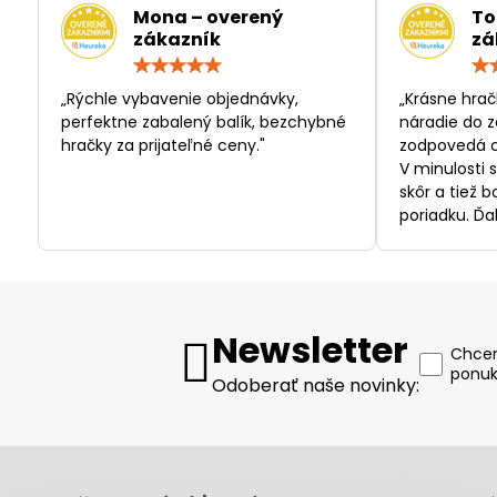
Mona – overený
To
zákazník
zá
Hodnotenie:
5
/
„Rýchle vybavenie objednávky,
„Krásne hrač
5
perfektne zabalený balík, bezchybné
náradie do z
hračky za prijateľné ceny."
zodpovedá c
V minulosti 
skôr a tiež 
poriadku. Ďa
Newsletter
Chcem
ponuk
Odoberať naše novinky: