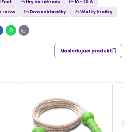
l Foot
Hry na záhradu
10 - 20 €
+ rokov
Drevené hračky
Všetky hračky
inkedIn
WhatsApp
E-
mail
Nasledujúci produkt