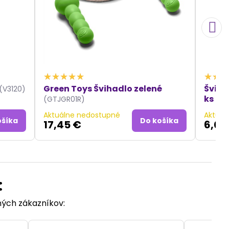
Green Toys Švihadlo zelené
Šviha
(V3120)
ks
(GTJGR01R)
(BJ
Aktuálne nedostupné
Aktuál
ošíka
Do košíka
17,45 €
6,05
:
ených zákazníkov: