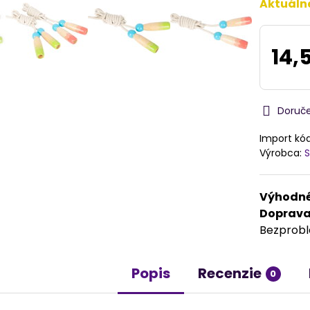
Aktuáln
14,
Doruč
Import kó
Výrobca:
S
Výhodné
Doprav
Bezprob
Popis
Recenzie
0