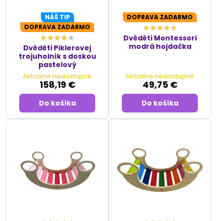
NÁŠ TIP
DOPRAVA ZADARMO
DOPRAVA ZADARMO
Dvěděti Montessori
modrá hojdačka
Dvěděti Piklerovej
trojuholník s doskou
pastelový
Aktuálne nedostupné
Aktuálne nedostupné
158,19 €
49,75 €
Do košíka
Do košíka