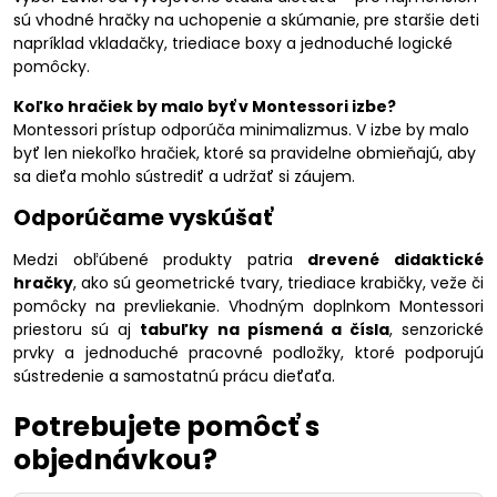
sú vhodné hračky na uchopenie a skúmanie, pre staršie deti
napríklad vkladačky, triediace boxy a jednoduché logické
pomôcky.
Koľko hračiek by malo byť v Montessori izbe?
Montessori prístup odporúča minimalizmus. V izbe by malo
byť len niekoľko hračiek, ktoré sa pravidelne obmieňajú, aby
sa dieťa mohlo sústrediť a udržať si záujem.
Odporúčame vyskúšať
Medzi obľúbené produkty patria
drevené didaktické
hračky
, ako sú geometrické tvary, triediace krabičky, veže či
pomôcky na prevliekanie. Vhodným doplnkom Montessori
priestoru sú aj
tabuľky na písmená a čísla
, senzorické
prvky a jednoduché pracovné podložky, ktoré podporujú
sústredenie a samostatnú prácu dieťaťa.
Potrebujete pomôcť s
objednávkou?