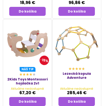
18,96 €
96,86 €
Do košíka
Do košíka
15%
NÁŠ TIP
Lezecká kopula
Adventure
2Kids Toys Montessori
hojdačka 2v1
Aktuálne nedostupné
Aktuálne nedostupné
67,20 €
285,46 €
Do košíka
Do košíka