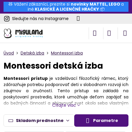
🧸 Vážení zákazníci, prezrite si
novinky
MATTEL
,
LEGO
a
iné
KLASICKÉ A LICENČNÉ HRAČKY
📦
Sledujte nás na Instagrame
Úvod
Detská izba
Montessori izba
Montessori detská izba
Montessori prístup
je vzdelávací filozofický rámec, ktorý
zdôrazňuje potrebu podporovať deti v slobodnom rozvoji ich
záujmov a zručností. Tento prístup sa zakladá na
poskytovaní prostredia, ktoré umožňuje deťom zapájať sa
do bežných činností a objavovať svet okolo seba vlastným
Čítajte viac
tempom. V súlade s týmto prístupom sú
Montessori
hračky
navrhnuté tak, aby stimuluje detskú zvedavosť a
Skladom prednostne
Parametre
podporujú ich rozvoj cez praktické skúsenosti a objavovanie.