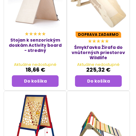
DOPRAVA ZADARMO
Stojan k senzorickým
doskám Activity board
Šmykľavka Žirafa do
- stredný
vnútorných priestorov
Wildlife
Aktuálne nedostupné
Aktuálne nedostupné
18,66 €
225,32 €
Do košíka
Do košíka