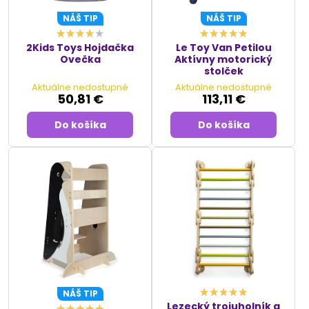
NÁŠ TIP
NÁŠ TIP
2Kids Toys Hojdačka
Le Toy Van Petilou
Ovečka
Aktívny motorický
stolček
Aktuálne nedostupné
Aktuálne nedostupné
50,81 €
113,11 €
Do košíka
Do košíka
NÁŠ TIP
Lezecký trojuholník a