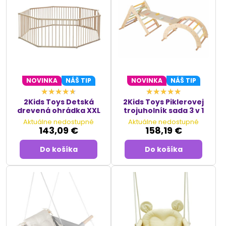
Pri výbere hračiek, ktoré sú v súlade s Montessori prístupom,
je dôležité zohľadniť ich dizajn, materiály a funkcie. Tieto
hračky by mali byť jednoduché, ale obohacujúce, aby
efektívne podporovali detský rozvoj a učenie.
NOVINKA
NÁŠ TIP
NOVINKA
NÁŠ TIP
2Kids Toys Detská
2Kids Toys Piklerovej
drevená ohrádka XXL
trojuholník sada 3 v 1
Aktuálne nedostupné
Aktuálne nedostupné
143,09 €
158,19 €
Do košíka
Do košíka