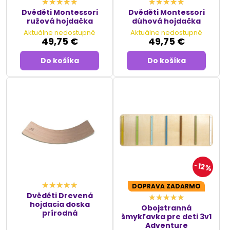
Dvěděti Montessori
Dvěděti Montessori
ružová hojdačka
dúhová hojdačka
Aktuálne nedostupné
Aktuálne nedostupné
49,75 €
49,75 €
Do košíka
Do košíka
12%
DOPRAVA ZADARMO
Dvěděti Drevená
hojdacia doska
Obojstranná
prírodná
šmykľavka pre deti 3v1
Adventure