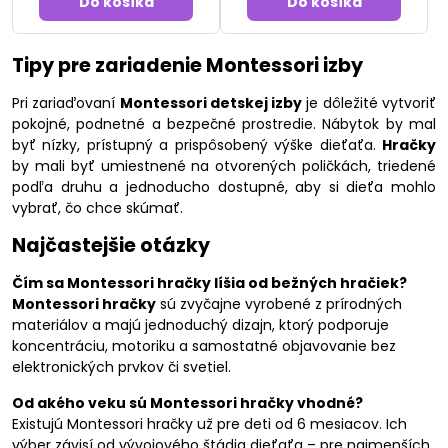
Do košíka
Do košíka
Tipy pre zariadenie Montessori izby
Pri zariaďovaní
Montessori detskej izby
je dôležité vytvoriť
pokojné, podnetné a bezpečné prostredie. Nábytok by mal
byť nízky, prístupný a prispôsobený výške dieťaťa.
Hračky
by mali byť umiestnené na otvorených poličkách, triedené
podľa druhu a jednoducho dostupné, aby si dieťa mohlo
vybrať, čo chce skúmať.
Najčastejšie otázky
Čím sa Montessori hračky líšia od bežných hračiek?
Montessori hračky
sú zvyčajne vyrobené z prírodných
materiálov a majú jednoduchý dizajn, ktorý podporuje
koncentráciu, motoriku a samostatné objavovanie bez
elektronických prvkov či svetiel.
Od akého veku sú Montessori hračky vhodné?
Existujú Montessori hračky už pre deti od 6 mesiacov. Ich
výber závisí od vývojového štádia dieťaťa – pre najmenších