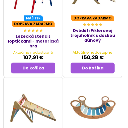
NÁŠ TIP
DOPRAVA ZADARMO
DOPRAVA ZADARMO
Dvěděti Piklerovej
trojuholník s doskou
Lezecká stena s
dúhový
loptičkami - motorická
hra
Aktuálne nedostupné
Aktuálne nedostupné
107,91 €
150,28 €
Do košíka
Do košíka