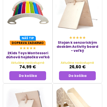
NÁŠ TIP
Stojan k senzorickým
DOPRAVA ZADARMO
doskám Activity board
- veľký
2Kids Toys Montessori
dúhová hojdačka veľká
Aktuálne nedostupné
Aktuálne nedostupné
74,99 €
26,60 €
Do košíka
Do košíka