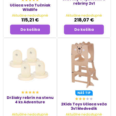
rebriny 2v1
Učiaca veža Tučniak
Wildlife
Aktuálne nedostupné
Aktuálne nedostupné
115,21 €
218,07 €
Do košíka
Do košíka
NÁŠ TIP
Držiaky rebrín na stenu
4 ks Adventure
2Kids Toys Učiaca veža
3v1 Medvedík
Aktuálne nedostupné
Aktuálne nedostupné