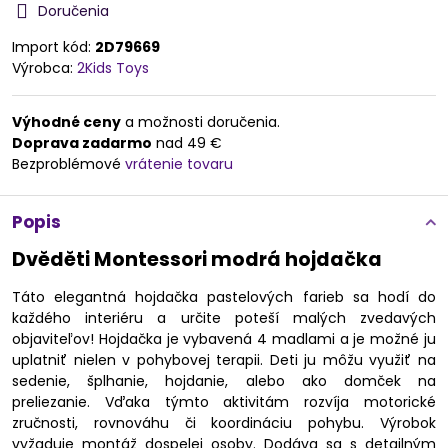
Doručenia
Import kód:
2D79669
Výrobca:
2Kids Toys
Výhodné ceny
a možnosti doručenia.
Doprava zadarmo
nad 49 €
Bezproblémové
vrátenie tovaru
Popis
Dvěděti Montessori modrá hojdačka
Táto elegantná hojdačka pastelových farieb sa hodí do
každého interiéru a určite poteší malých zvedavých
objaviteľov! Hojdačka je vybavená 4 madlami a je možné ju
uplatniť nielen v pohybovej terapii. Deti ju môžu využiť na
sedenie, šplhanie, hojdanie, alebo ako domček na
preliezanie. Vďaka týmto aktivitám rozvíja motorické
zručnosti, rovnováhu či koordináciu pohybu. Výrobok
vyžaduje montáž dospelej osoby. Dodáva sa s detailným