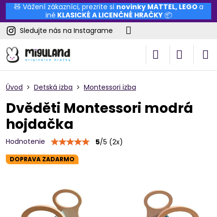
🧸 Vážení zákazníci, prezrite si
novinky
MATTEL
,
LEGO
a
iné
KLASICKÉ A LICENČNÉ HRAČKY
📦
Sledujte nás na Instagrame
Úvod
Detská izba
Montessori izba
Dvěděti Montessori modrá
hojdačka
Hodnotenie
5
/
5
(
2
x)
DOPRAVA ZADARMO