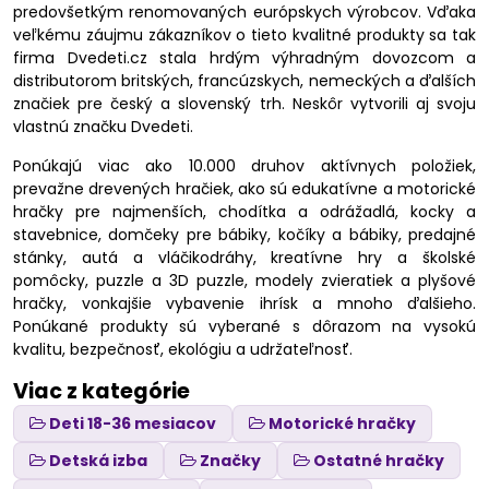
predovšetkým renomovaných európskych výrobcov. Vďaka
veľkému záujmu zákazníkov o tieto kvalitné produkty sa tak
firma Dvedeti.cz stala hrdým výhradným dovozcom a
distributorom britských, francúzskych, nemeckých a ďalších
značiek pre český a slovenský trh. Neskôr vytvorili aj svoju
vlastnú značku Dvedeti.
Ponúkajú viac ako 10.000 druhov aktívnych položiek,
prevažne drevených hračiek, ako sú edukatívne a motorické
hračky pre najmenších, chodítka a odrážadlá, kocky a
stavebnice, domčeky pre bábiky, kočíky a bábiky, predajné
stánky, autá a vláčikodráhy, kreatívne hry a školské
pomôcky, puzzle a 3D puzzle, modely zvieratiek a plyšové
hračky, vonkajšie vybavenie ihrísk a mnoho ďalšieho.
Ponúkané produkty sú vyberané s dôrazom na vysokú
kvalitu, bezpečnosť, ekológiu a udržateľnosť.
Viac z kategórie
Deti 18-36 mesiacov
Motorické hračky
Detská izba
Značky
Ostatné hračky