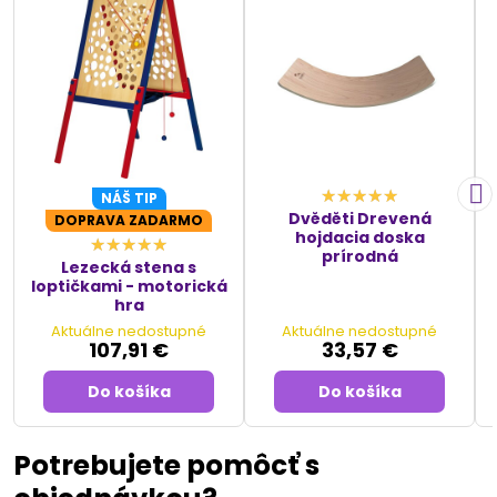
NÁŠ TIP
Dvěděti Drevená
DOPRAVA ZADARMO
hojdacia doska
prírodná
Lezecká stena s
loptičkami - motorická
hra
Aktuálne nedostupné
Aktuálne nedostupné
107,91 €
33,57 €
Do košíka
Do košíka
Potrebujete pomôcť s