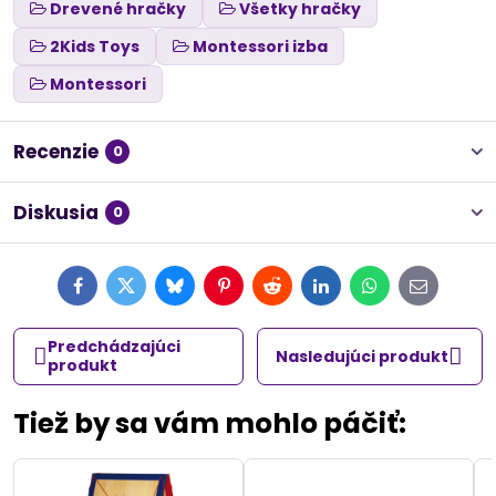
Drevené hračky
Všetky hračky
2Kids Toys
Montessori izba
Montessori
Recenzie
0
Diskusia
0
Facebook
Twitter
Bluesky
Pinterest
Reddit
LinkedIn
WhatsApp
E-
mail
Predchádzajúci
Nasledujúci produkt
produkt
Tiež by sa vám mohlo páčiť: