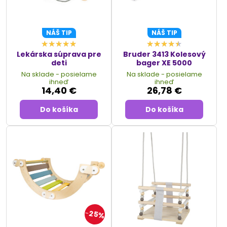
NÁŠ TIP
NÁŠ TIP
Lekárska súprava pre
Bruder 3413 Kolesový
deti
bager XE 5000
Na sklade - posielame
Na sklade - posielame
ihneď
ihneď
14,40 €
26,78 €
Do košíka
Do košíka
25%