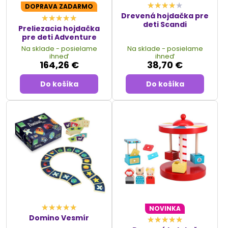
DOPRAVA ZADARMO
Drevená hojdačka pre
deti Scandi
Preliezacia hojdačka
pre deti Adventure
Na sklade - posielame
Na sklade - posielame
ihneď
ihneď
164,26 €
38,70 €
Do košíka
Do košíka
NOVINKA
Domino Vesmír