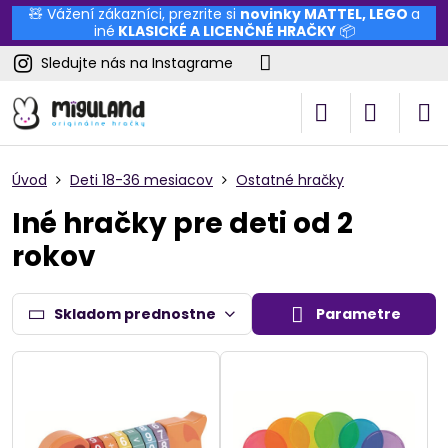
🧸 Vážení zákazníci, prezrite si
novinky
MATTEL
,
LEGO
a
iné
KLASICKÉ A LICENČNÉ HRAČKY
📦
Sledujte nás na Instagrame
Úvod
Deti 18-36 mesiacov
Ostatné hračky
Iné hračky pre deti od 2
rokov
Skladom prednostne
Parametre