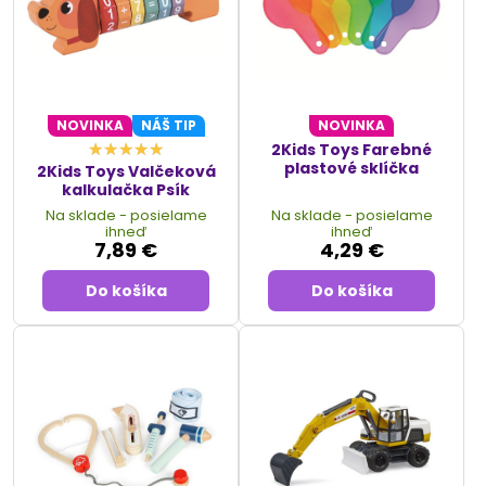
NOVINKA
NÁŠ TIP
NOVINKA
2Kids Toys Farebné
plastové sklíčka
2Kids Toys Valčeková
kalkulačka Psík
Na sklade - posielame
Na sklade - posielame
ihneď
ihneď
7,89 €
4,29 €
Do košíka
Do košíka