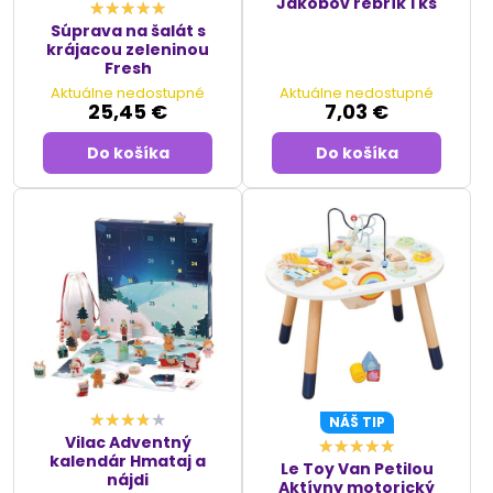
Jakobov rebrík 1 ks
Súprava na šalát s
krájacou zeleninou
Fresh
Aktuálne nedostupné
Aktuálne nedostupné
25,45 €
7,03 €
Do košíka
Do košíka
NÁŠ TIP
Vilac Adventný
kalendár Hmataj a
Le Toy Van Petilou
nájdi
Aktívny motorický