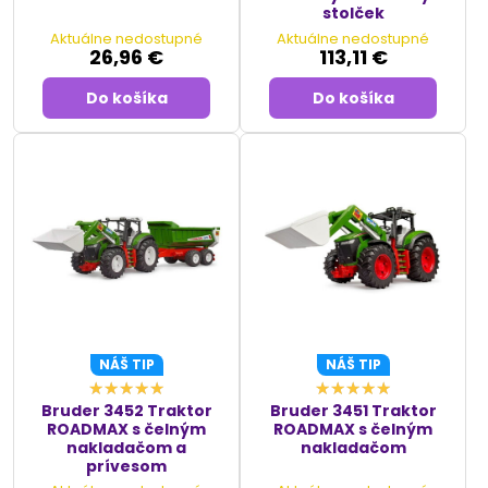
stolček
Aktuálne nedostupné
Aktuálne nedostupné
26,96 €
113,11 €
Do košíka
Do košíka
NÁŠ TIP
NÁŠ TIP
Bruder 3452 Traktor
Bruder 3451 Traktor
ROADMAX s čelným
ROADMAX s čelným
nakladačom a
nakladačom
prívesom