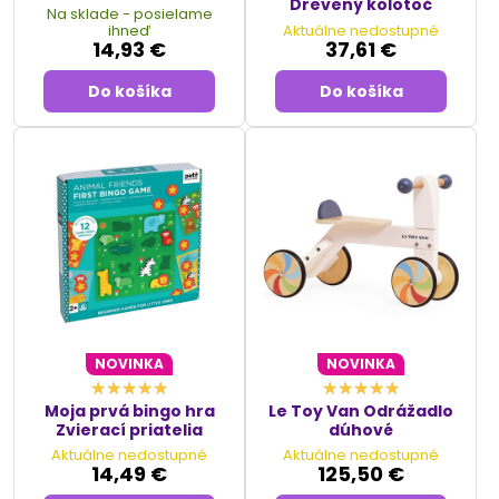
Drevený kolotoč
Na sklade - posielame
ihneď
Aktuálne nedostupné
14,93 €
37,61 €
Do košíka
Do košíka
NOVINKA
NOVINKA
Moja prvá bingo hra
Le Toy Van Odrážadlo
Zvierací priatelia
dúhové
Aktuálne nedostupné
Aktuálne nedostupné
14,49 €
125,50 €