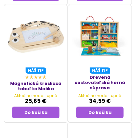
NÁŠ TIP
NÁŠ TIP
Drevená
cestovateľská herná
Magnetická kresliaca
súprava
tabuľka Mačka
Aktuálne nedostupné
Aktuálne nedostupné
25,65 €
34,59 €
Do košíka
Do košíka