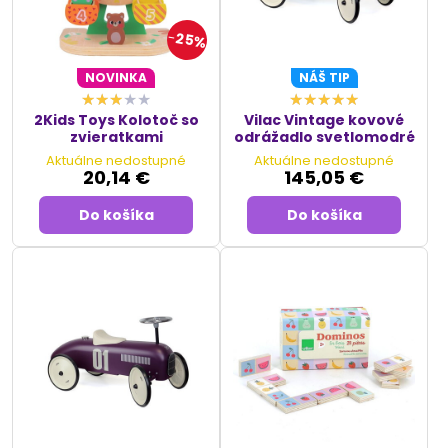
25%
NOVINKA
NÁŠ TIP
2Kids Toys Kolotoč so
Vilac Vintage kovové
zvieratkami
odrážadlo svetlomodré
Aktuálne nedostupné
Aktuálne nedostupné
20,14 €
145,05 €
Do košíka
Do košíka