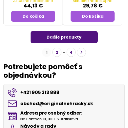
Aktuálne nedostupné
Aktuálne nedostupné
44,13 €
29,78 €
Do košíka
Do košíka
Ďalšie produkty
1
2
4
Potrebujete pomôcť s
objednávkou?
+421 905 313 888
obchod​@originalnehracky​.sk
Adresa pre osobný odber:
Na Pántoch 18, 831 06 Bratislava
Návody a rady