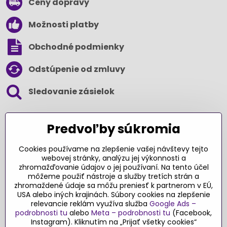
Ceny dopravy
Možnosti platby
Obchodné podmienky
Odstúpenie od zmluvy
Sledovanie zásielok
SLEDUJTE NÁS NA SOCIÁLNYCH SIEŤACH
Predvoľby súkromia
Cookies používame na zlepšenie vašej návštevy tejto
webovej stránky, analýzu jej výkonnosti a
zhromažďovanie údajov o jej používaní. Na tento účel
Ďakujeme za podporu
môžeme použiť nástroje a služby tretích strán a
zhromaždené údaje sa môžu preniesť k partnerom v EÚ,
Sme slovenský e-shop​. Fungujeme len
USA alebo iných krajinách. Súbory cookies na zlepšenie
vďaka vám – rodičom a všetkým, ktorí veria
relevancie reklám využíva služba
Google Ads –
v poctivý výber kvalitných hračiek s
podrobnosti tu
alebo
Meta – podrobnosti tu
(Facebook,
pridanou hodnotou​. Každý nákup na
Instagram). Kliknutím na „Prijať všetky cookies“