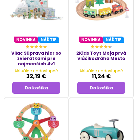
NOVINKA
NÁŠ TIP
NOVINKA
NÁŠ TIP
Vilac Súprava hier so
2Kids Toys Moja prvá
zvieratkami pre
vláčikodráha Mesto
najmenších 4v1
Aktuálne nedostupné
Aktuálne nedostupné
32,19 €
11,24 €
Do košíka
Do košíka