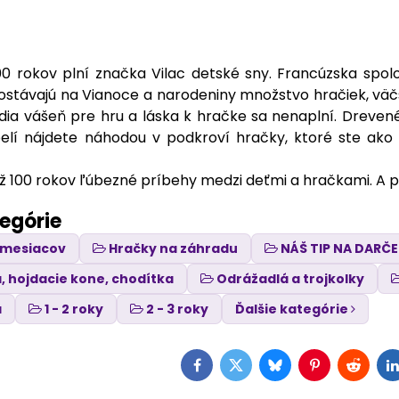
00 rokov plní značka Vilac detské sny. Francúzska spol
dostávajú na Vianoce a narodeniny množstvo hračiek, väčš
dia vášeň pre hru a láska k hračke sa nenaplní. Drevené
lí nájdete náhodou v podkroví hračky, ktoré ste ako m
ž 100 rokov ľúbezné príbehy medzi deťmi a hračkami. A pr
tegórie
6 mesiacov
Hračky na záhradu
NÁŠ TIP NA DARČ
, hojdacie kone, chodítka
Odrážadlá a trojkolky
á
1 - 2 roky
2 - 3 roky
Ďalšie kategórie
Facebook
Twitter
Bluesky
Pinterest
Reddit
L