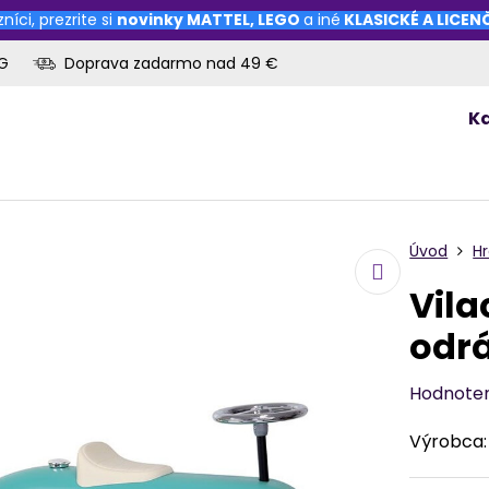
níci, prezrite si
novinky
MATTEL
,
LEGO
a iné
KLASICKÉ A LICE
OG
Doprava zadarmo nad 49 €
K
Úvod
H
Vila
odr
Hodnote
Výrobca: 