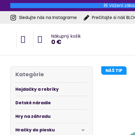
🧸 Vážení zákaz
Sledujte nás na Instagrame
Prečítajte si náš BL
Nákupný košík
0 €
NÁŠ TIP
Kategórie
Hojdačky a rebríky
Detské náradie
Hry na záhradu
Hračky do piesku