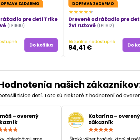
DOPRAVA ZADARMO
DOPRAVA ZADARMO
rážadlo pre deti Trike
Drevené odrážadlo pre deti
ové
2v1 ružové
(LE11610)
(LE11612)
ostupné
Aktuálne nedostupné
Do košíka
Do k
94,41 €
Hodnotenia našich zákazníkov
otešili tisíce detí. Toto sú niektoré z hodnotení od over
máš – overený
Katarína – overený
kazník
zákazník
Hodnotenie:
Hodn
5
5
/
/
ky, objednávali sme
„Široký výber hračiek, ktorý si mô