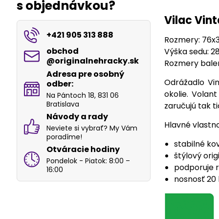
s objednávkou?
Vilac Vin
+421 905 313 888
Rozmery: 76x
obchod​
Výška sedu: 
@originalnehracky​.sk
Rozmery balen
Adresa pre osobný
Odrážadlo Vi
odber:
okolie. Volan
Na Pántoch 18, 831 06
Bratislava
zaručujú tak 
Návody a rady
Hlavné vlastno
Neviete si vybrať? My Vám
poradíme!
stabilné k
Otváracie hodiny
štýlový orig
Pondelok - Piatok: 8:00 –
podporuje 
16:00
nosnosť 20