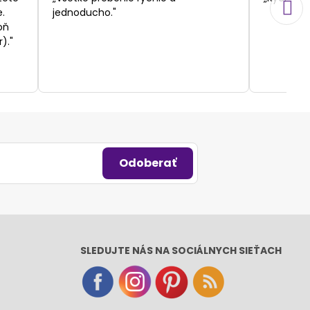
5
.
jednoducho."
oň
)."
Odoberať
SLEDUJTE NÁS NA SOCIÁLNYCH SIEŤACH