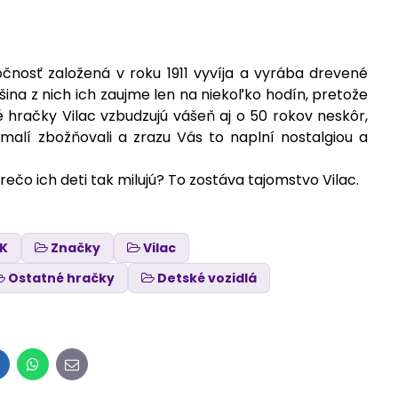
očnosť založená v roku 1911 vyvíja a vyrába drevené
ina z nich ich zaujme len na niekoľko hodín, pretože
 hračky Vilac vzbudzujú vášeň aj o 50 rokov neskôr,
alí zbožňovali a zrazu Vás to naplní nostalgiou a
ečo ich deti tak milujú? To zostáva tajomstvo Vilac.
EK
Značky
Vilac
Ostatné hračky
Detské vozidlá
inkedIn
WhatsApp
E-
mail