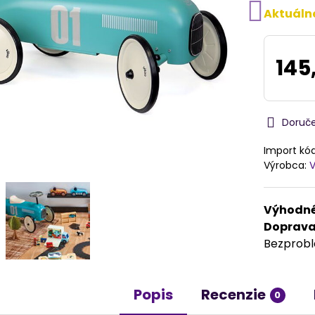
Aktuáln
145
Doruč
Import kó
Výrobca:
V
Výhodné
Doprav
Bezprob
Popis
Recenzie
0