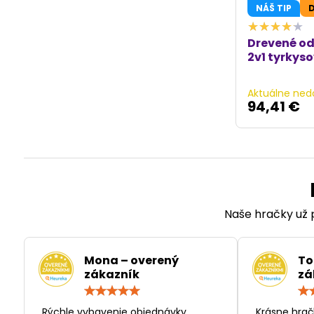
NÁŠ TIP
Drevené od
2v1 tyrkys
Aktuálne ned
94,41 €
Naše hračky už p
Mona – overený
To
zákazník
zá
Hodnotenie:
5
/
„Rýchle vybavenie objednávky,
„Krásne hrač