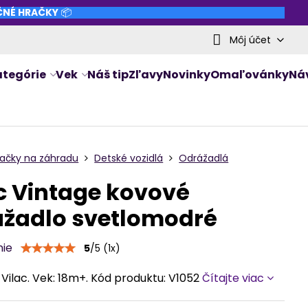
NČNÉ HRAČKY
📦
Môj účet
ategórie
Vek
Náš tip
Zľavy
Novinky
Omaľovánky
Ná
račky na záhradu
Detské vozidlá
Odrážadlá
c Vintage kovové
ážadlo svetlomodré
nie
5
/
5
(
1
x)
Vilac. Vek: 18m+. Kód produktu: V1052
Čítajte viac