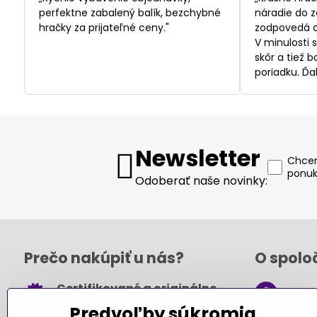
5
perfektne zabalený balík, bezchybné
náradie do z
hračky za prijateľné ceny."
zodpovedá c
V minulosti 
skôr a tiež 
poriadku. Ďa
Newsletter
Chcem
ponuk
Odoberať naše novinky:
Prečo nakúpiť u nás?
O spolo
Certifikované a originálne
+421
hračky
Predvoľby súkromia