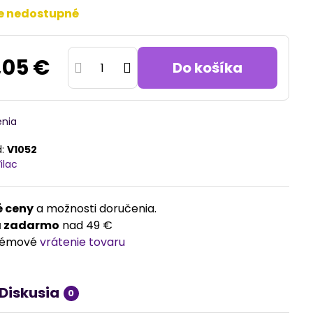
e nedostupné
,05 €
Do košíka
enia
d:
V1052
ilac
 ceny
a možnosti doručenia.
a zadarmo
nad 49 €
lémové
vrátenie tovaru
Diskusia
0