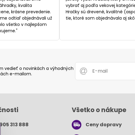
5
5
áhradky, kvalita
vybrať aj podľa vekovej kategórie
ene, krásne prevedenie.
Hračky sú drevené, kvalitné (asp
sme odtiaľ objednávali už
tie, ktoré som objednávala aj skôr
bolo všetko v najlepšom
kujeme."
 vedieť o novinkách a výhodných
ách e-mailom.
čnosti
Všetko o nákupe
 905 313 888
Ceny dopravy