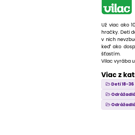
Už viac ako 1
hračky. Deti 
v nich nevzbu
keď ako dospe
šťastím.
Vilac vyrába u
Viac z ka
Deti 18-3
Odrážadlá
Odrážadl