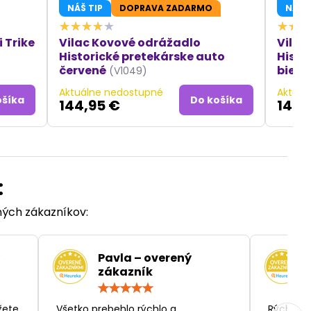
NÁŠ TIP
DOPRAVA ZADARMO
NÁŠ T
 Trike
Vilac Kovové odrážadlo
Vilac
Historické pretekárske auto
Histo
červené
biele
(V1049)
Aktuálne nedostupné
Aktuál
ošíka
Do košíka
144,95 €
144,
:
ených zákazníkov:
Pavla – overený
zákazník
otenie:
Hodnotenie:
5
/
žete
„Všetko prebehlo rýchlo a
„Rýchlosť