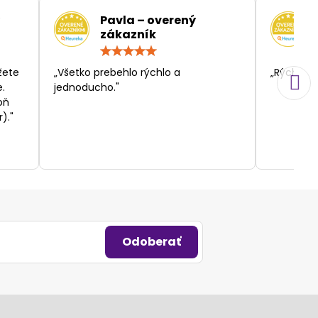
Pavla – overený
zákazník
otenie:
Hodnotenie:
5
/
žete
„Všetko prebehlo rýchlo a
„Rýchlosť
5
.
jednoducho."
oň
)."
Odoberať