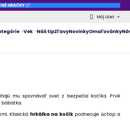
NČNÉ HRAČKY
📦
Môj účet
ategórie
Vek
Náš tip
Zľavy
Novinky
Omaľovánky
Ná
hajú mu spoznávať svet z bezpečia kočíka. Prvé
u bábätka.
kmi. Klasická
hrkálka na kočík
podnecuje úchop a