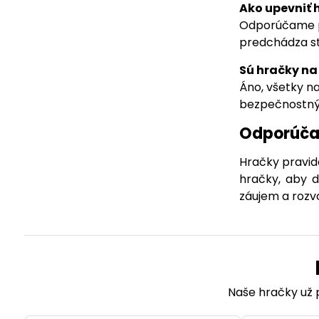
Ako upevniť 
Odporúčame 
predchádza s
Sú hračky na
Áno, všetky n
bezpečnostný
Odporúča
Hračky pravid
hračky, aby d
záujem a rozv
Naše hračky už p