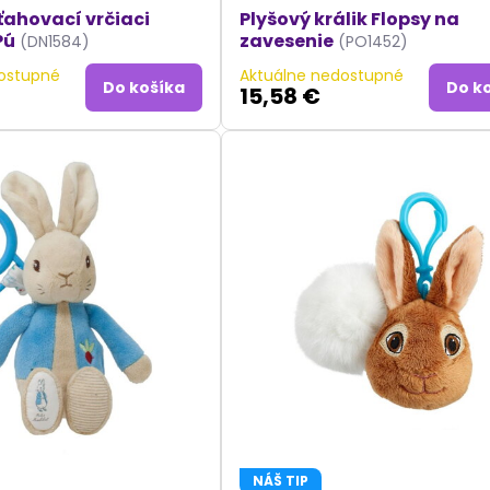
ťahovací vrčiaci
Plyšový králik Flopsy na
Pú
zavesenie
(DN1584)
(PO1452)
ostupné
Aktuálne nedostupné
Do košíka
Do k
15,58 €
NÁŠ TIP