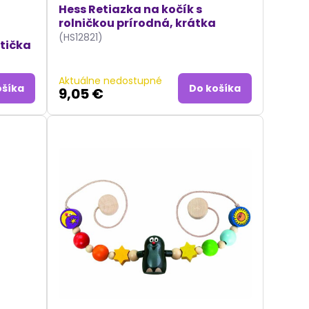
Hess Retiazka na kočík s
rolničkou prírodná, krátka
(HS12821)
ptička
Aktuálne nedostupné
ošíka
Do košíka
9,05 €