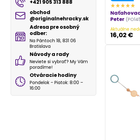
+421 905 313 888
obchod​
Naťahovací 
@originalnehracky​.sk
Peter
(PO145
Adresa pre osobný
Aktuálne ned
odber:
16,02 €
Na Pántoch 18, 831 06
Bratislava
Návody a rady
Neviete si vybrať? My Vám
poradíme!
Otváracie hodiny
Pondelok - Piatok: 8:00 –
16:00