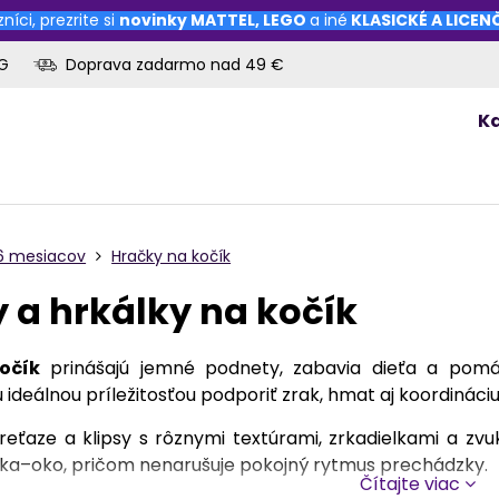
níci, prezrite si
novinky
MATTEL
,
LEGO
a iné
KLASICKÉ A LICE
OG
Doprava zadarmo nad 49 €
K
-6 mesiacov
Hračky na kočík
 a hrkálky na kočík
očík
prinášajú jemné podnety, zabavia dieťa a pomá
ideálnou príležitosťou podporiť zrak, hmat aj koordináci
eťaze a klipsy s rôznymi textúrami, zrkadielkami a zvu
uka–oko, pričom nenarušuje pokojný rytmus prechádzky.
Čítajte viac