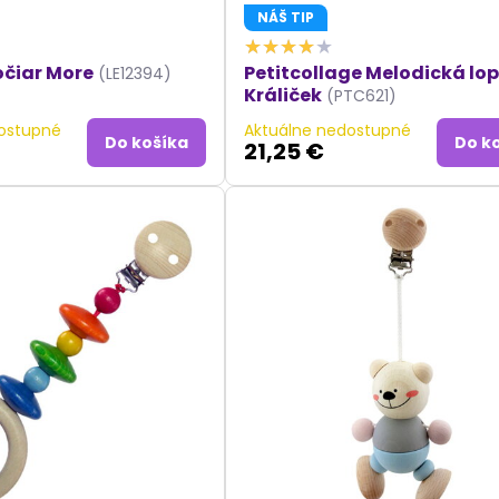
NÁŠ TIP
očiar More
Petitcollage Melodická lo
(LE12394)
Králiček
(PTC621)
ostupné
Aktuálne nedostupné
Do košíka
Do k
21,25 €