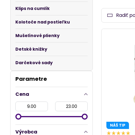
Pri výbere s
Klips na cumlík
nadčasové mot
Radiť p
Kolotoče nad postieľku
Mušelínové plienky
Detské knižky
Darčekové sady
Parametre
Cena
Od:
Do:
NÁŠ TIP
Výrobca