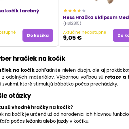
na kočík farebný
Hess Hračka s klipsom Me
(HS12815)
ostupné
Aktuálne nedostupné
Do košíka
Do k
9,05 €
ýber hračiek na kočík
ačiek na kočík
zohľadnite nielen dizajn, ale aj praktic
a z odolných materiálov. Výbornou voľbou sú
reťaze a 
 zvukmi, ktoré stimulujú bábätko počas prechádzky.
šie otázky
u sú vhodné hračky na kočík?
ek na kočík je určená už od narodenia. Ich hlavnou funkc
ťaťa počas ležania alebo jazdy v kočíku.