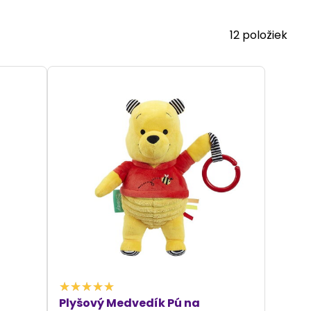
uchú údržbu. Naša ponuka
hračiek na kočík
zahŕňa
šia dieťa aj rodičov.
12
položiek
Plyšový Medvedík Pú na