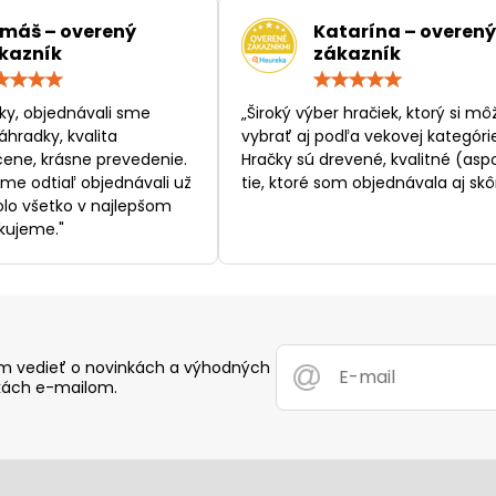
máš – overený
Katarína – overený
kazník
zákazník
Hodnotenie:
Hodn
5
5
/
/
ky, objednávali sme
„Široký výber hračiek, ktorý si mô
5
5
áhradky, kvalita
vybrať aj podľa vekovej kategórie
ene, krásne prevedenie.
Hračky sú drevené, kvalitné (asp
sme odtiaľ objednávali už
tie, ktoré som objednávala aj skôr
bolo všetko v najlepšom
kujeme."
 vedieť o novinkách a výhodných
ách e-mailom.