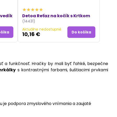
dvedík
Detoa Reťaz na kočík s Krtkom
(14431)
Aktuálne nedostupné
ošíka
Do košíka
10,16 €
kosť a funkčnosť. Hračky by mali byť ľahké, bezpečne
hrkálky
s kontrastnými farbami, šuštiacimi prvkami
iou je podpora zmyslového vnímania a zaujaté