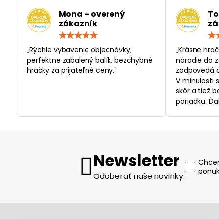
Mona – overený
To
zákazník
zá
Hodnotenie:
5
/
„Rýchle vybavenie objednávky,
„Krásne hrač
5
perfektne zabalený balík, bezchybné
náradie do z
hračky za prijateľné ceny."
zodpovedá c
V minulosti 
skôr a tiež 
poriadku. Ďa
Newsletter
Chcem
ponuk
Odoberať naše novinky: