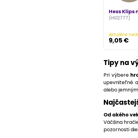
Hess Klips 
(HS12777)
Aktuálne ned
9,05 €
Tipy na v
Pri výbere
hr
upevniteľné 
alebo jemnými
Najčastej
Od akého vek
Väčšina hrači
pozornosti die