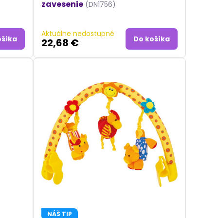
zavesenie
(DN1756)
Aktuálne nedostupné
ošíka
Do košíka
22,68 €
NÁŠ TIP