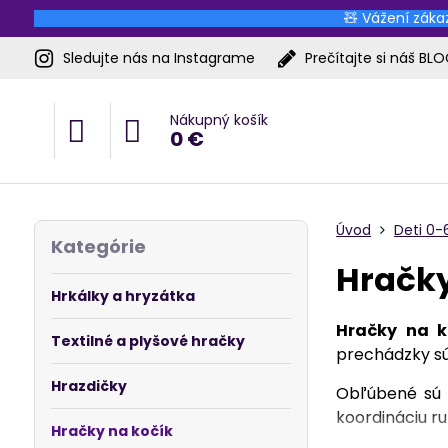
🧸 Vážení zákaz
Sledujte nás na Instagrame
Prečítajte si náš BL
Nákupný košík
0 €
Úvod
Deti 0
Kategórie
Hračky
Hrkálky a hryzátka
Hračky na k
Textilné a plyšové hračky
prechádzky sú 
Hrazdičky
Obľúbené sú r
koordináciu r
Hračky na kočík