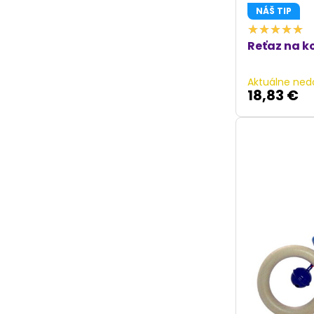
NÁŠ TIP
Reťaz na k
Aktuálne ned
18,83 €