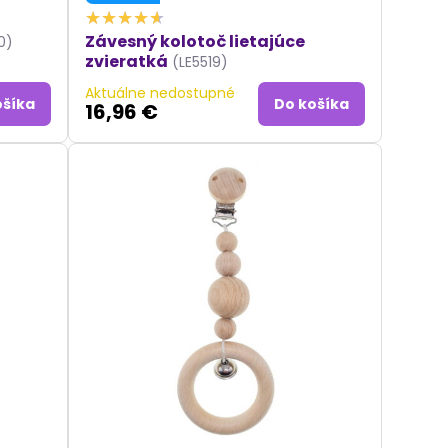
Závesný kolotoč lietajúce
0)
zvieratká
(LE5519)
Aktuálne nedostupné
ošíka
Do košíka
16,96 €