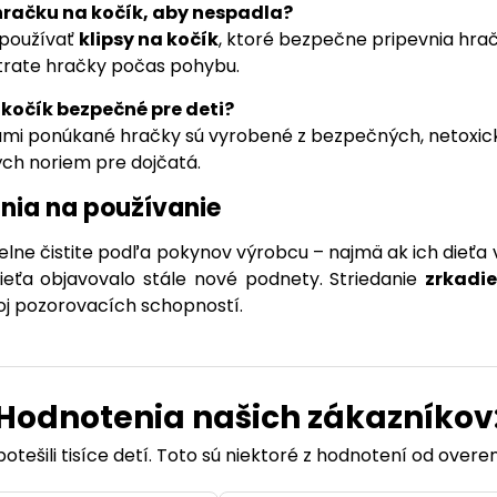
hračku na kočík, aby nespadla?
používať
klipsy na kočík
, ktoré bezpečne pripevnia hrač
trate hračky počas pohybu.
 kočík bezpečné pre deti?
ami ponúkané hračky sú vyrobené z bezpečných, netoxic
ch noriem pre dojčatá.
nia na používanie
elne čistite podľa pokynov výrobcu – najmä ak ich dieťa
ieťa objavovalo stále nové podnety. Striedanie
zrkadie
oj pozorovacích schopností.
Hodnotenia našich zákazníkov
otešili tisíce detí. Toto sú niektoré z hodnotení od over