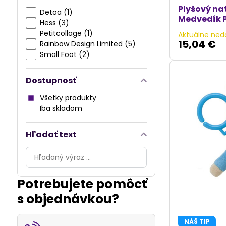
Plyšový na
Detoa (1)
Medvedík 
Hess (3)
Petitcollage (1)
Aktuálne ned
15,04 €
Rainbow Design Limited (5)
Small Foot (2)
Dostupnosť
Všetky produkty
Iba skladom
Hľadať text
Prehľadať
výsledky
filtra
Potrebujete pomôcť
fulltextom
s objednávkou?
NÁŠ TIP