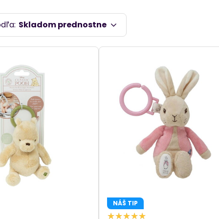
ledujte bezpečné materiály, pevné uchytenie a jednod
ívy aj prírodné prevedenia, ktoré zladené s kočíkom pote
odľa:
Skladom prednostne
NÁŠ TIP