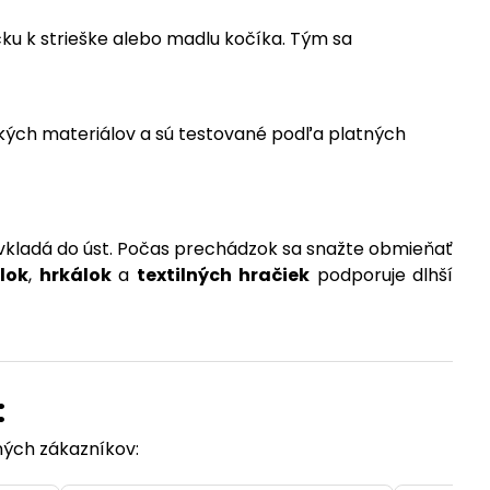
ku k strieške alebo madlu kočíka. Tým sa
kých materiálov a sú testované podľa platných
 vkladá do úst. Počas prechádzok sa snažte obmieňať
lok
,
hrkálok
a
textilných hračiek
podporuje dlhší
:
ených zákazníkov: