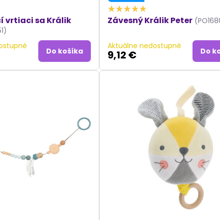
vrtiaci sa Králik
Závesný Králik Peter
(PO168
1)
ostupné
Aktuálne nedostupné
Do košíka
Do k
9,12 €