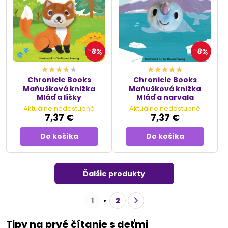
8%
8%
Chronicle Books
Chronicle Books
Maňušková knižka
Maňušková knižka
Mláďa líšky
Mláďa narvala
Aktuálne nedostupné
Aktuálne nedostupné
7,37 €
7,37 €
Do košíka
Do košíka
Ďalšie produkty
1
2
Tipy na prvé čítanie s deťmi