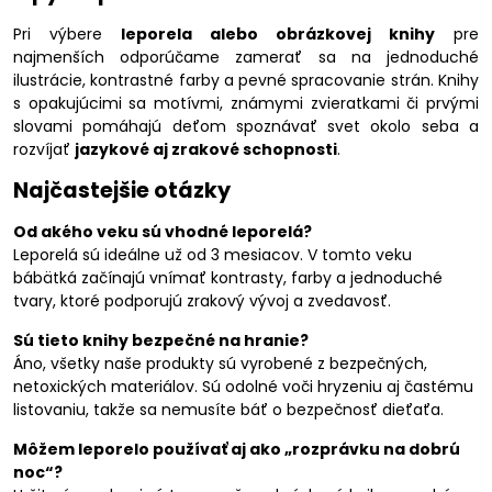
Pri výbere
leporela alebo obrázkovej knihy
pre
najmenších odporúčame zamerať sa na jednoduché
ilustrácie, kontrastné farby a pevné spracovanie strán. Knihy
s opakujúcimi sa motívmi, známymi zvieratkami či prvými
slovami pomáhajú deťom spoznávať svet okolo seba a
rozvíjať
jazykové aj zrakové schopnosti
.
Najčastejšie otázky
Od akého veku sú vhodné leporelá?
Leporelá sú ideálne už od 3 mesiacov. V tomto veku
bábätká začínajú vnímať kontrasty, farby a jednoduché
tvary, ktoré podporujú zrakový vývoj a zvedavosť.
Sú tieto knihy bezpečné na hranie?
Áno, všetky naše produkty sú vyrobené z bezpečných,
netoxických materiálov. Sú odolné voči hryzeniu aj častému
listovaniu, takže sa nemusíte báť o bezpečnosť dieťaťa.
Môžem leporelo používať aj ako „rozprávku na dobrú
noc“?