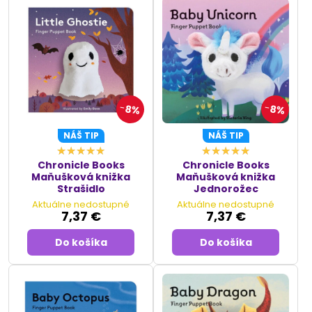
8%
8%
NÁŠ TIP
NÁŠ TIP
Chronicle Books
Chronicle Books
Maňušková knižka
Maňušková knižka
Strašidlo
Jednorožec
Aktuálne nedostupné
Aktuálne nedostupné
7,37 €
7,37 €
Do košíka
Do košíka