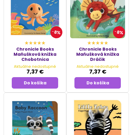
8%
8%
Chronicle Books
Chronicle Books
Maňušková knižka
Maňušková knižka
Chobotnica
Dráčik
Aktuálne nedostupné
Aktuálne nedostupné
7,37 €
7,37 €
Do košíka
Do košíka