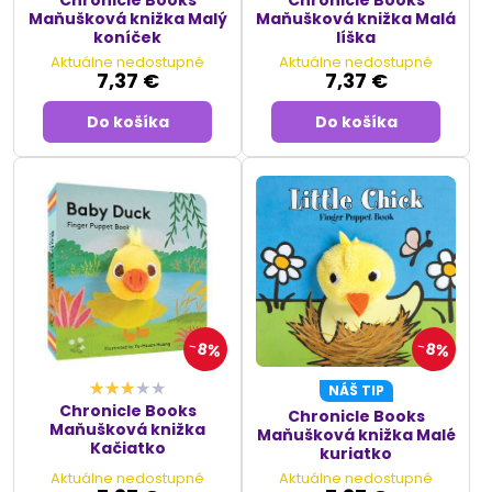
Chronicle Books
Chronicle Books
Maňušková knižka Malý
Maňušková knižka Malá
koníček
líška
Aktuálne nedostupné
Aktuálne nedostupné
7,37 €
7,37 €
Do košíka
Do košíka
8%
8%
NÁŠ TIP
Chronicle Books
Chronicle Books
Maňušková knižka
Maňušková knižka Malé
Kačiatko
kuriatko
Aktuálne nedostupné
Aktuálne nedostupné