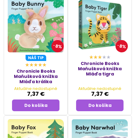
8%
8%
NÁŠ TIP
Chronicle Books
Maňušková knižka
Chronicle Books
Mláďa tigra
Maňušková knižka
Mláďa králika
Aktuálne nedostupné
Aktuálne nedostupné
7,37 €
7,37 €
Do košíka
Do košíka