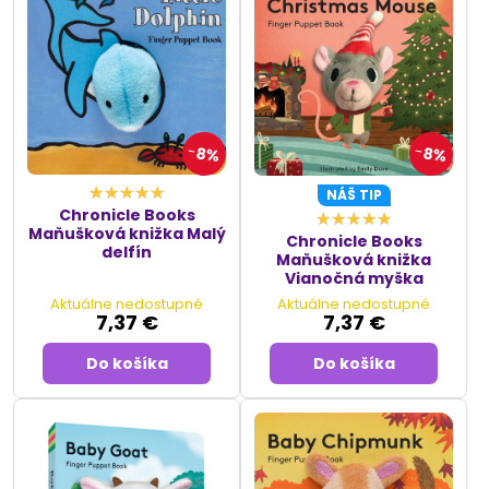
8%
8%
NÁŠ TIP
Chronicle Books
Maňušková knižka Malý
Chronicle Books
delfín
Maňušková knižka
Vianočná myška
Aktuálne nedostupné
Aktuálne nedostupné
7,37 €
7,37 €
Do košíka
Do košíka