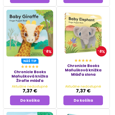
8%
8%
NÁŠ TIP
Chronicle Books
Maňušková knižka
Chronicle Books
Mláďa slona
Maňušková knižka
Žirafie mláďa
Aktuálne nedostupné
Aktuálne nedostupné
7,37 €
7,37 €
Do košíka
Do košíka