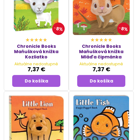
8%
8%
Chronicle Books
Chronicle Books
Maňušková knižka
Maňušková knižka
Kozliatko
Mláďa čipmánka
Aktuálne nedostupné
Aktuálne nedostupné
7,37 €
7,37 €
Do košíka
Do košíka