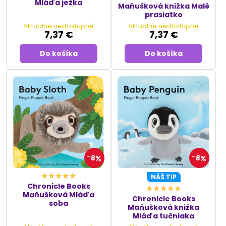
Mláďa ježka
Maňušková knižka Malé
prasiatko
Aktuálne nedostupné
Aktuálne nedostupné
7,37 €
7,37 €
Do košíka
Do košíka
8%
8%
NÁŠ TIP
Chronicle Books
Maňušková Mláďa
Chronicle Books
soba
Maňušková knižka
Mláďa tučniaka