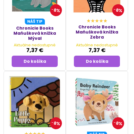
8%
8%
NÁŠ TIP
Chronicle Books
Chronicle Books
Maňušková knižka
Maňušková knižka
Zebra
Mýval
Aktuálne nedostupné
Aktuálne nedostupné
7,37 €
7,37 €
Do košíka
Do košíka
8%
8%