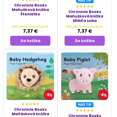
NÁŠ TIP
Chronicle Books
Maňušková knižka
Chronicle Books
Šteniatko
Maňušková knižka
Mláďa soba
Aktuálne nedostupné
Aktuálne nedostupné
7,37 €
7,37 €
Do košíka
Do košíka
8%
8%
NÁŠ TIP
Chronicle Books
Maňásková knížka
Chronicle Books