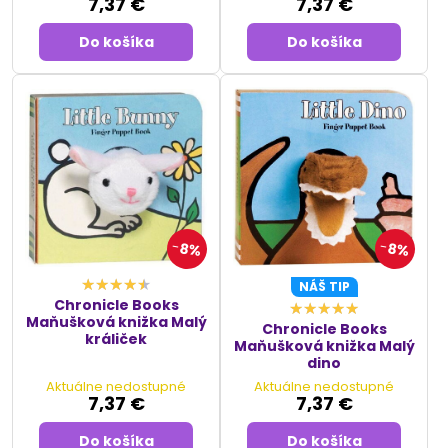
7,37 €
7,37 €
Do košíka
Do košíka
8%
8%
NÁŠ TIP
Chronicle Books
Maňušková knižka Malý
Chronicle Books
králiček
Maňušková knižka Malý
dino
Aktuálne nedostupné
Aktuálne nedostupné
7,37 €
7,37 €
Do košíka
Do košíka