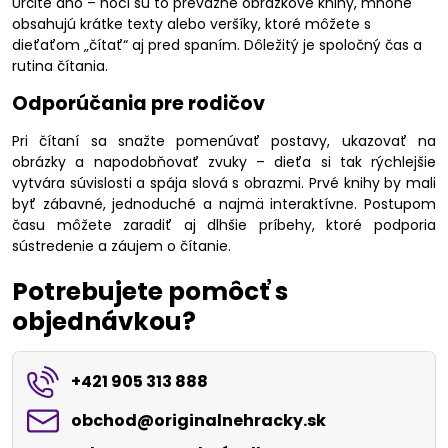
Určite áno – hoci sú to prevažne obrázkové knihy, mnohé
obsahujú krátke texty alebo veršíky, ktoré môžete s
dieťaťom „čítať“ aj pred spaním. Dôležitý je spoločný čas a
rutina čítania.
Odporúčania pre rodičov
Pri čítaní sa snažte pomenúvať postavy, ukazovať na
obrázky a napodobňovať zvuky – dieťa si tak rýchlejšie
vytvára súvislosti a spája slová s obrazmi. Prvé knihy by mali
byť zábavné, jednoduché a najmä interaktívne. Postupom
času môžete zaradiť aj dlhšie príbehy, ktoré podporia
sústredenie a záujem o čítanie.
Potrebujete pomôcť s
objednávkou?
+421 905 313 888
obchod​@originalnehracky​.sk