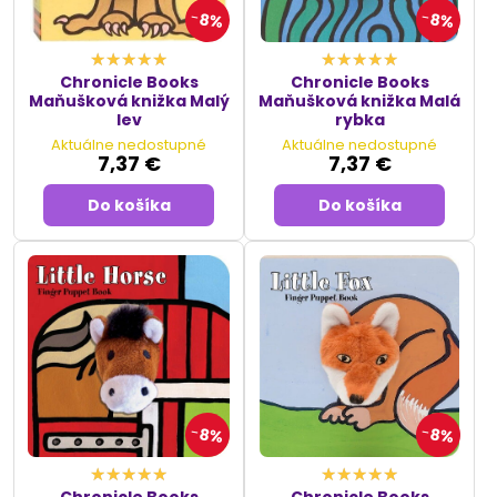
8%
8%
Chronicle Books
Chronicle Books
Maňušková knižka Malý
Maňušková knižka Malá
lev
rybka
Aktuálne nedostupné
Aktuálne nedostupné
7,37 €
7,37 €
Do košíka
Do košíka
8%
8%