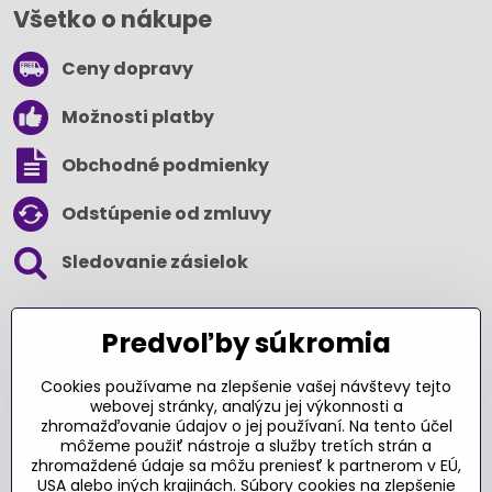
Všetko o nákupe
Ceny dopravy
Možnosti platby
Obchodné podmienky
Odstúpenie od zmluvy
Sledovanie zásielok
SLEDUJTE NÁS NA SOCIÁLNYCH SIEŤACH
Predvoľby súkromia
Cookies používame na zlepšenie vašej návštevy tejto
webovej stránky, analýzu jej výkonnosti a
zhromažďovanie údajov o jej používaní. Na tento účel
Ďakujeme za podporu
môžeme použiť nástroje a služby tretích strán a
zhromaždené údaje sa môžu preniesť k partnerom v EÚ,
Sme slovenský e-shop​. Fungujeme len
USA alebo iných krajinách. Súbory cookies na zlepšenie