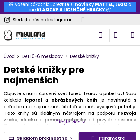
🧸 Vážení zákazníci, prezrite si
novinky
MATTEL
,
LEGO
a
iné
KLASICKÉ A LICENČNÉ HRAČKY
📦
Sledujte nás na Instagrame
Úvod
Deti 0-6 mesiacov
Detské knižky
Detské knižky pre
najmenších
Objavte s nami čarovný svet farieb, tvarov a príbehov! Naša
kolekcia
leporel
a
obrázkových kníh
je navrhnutá s
ohľadom na najmenších čitateľov a ich vývojové potreby.
Tieto knihy sú ideálnym nástrojom na podporu
rozvoja
zraku, sluchu
a
jemnej motoriky
od prvých mesiacov
Čítajte viac
života. Sú vyrobené z bezpečných, odolných a zdravotne
nezávadných materiálov, ktoré sú šetrné k citlivej detskej
Skladom prednostne
Parametre
pokožke a odolné voči bežnému opotrebovaniu.