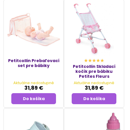
výnimočným darčekom pre každú príležitosť.
Petitcollin Prebaľovací
set pre bábiky
Petitcollin Skladací
kočík pre bábiku
Petites Fleurs
Aktuálne nedostupné
Aktuálne nedostupné
31,89 €
31,89 €
Do košíka
Do košíka