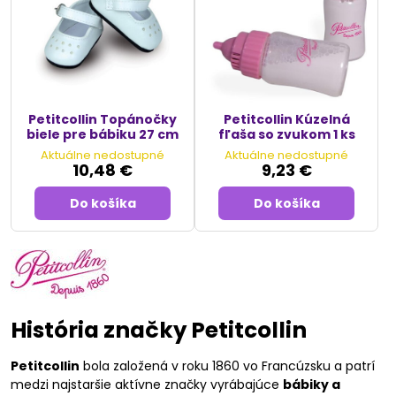
Petitcollin Topánočky
Petitcollin Kúzelná
biele pre bábiku 27 cm
fľaša so zvukom 1 ks
Aktuálne nedostupné
Aktuálne nedostupné
10,48 €
9,23 €
Do košíka
Do košíka
História značky Petitcollin
Petitcollin
bola založená v roku 1860 vo Francúzsku a patrí
medzi najstaršie aktívne značky vyrábajúce
bábiky a