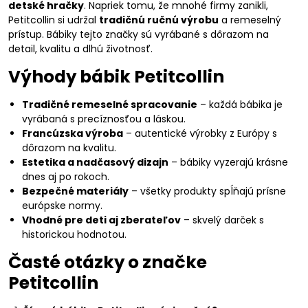
detské hračky
. Napriek tomu, že mnohé firmy zanikli,
Petitcollin si udržal
tradičnú ručnú výrobu
a remeselný
prístup. Bábiky tejto značky sú vyrábané s dôrazom na
detail, kvalitu a dlhú životnosť.
Výhody bábik Petitcollin
Tradičné remeselné spracovanie
– každá bábika je
vyrábaná s precíznosťou a láskou.
Francúzska výroba
– autentické výrobky z Európy s
dôrazom na kvalitu.
Estetika a nadčasový dizajn
– bábiky vyzerajú krásne
dnes aj po rokoch.
Bezpečné materiály
– všetky produkty spĺňajú prísne
európske normy.
Vhodné pre deti aj zberateľov
– skvelý darček s
historickou hodnotou.
Časté otázky o značke
Petitcollin