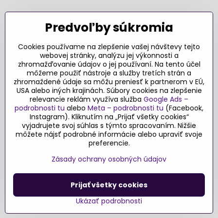
SLEDUJTE NÁS NA SOCIÁLNYCH SIEŤACH
Predvoľby súkromia
Cookies používame na zlepšenie vašej návštevy tejto
webovej stránky, analýzu jej výkonnosti a
zhromažďovanie údajov o jej používaní. Na tento účel
Ďakujeme za podporu
môžeme použiť nástroje a služby tretích strán a
zhromaždené údaje sa môžu preniesť k partnerom v EÚ,
Sme slovenský e-shop​. Fungujeme len
USA alebo iných krajinách. Súbory cookies na zlepšenie
vďaka vám – rodičom a všetkým, ktorí veria
relevancie reklám využíva služba
Google Ads –
v poctivý výber kvalitných hračiek s
podrobnosti tu
alebo
Meta – podrobnosti tu
(Facebook,
pridanou hodnotou​. Každý nákup na
Instagram). Kliknutím na „Prijať všetky cookies“
vyjadrujete svoj súhlas s týmto spracovaním. Nižšie
Originalnehracky​.sk je pre nás podporou a
môžete nájsť podrobné informácie alebo upraviť svoje
motiváciou prinášať hračky a produkty,
preferencie.
ktoré majú zmysel​.
Zásady ochrany osobných údajov
©
2026
Copyright
Prijať všetky cookies
Predvoľby súkromia
Zásady ochrany osobných údajov
Podmienky používania
Ukázať podrobnosti
Vytvorené pomocou:
BiznisWeb.sk