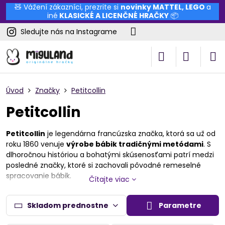
🧸 Vážení zákazníci, prezrite si
novinky
MATTEL
,
LEGO
a
iné
KLASICKÉ A LICENČNÉ HRAČKY
📦
Sledujte nás na Instagrame
Úvod
Značky
Petitcollin
Petitcollin
Petitcollin
je legendárna francúzska značka, ktorá sa už od
roku 1860 venuje
výrobe bábik tradičnými metódami
. S
dlhoročnou históriou a bohatými skúsenosťami patrí medzi
posledné značky, ktoré si zachovali pôvodné remeselné
spracovanie bábik.
Čítajte viac
V ponuke nájdete
krásne kolekcie bábik
s autentickým
dizajnom, ktoré potešia deti aj zberateľov. Vďaka svojmu
Skladom prednostne
Parametre
nadčasovému vzhľadu a kvalite sú
bábiky Petitcollin