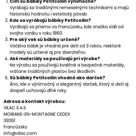
Čím sú bábiky Petitcollin výnimočné?
Vyrábajú sa tradičnými remeselnými technikami a majú
historickú hodnotu i estetický pôvab.
Kde sa vyrábajú bábiky Petitcollin?
Vyrábajú sa priamo vo Francúzsku, kde značka sídli od
svojho vzniku v roku 1860.
Pre aký vek sú bábiky určené?
Väčšina bábik je vhodná pre deti od 3 rokov, niektoré
modely sú určené aj pre zberateľov.
Aké materiály sa používajú pri výrobe?
Na výrobu sa používajú kvalitné a bezpečné materiály,
vrátane tradičných plastov bez škodlivín.
Sú bábiky Petitcollin vhodné ako darček?
Áno, ide o výnimočný a elegantný darček, ktorý si deti aj
dospelí uchovajú dlhé roky.
Adresa a kontakt výrobcu:
VILAC S.A.S.
MOIRANS-EN-MONTAGNE CEDEX
39261
Francúzsko
info@vilac.com