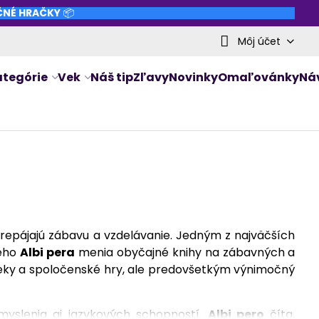
NČNÉ HRAČKY
📦
Môj účet
ategórie
Vek
Náš tip
Zľavy
Novinky
Omaľovánky
Ná
prepájajú zábavu a vzdelávanie. Jedným z najväčších
neho
Albi pera
menia obyčajné knihy na zábavných a
čeky a spoločenské hry, ale predovšetkým výnimočný
 myslenia aj jazykových schopností.
Albi pero
číta,