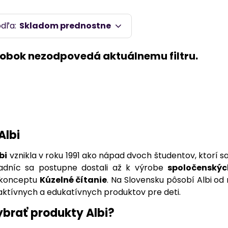
 melódie a pokladá otázky, čím premieňa každú stránku k
 voľbou pre rodičov, ktorí chcú podporiť učenie formou h
odľa:
Skladom prednostne
kové príbehy, každá publikácia Albi prináša nové možnost
ete aj množstvo ďalších produktov – od
spoločenských
niatúry.
Albi hry a kúzelné čítanie
sú dnes neoddelit
ajte aj vy Albi pero a otvorte dvere do sveta, kde každé
Albi
bi
vznikla v roku 1991 ako nápad dvoch študentov, ktorí s
adníc sa postupne dostali až k výrobe
spoločenskýc
 konceptu
Kúzelné čítanie
. Na Slovensku pôsobí Albi od
raktívnych a edukatívnych produktov pre deti.
vybrať produkty Albi?