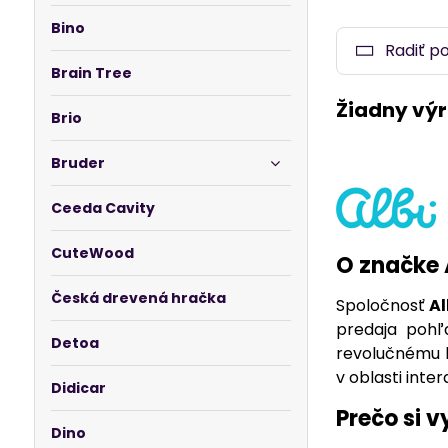
rozpráva, hrá
Bino
preto ideálnou
Radiť p
alebo rozpráv
Brain Tree
V ponuke nájd
Brio
a zábavné mi
pohody. Vyskúš
Bruder
Ceeda Cavity
CuteWood
O značke 
Česká drevená hračka
Spoločnosť
Al
predaja pohľ
Detoa
revolučnému
v oblasti inte
Didicar
Prečo si 
Dino