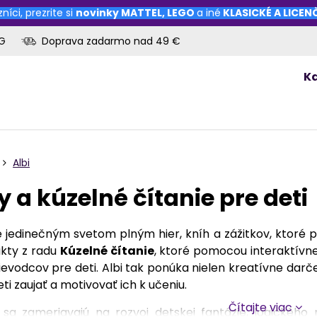
níci, prezrite si
novinky
MATTEL
,
LEGO
a iné
KLASICKÉ A LICE
OG
Doprava zadarmo nad 49 €
K
Albi
y a kúzelné čítanie pre deti
e jedinečným svetom plným hier, kníh a zážitkov, ktoré 
ukty z radu
Kúzelné čítanie
, ktoré pomocou interaktív
evodcov pre deti. Albi tak ponúka nielen kreatívne dar
ti zaujať a motivovať ich k učeniu.
Čítajte viac
 sa zameriavajú na rozvoj detskej fantázie, logického