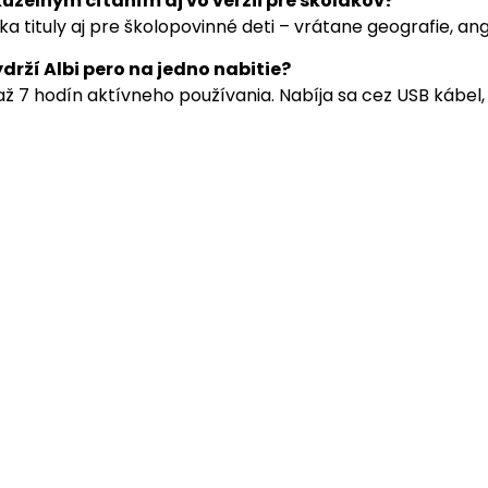
 kúzelným čítaním aj vo verzii pre školákov?
ka tituly aj pre školopovinné deti – vrátane geografie, ang
ydrží Albi pero na jedno nabitie?
ž 7 hodín aktívneho používania. Nabíja sa cez USB kábel, 