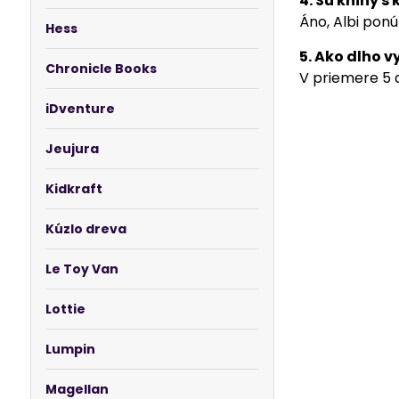
4. Sú knihy s
Áno, Albi ponú
Hess
5. Ako dlho v
Chronicle Books
V priemere 5 a
iDventure
Jeujura
Kidkraft
Kúzlo dreva
Le Toy Van
Lottie
Lumpin
Magellan