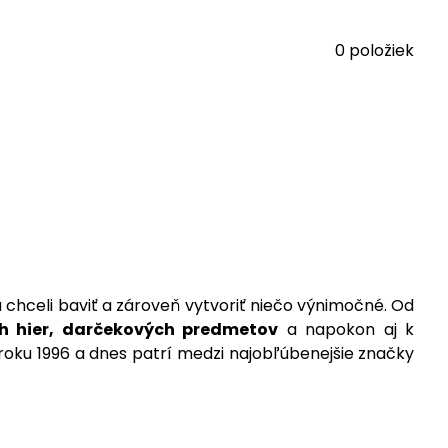
nihy na interaktívny zážitok.
Kúzelné čítanie Albi
je
ry. Či už ide o rozpoznávanie farieb, písmen, zvukov
0
položiek
i objavovania a učenia.
 hier
, hlavolamov, diárov až po darčekové predmety
eľnou súčasťou detského sveta aj rodinných chvíľ
 čítanie je dobrodružstvom.
a chceli baviť a zároveň vytvoriť niečo výnimočné. Od
h hier, darčekových predmetov
a napokon aj k
 roku 1996 a dnes patrí medzi najobľúbenejšie značky