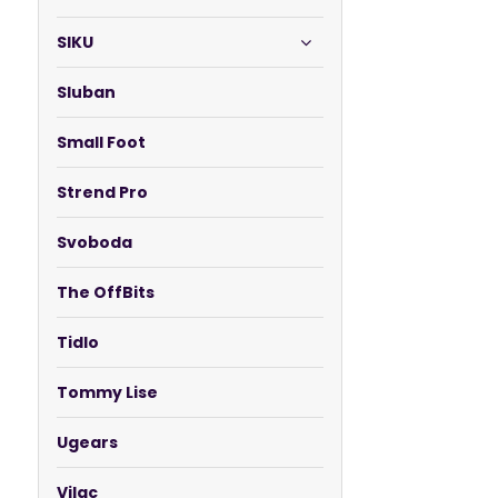
SIKU
Sluban
Small Foot
Strend Pro
Svoboda
The OffBits
Tidlo
Tommy Lise
Ugears
Vilac