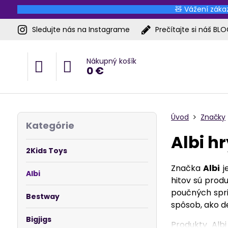
🧸 Vážení zákaz
Sledujte nás na Instagrame
Prečítajte si náš BL
Nákupný košík
0 €
Úvod
Značky
Kategórie
Albi hr
2Kids Toys
Značka
Albi
j
Albi
hitov sú prod
poučných spri
Bestway
spôsob, ako de
Bigjigs
Produkty Albi