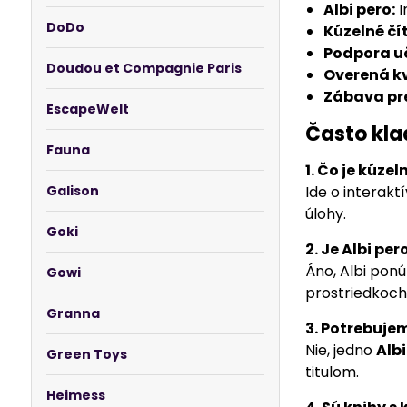
Albi pero:
I
DoDo
Kúzelné čí
Podpora u
Doudou et Compagnie Paris
Overená kv
Zábava pre
EscapeWelt
Často kla
Fauna
1. Čo je kúzel
Galison
Ide o interakt
úlohy.
Goki
2. Je Albi pe
Áno, Albi ponú
Gowi
prostriedkoch
Granna
3. Potrebuje
Nie, jedno
Albi
Green Toys
titulom.
Heimess