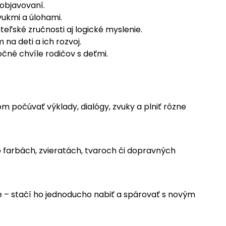
 objavovaní.
ukmi a úlohami.
teľské zručnosti aj logické myslenie.
a deti a ich rozvoj.
očné chvíle rodičov s deťmi.
 počúvať výklady, dialógy, zvuky a plniť rôzne
 o farbách, zvieratách, tvaroch či dopravných
ie – stačí ho jednoducho nabiť a spárovať s novým