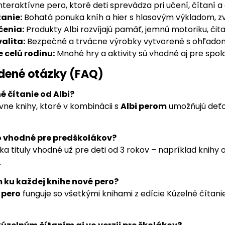
nteraktívne pero, ktoré deti sprevádza pri učení, čítaní a
tanie:
Bohatá ponuka kníh a hier s hlasovým výkladom, zv
čenia:
Produkty Albi rozvíjajú pamäť, jemnú motoriku, čita
alita:
Bezpečné a trvácne výrobky vytvorené s ohľadom n
 celú rodinu:
Mnohé hry a aktivity sú vhodné aj pre spol
dené otázky (FAQ)
né čítanie od Albi?
ívne knihy, ktoré v kombinácii s
Albi perom
umožňujú deťom
ro vhodné pre predškolákov?
ka tituly vhodné už pre deti od 3 rokov – napríklad knihy
.
m ku každej knihe nové pero?
 pero
funguje so všetkými knihami z edície Kúzelné čítan