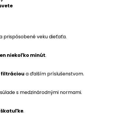
svete
 a prispôsobené veku dieťaťa.
len niekoľko minút
.
filtráciou
a ďalším príslušenstvom.
 súlade s medzinárodnými normami.
j škatuľke
.