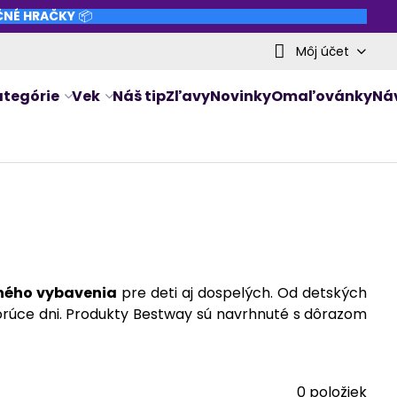
NČNÉ HRAČKY
📦
Môj účet
ategórie
Vek
Náš tip
Zľavy
Novinky
Omaľovánky
Ná
tného vybavenia
pre deti aj dospelých. Od detských
orúce dni. Produkty Bestway sú navrhnuté s dôrazom
0
položiek