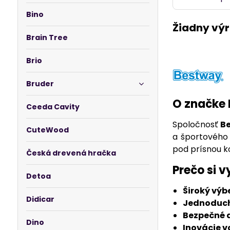
Bino
Brain Tree
Brio
Bruder
O značke
Ceeda Cavity
Spoločnosť
B
CuteWood
a športového 
pod prísnou ko
Česká drevená hračka
Prečo si 
Detoa
Široký výb
Didicar
Jednoduch
Bezpečné 
Dino
Inovácie v