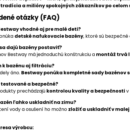
tradícia a milióny spokojných zákazníkov po celom 
dené otázky (FAQ)
 Bestway vhodné aj pre malé deti?
ponúka
detské nafukovacie bazény
, ktoré sú bezpečné
 sa dajú bazény postaviť?
nov Bestway má jednoduchú konštrukciu a
montáž trvá 
 k bazénu aj filtráciu?
dely áno.
Bestway ponúka kompletné sady bazénov s 
y testované a bezpečné?
rodukty prechádzajú
kontrolou kvality a bezpečnosti
v
bazén ľahko uskladniť na zimu?
tení vody a osušení ho možno
zložiť a uskladniť v male
resa výrobcu: