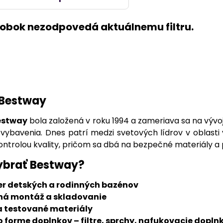
 Bestway
estway
bola založená v roku 1994 a zameriava sa na vývo
vybavenia. Dnes patrí medzi svetových lídrov v oblast
ntrolou kvality, pričom sa dbá na bezpečné materiály a p
vybrať Bestway?
er detských a rodinných bazénov
á montáž a skladovanie
a testované materiály
o forme doplnkov – filtre, sprchy, nafukovacie dopln