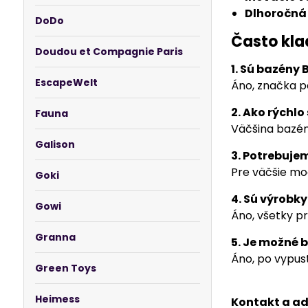
Dlhoročná 
DoDo
Často kla
Doudou et Compagnie Paris
1. Sú bazény
EscapeWelt
Áno, značka 
2. Ako rýchlo
Fauna
Väčšina bazé
Galison
3. Potrebujem
Pre väčšie mo
Goki
4. Sú výrobk
Gowi
Áno, všetky p
Granna
5. Je možné 
Áno, po vypus
Green Toys
Heimess
Kontakt a ad