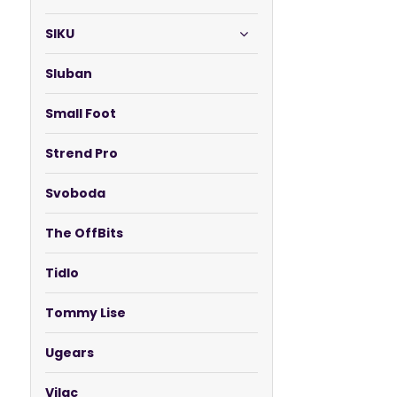
SIKU
Sluban
Small Foot
Strend Pro
Svoboda
The OffBits
Tidlo
Tommy Lise
Ugears
Vilac