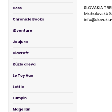
SLOVAKIA TREN
Hess
Michalovská 8
Chronicle Books
info@slovakia
iDventure
Jeujura
Kidkraft
Kúzlo dreva
Le Toy Van
Lottie
Lumpin
Magellan