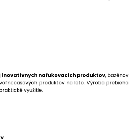
j
inovatívnych nafukovacích produktov
, bazénov
i voľnočasových produktov na leto. Výroba prebieha
raktické využitie.
ky