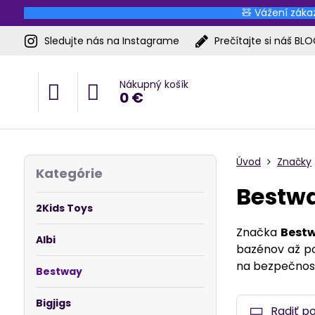
🧸 Vážení zákaz
Sledujte nás na Instagrame
Prečítajte si náš BL
Nákupný košík
0 €
Úvod
Značky
Kategórie
Bestwa
2Kids Toys
Značka
Best
Albi
bazénov až po
na bezpečnosť,
Bestway
Bigjigs
Radiť p