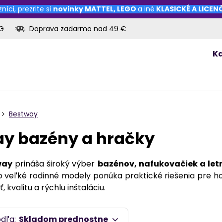
níci, prezrite si
novinky
MATTEL
,
LEGO
a iné
KLASICKÉ A LICE
OG
Doprava zadarmo nad 49 €
K
Bestway
y bazény a hračky
way
prináša široký výber
bazénov, nafukovačiek a le
 veľké rodinné modely ponúka praktické riešenia pre h
 kvalitu a rýchlu inštaláciu.
odľa:
Skladom prednostne