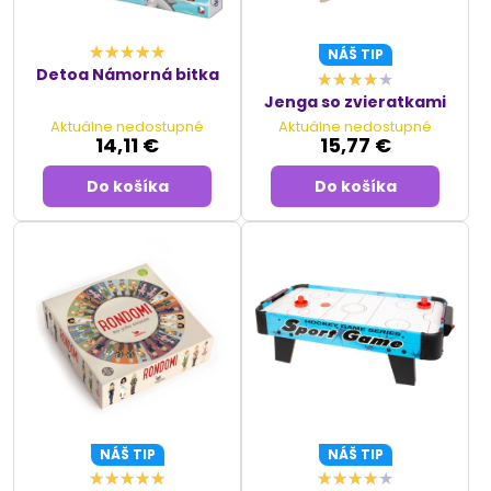
NÁŠ TIP
Detoa Námorná bitka
Jenga so zvieratkami
Aktuálne nedostupné
Aktuálne nedostupné
14,11 €
15,77 €
Do košíka
Do košíka
NÁŠ TIP
NÁŠ TIP