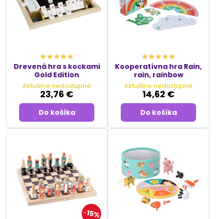
Drevená hra s kockami
Kooperatívna hra Rain,
Gold Edition
rain, rainbow
Aktuálne nedostupné
Aktuálne nedostupné
23,76 €
14,62 €
Do košíka
Do košíka
15%