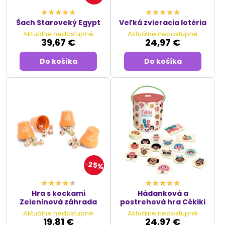
Šach Staroveký Egypt
Veľká zvieracia lotéria
Aktuálne nedostupné
Aktuálne nedostupné
39,67 €
24,97 €
Do košíka
Do košíka
25%
Hra s kockami
Hádanková a
Zeleninová záhrada
postrehová hra Cékiki
Aktuálne nedostupné
Aktuálne nedostupné
19,81 €
24,97 €