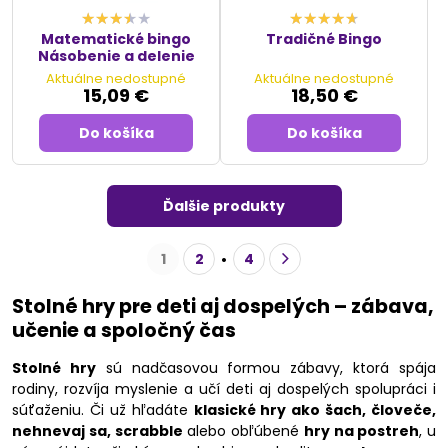
Matematické bingo
Tradičné Bingo
Násobenie a delenie
Aktuálne nedostupné
Aktuálne nedostupné
15,09 €
18,50 €
Do košíka
Do košíka
Ďalšie produkty
1
2
4
Stolné hry pre deti aj dospelých – zábava,
učenie a spoločný čas
Stolné hry
sú nadčasovou formou zábavy, ktorá spája
rodiny, rozvíja myslenie a učí deti aj dospelých spolupráci i
súťaženiu. Či už hľadáte
klasické hry ako šach, človeče,
nehnevaj sa, scrabble
alebo obľúbené
hry na postreh
, u