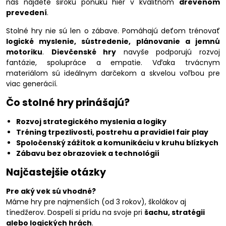
nás nájdete širokú ponuku hier v kvalitnom
drevenom
prevedení
.
Stolné hry nie sú len o zábave. Pomáhajú deťom trénovať
logické myslenie, sústredenie, plánovanie a jemnú
motoriku
.
Dievčenské hry
navyše podporujú rozvoj
fantázie, spolupráce a empatie. Vďaka trvácnym
materiálom sú ideálnym darčekom a skvelou voľbou pre
viac generácií.
Čo stolné hry prinášajú?
Rozvoj strategického myslenia a logiky
Tréning trpezlivosti, postrehu a pravidiel fair play
Spoločenský zážitok a komunikáciu v kruhu blízkych
Zábavu bez obrazoviek a technológií
Najčastejšie otázky
Pre aký vek sú vhodné?
Máme hry pre najmenších (od 3 rokov), školákov aj
tínedžerov. Dospelí si prídu na svoje pri
šachu, stratégii
alebo logických hrách
.