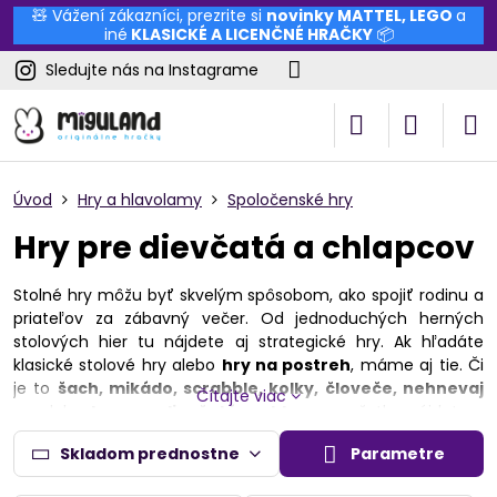
🧸 Vážení zákazníci, prezrite si
novinky
MATTEL
,
LEGO
a
iné
KLASICKÉ A LICENČNÉ HRAČKY
📦
Sledujte nás na Instagrame
Úvod
Hry a hlavolamy
Spoločenské hry
Hry pre dievčatá a chlapcov
Stolné hry môžu byť skvelým spôsobom, ako spojiť rodinu a
priateľov za zábavný večer. Od jednoduchých herných
stolových hier tu nájdete aj strategické hry. Ak hľadáte
klasické stolové hry alebo
hry na postreh
, máme aj tie. Či
je to
šach, mikádo, scrabble, kolky, človeče, nehnevaj
Čítajte viac
sa
alebo
hry pre dievčatá a chlapcov
, všetko nájdete v
trvácnom drevenom prevedení. Deti sa tak pri našich hrách
Skladom prednostne
Parametre
učia pripravovať stratégie a plánovacie zručnosti.