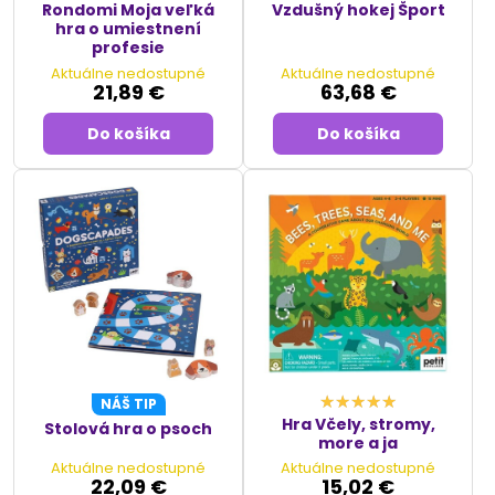
Rondomi Moja veľká
Vzdušný hokej Šport
hra o umiestnení
profesie
Aktuálne nedostupné
Aktuálne nedostupné
21,89 €
63,68 €
Do košíka
Do košíka
NÁŠ TIP
Hra Včely, stromy,
Stolová hra o psoch
more a ja
Aktuálne nedostupné
Aktuálne nedostupné
22,09 €
15,02 €