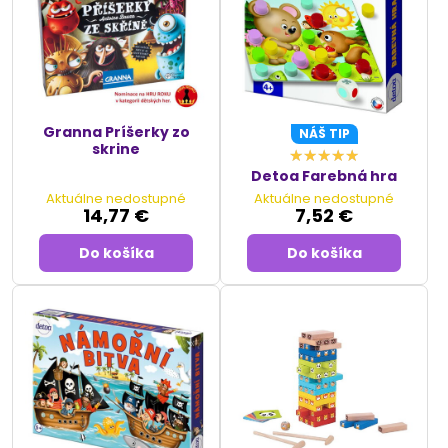
Granna Príšerky zo
NÁŠ TIP
skrine
Detoa Farebná hra
Aktuálne nedostupné
Aktuálne nedostupné
14,77 €
7,52 €
Do košíka
Do košíka