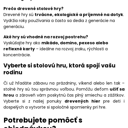
Prečo drevené stolové hry?
Drevené hry sú
trvácne, ekologické a príjemné na dotyk
.
Vydržia roky používania a často sa dedia z generácie na
generáciu.
Aké hry sú vhodné na rozvoj postrehu?
Vyskúšajte hry ako
mikádo, domino, pexeso alebo
reflexné karty
– ideálne na rozvoj zraku, rýchlosti a
koncentrácie.
Vyberte si stolovú hru, ktorá spojí vašu
rodinu
Či už hľadáte zábavu na prázdniny, víkend alebo len tak –
stolné hry sú tou správnou voľbou. Pomôžu deťom
učiť sa
hrou
a zároveň vám poskytnú čas plný smiechu a zážitkov.
Vyberte si z našej ponuky
drevených hier
pre deti i
dospelých a vytvorte si spoločné spomienky pri hre.
Potrebujete pomôcť s