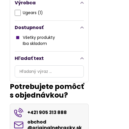
Výrobca
Ugears (1)
Dostupnosť
Všetky produkty
Iba skladom
Hľadať text
Prehľadať
výsledky
filtra
Potrebujete pomôcť
fulltextom
s objednávkou?
+421 905 313 888
obchod​
@originalnehracky​.sk