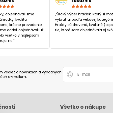
kazník
zákazník
Hodnotenie:
Hodn
5
5
/
/
ky, objednávali sme
„Široký výber hračiek, ktorý si mô
5
5
áhradky, kvalita
vybrať aj podľa vekovej kategórie
ene, krásne prevedenie.
Hračky sú drevené, kvalitné (asp
sme odtiaľ objednávali už
tie, ktoré som objednávala aj skôr
bolo všetko v najlepšom
kujeme."
 vedieť o novinkách a výhodných
ách e-mailom.
čnosti
Všetko o nákupe