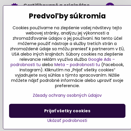
Certifikované a originálne
+421
hračky
Predvoľby súkromia
obch
Takmer 100% spokojných
.sk
zákazníkov
Cookies používame na zlepšenie vašej návštevy tejto
webovej stránky, analýzu jej výkonnosti a
Kont
Pri nákupe nad 49 € doprava
zhromažďovanie údajov o jej používaní. Na tento účel
môžeme použiť nástroje a služby tretích strán a
zadarmo
zhromaždené údaje sa môžu preniesť k partnerom v EÚ,
Sledujte
USA alebo iných krajinách. Súbory cookies na zlepšenie
Návody a tipy
relevancie reklám využíva služba
Google Ads –
podrobnosti tu
alebo
Meta – podrobnosti tu
(Facebook,
Faceboo
Objednávky
Instagram). Kliknutím na „Prijať všetky cookies“
Blog
vyjadrujete svoj súhlas s týmto spracovaním. Nižšie
môžete nájsť podrobné informácie alebo upraviť svoje
Stav objednávky
preferencie.
Zásady ochrany osobných údajov
Prijať všetky cookies
©
2026
Copyri
Ukázať podrobnosti