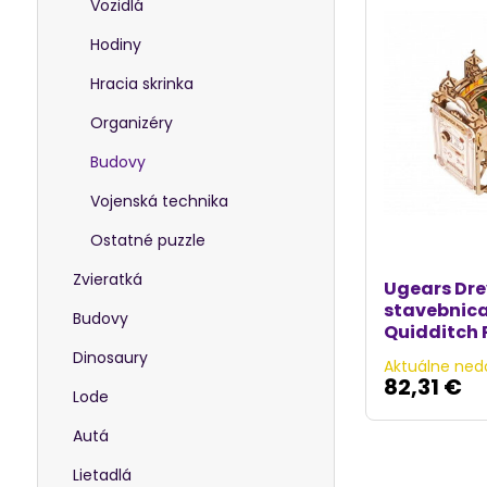
Vozidlá
Hodiny
Hracia skrinka
Organizéry
Budovy
Vojenská technika
Ostatné puzzle
Zvieratká
Ugears Dr
stavebnica
Budovy
Quidditch 
Dinosaury
Aktuálne ned
82,31 €
Lode
Autá
Lietadlá