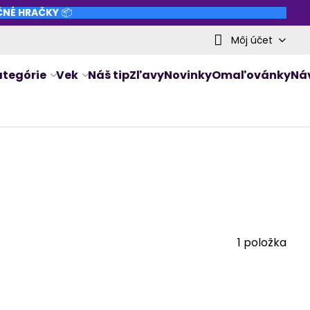
NČNÉ HRAČKY
📦
Môj účet
ategórie
Vek
Náš tip
Zľavy
Novinky
Omaľovánky
Ná
1
položka