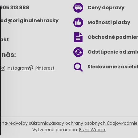
 905 313 888
Ceny dopravy
od​@originalnehracky​
Možnosti platby
Obchodné podmie
akt
Odstúpenie od zml
 nás:
Sledovanie zásielo
k
Instagram
Pinterest
ght
Predvoľby súkromia
Zásady ochrany osobných údajov
Podmie
Vytvorené pomocou:
BiznisWeb.sk