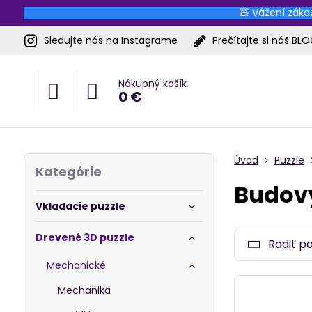
🧸 Vážení zákaz
Sledujte nás na Instagrame
Prečítajte si náš BL
Nákupný košík
0 €
Úvod
Puzzle
Kategórie
Budov
Vkladacie puzzle
Drevené 3D puzzle
Radiť p
Mechanické
Mechanika