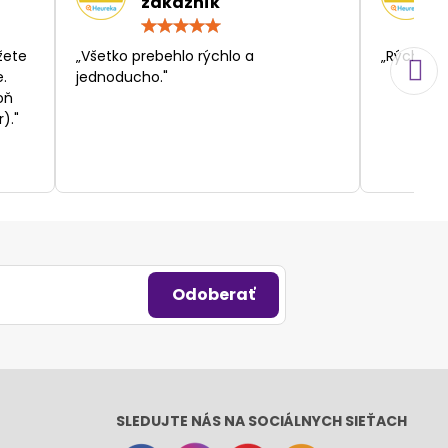
zákazník
otenie:
Hodnotenie:
5
/
žete
„Všetko prebehlo rýchlo a
„Rýchlosť
5
.
jednoducho."
oň
)."
Odoberať
SLEDUJTE NÁS NA SOCIÁLNYCH SIEŤACH