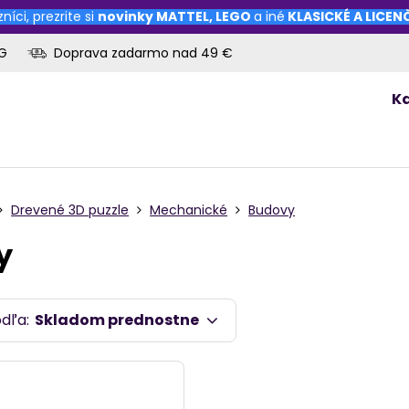
níci, prezrite si
novinky
MATTEL
,
LEGO
a iné
KLASICKÉ A LICE
OG
Doprava zadarmo nad 49 €
K
Drevené 3D puzzle
Mechanické
Budovy
y
odľa:
Skladom prednostne