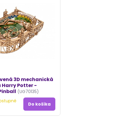
evená 3D mechanická
 Harry Potter -
Pinball
(UG70135)
ostupné
Do košíka