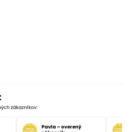
:
ených zákazníkov:
Pavla – overený