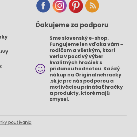
Ďakujeme za podporu
nky
Sme slovenský e-shop​.
Fungujeme len vďaka vám –
rodičom a všetkým, ktorí
uvy
veria v poctivý výber
kvalitných hračiek s
k
pridanou hodnotou​. Každý
nákup na Originalnehracky​
.sk je pre nás podporou a
motiváciou prinášať hračky
a produkty, ktoré majú
zmysel​.
nky používania