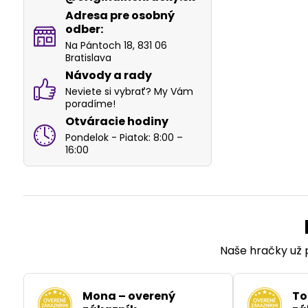
Adresa pre osobný
odber:
Na Pántoch 18, 831 06
Bratislava
Návody a rady
Neviete si vybrať? My Vám
poradíme!
Otváracie hodiny
Pondelok - Piatok: 8:00 –
16:00
Naše hračky už p
Mona – overený
To