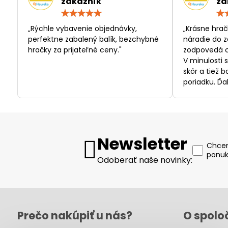
zákazník
zá
Hodnotenie:
5
/
„Rýchle vybavenie objednávky,
„Krásne hrač
5
perfektne zabalený balík, bezchybné
náradie do z
hračky za prijateľné ceny."
zodpovedá c
V minulosti 
skôr a tiež 
poriadku. Ďa
Newsletter
Chcem
ponuk
Odoberať naše novinky:
Prečo nakúpiť u nás?
O spolo