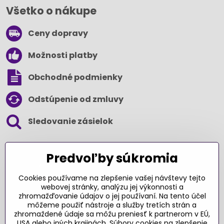
Všetko o nákupe
Ceny dopravy
Možnosti platby
Obchodné podmienky
Odstúpenie od zmluvy
Sledovanie zásielok
SLEDUJTE NÁS NA SOCIÁLNYCH SIEŤACH
Predvoľby súkromia
Cookies používame na zlepšenie vašej návštevy tejto
webovej stránky, analýzu jej výkonnosti a
zhromažďovanie údajov o jej používaní. Na tento účel
Ďakujeme za podporu
môžeme použiť nástroje a služby tretích strán a
zhromaždené údaje sa môžu preniesť k partnerom v EÚ,
Sme slovenský e-shop​. Fungujeme len
USA alebo iných krajinách. Súbory cookies na zlepšenie