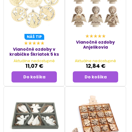
aby ste priniesli do svojho domova kúzlo a teplo tradičných
Vianoc. S našimi ozdobami sa vaša
vianočná výzdoba
stane skutočne výnimočnou a nezabudnuteľnou. Či už
hľadáte elegantné biele ozdoby na stromček, alebo bohaté
a zložité
vianočné betlehemy
, naše produkty vám
umožnia vytvoriť krásne a osobité Vianoce.
NÁŠ TIP
Vianočné ozdoby
Anjelikovia
Vianočné ozdoby v
krabičke Škriatok 5 ks
Aktuálne nedostupné
Aktuálne nedostupné
11,07 €
12,84 €
Do košíka
Do košíka