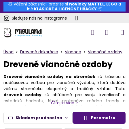
🧸 Vážení zákazníci, prezrite si
novinky
MATTEL
,
LEGO
a
iné
KLASICKÉ A LICENČNÉ HRAČKY
📦
Sledujte nás na Instagrame
Úvod
Drevené dekorácie
Vianoce
Vianočné ozdoby
Drevené vianočné ozdoby
Drevené vianočné ozdoby na stromček
sú krásnou a
nadčasovou voľbou pre vianočnú výzdobu, ktorá dodáva
vášmu stromčeku elegantný a tradičný vzhľad. Tieto
drevené ozdoby
sú obľúbené pre svoju trvanlivosť a
estetickú hodnotu, ktorá prekonáva módne trendy a
Čítajte viac
zostáva krásna po mnoho rokov. Každá vianočná ozdoba na
stromček z našej ponuky je vyrobená z kvalitného dreva a
Skladom prednostne
Parametre
často ručne zdobená či vyrezávaná, čo jej dodáva
unikátnosť a charakter. Vytvorte sviatočnú atmosféru s