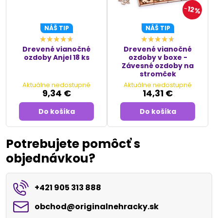
12%
NÁŠ TIP
NÁŠ TIP
Drevené vianočné
Drevené vianočné
ozdoby Anjel 18 ks
ozdoby v boxe -
Závesné ozdoby na
stromček
Aktuálne nedostupné
Aktuálne nedostupné
9,34 €
14,31 €
Do košíka
Do košíka
Potrebujete pomôcť s
objednávkou?
+421 905 313 888
obchod​@originalnehracky​.sk