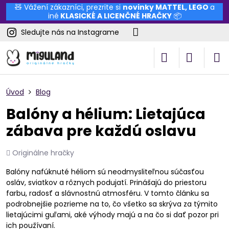
🧸 Vážení zákazníci, prezrite si
novinky
MATTEL
,
LEGO
a
iné
KLASICKÉ A LICENČNÉ HRAČKY
📦
Sledujte nás na Instagrame
Úvod
Blog
Balóny a hélium: Lietajúca
zábava pre každú oslavu
Pridal
Originálne hračky
Balóny nafúknuté héliom sú neodmysliteľnou súčasťou
osláv, sviatkov a rôznych podujatí. Prinášajú do priestoru
farbu, radosť a slávnostnú atmosféru. V tomto článku sa
podrobnejšie pozrieme na to, čo všetko sa skrýva za týmito
lietajúcimi guľami, aké výhody majú a na čo si dať pozor pri
ich používaní.