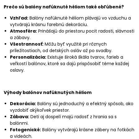
Prečo sú balóny nafúknuté héliom také obľúbené?
Vzhľad:
Balóny nafúknuté héliom plávajú vo vzduchu a
vytvárajú krásnu farebnú dekoráciu.
Atmosféra:
Prinášajú do priestoru pocit radosti, slávnosti
a zábavy.
Všestrannosť:
Môžu byť využité pri rôznych
príležitostiach, od detských osláv až po svadby.
Personalizácia:
Existuje široká škála tvarov, farieb a
veľkostí balónov, ktoré sa dajú prispôsobiť téme každej
oslavy.
Výhody balónov nafúknutých héliom
Dekorácia:
Balóny sú jednoduchý a efektný spôsob, ako
vyzdobiť akýkoľvek priestor.
Zábava:
Deti aj dospelí majú radosť z hrania sa s
balónmi.
Fotogenické:
Balóny vytvárajú krásne zábery na fotkách
a videách.