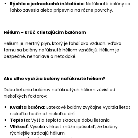
Rýchla a jednoduchá inštalácia:
Nafúknuté balóny sa
ľahko zavesia alebo pripevnia na rôzne povrchy.
Hélium – kľúč k lietajúcim balónom
Hélium je inertný plyn, ktorý je ľahší ako vzduch. Vďaka
tomu sa balóny nafúknuté héliom vznášajú. Hélium je
bezpečné, nehorľavé a netoxické.
Ako dlho vydržia balóny nafúknuté héliom?
Doba lietania balónov nafúknutých héliom závisí od
niekoľkých faktorov:
Kvalita balóna:
Latexové balóny zvyčajne vydržia lietať
niekoľko hodín až niekoľko dní.
Teplota:
Vyššia teplota skracuje dobu lietania.
Vlhkosť:
Vysoká vlhkosť môže spôsobiť, že balóny
rýchlejšie strácajú hélium.