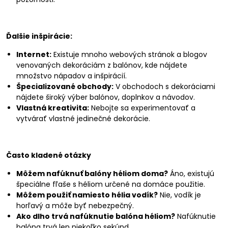
Ďalšie inšpirácie:
Internet:
Existuje mnoho webových stránok a blogov
venovaných dekoráciám z balónov, kde nájdete
množstvo nápadov a inšpirácií.
Špecializované obchody:
V obchodoch s dekoráciami
nájdete široký výber balónov, doplnkov a návodov.
Vlastná kreativita:
Nebojte sa experimentovať a
vytvárať vlastné jedinečné dekorácie.
Často kladené otázky
Môžem nafúknuť balóny héliom doma?
Áno, existujú
špeciálne fľaše s héliom určené na domáce použitie.
Môžem použiť namiesto hélia vodík?
Nie, vodík je
horľavý a môže byť nebezpečný.
Ako dlho trvá nafúknutie balóna héliom?
Nafúknutie
balóna trvá len niekoľko sekúnd.