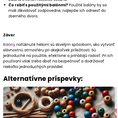
Čo robiť s použitými balónmi?
Použité balóny by sa
mali zlikvidovať zodpovedne, najlepšie ich odniesť do
zberného dvora.
Záver
Balóny
nafúknuté héliom sú skvelým spôsobom, ako vytvoriť
slávnostnú atmosféru pri akejkoľvek príležitosti. Sú
jednoduché na použitie, efektívne a prinášajú radosť. Pri ich
používaní však treba dbať na bezpečnosť a dodržiavať
niekoľko jednoduchých pravidiel.
Alternatívne príspevky: