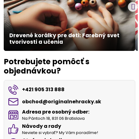
Drevené korálky pre deti: Farebný svet
tvorivosti a učenia
Potrebujete pomôcť s
objednávkou?
+421 905 313 888
obchod​@originalnehracky​.sk
Adresa pre osobný odber:
Na Pántoch 18, 831 06 Bratislava
Návody a rady
Neviete si vybrať? My Vám poradíme!