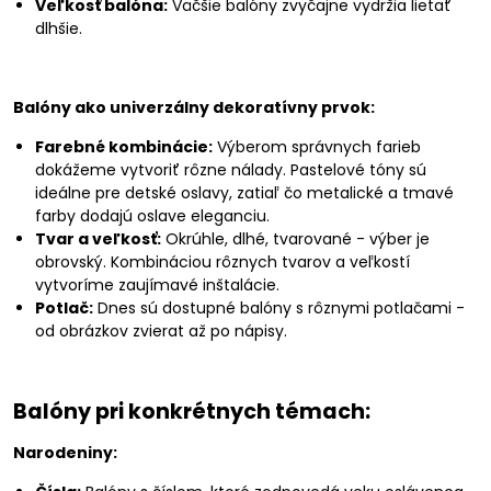
Veľkosť balóna:
Väčšie balóny zvyčajne vydržia lietať
dlhšie.
Balóny ako univerzálny dekoratívny prvok:
Farebné kombinácie:
Výberom správnych farieb
dokážeme vytvoriť rôzne nálady. Pastelové tóny sú
ideálne pre detské oslavy, zatiaľ čo metalické a tmavé
farby dodajú oslave eleganciu.
Tvar a veľkosť:
Okrúhle, dlhé, tvarované - výber je
obrovský. Kombináciou rôznych tvarov a veľkostí
vytvoríme zaujímavé inštalácie.
Potlač:
Dnes sú dostupné balóny s rôznymi potlačami -
od obrázkov zvierat až po nápisy.
Balóny pri konkrétnych témach:
Narodeniny: