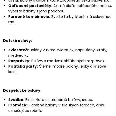
Čísla:
Balóny s číslom, ktoré zodpovedá veku oslávenca.
Obľúbené postavičky:
Ak má dieťa obľúbeného hrdinu,
vyberte balóny s jeho podobou.
Farebné kombinácie:
Zvoľte farby, ktoré má oslávenec
rád.
Detské oslavy:
Zvieratká:
Balóny v tvare zvieratiek, napr. slony, žirafy,
medvedíky.
Rozprávky:
Balóny s motívmi obľúbených rozprávok.
Pirátska párty:
Čierne, modré balóny, lebky a krížové
kosti.
Dospelácke oslavy:
Svadba:
Biele, zlaté a strieborné balóny, srdce.
Promócia:
Farebné balóny v školských farbách, čísla
označujúce ročník.