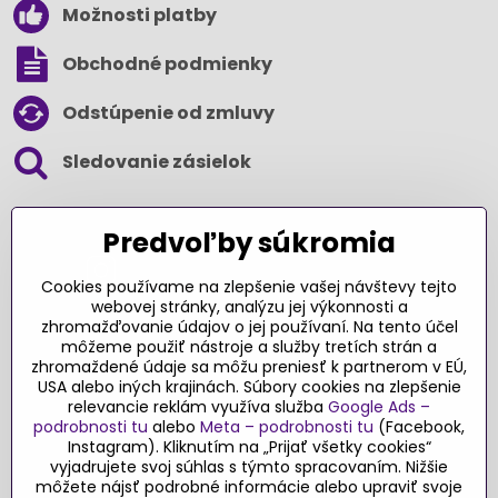
Možnosti platby
Obchodné podmienky
Odstúpenie od zmluvy
Sledovanie zásielok
SLEDUJTE NÁS NA SOCIÁLNYCH SIEŤACH
Predvoľby súkromia
Cookies používame na zlepšenie vašej návštevy tejto
webovej stránky, analýzu jej výkonnosti a
zhromažďovanie údajov o jej používaní. Na tento účel
Ďakujeme za podporu
môžeme použiť nástroje a služby tretích strán a
zhromaždené údaje sa môžu preniesť k partnerom v EÚ,
Sme slovenský e-shop​. Fungujeme len
USA alebo iných krajinách. Súbory cookies na zlepšenie
vďaka vám – rodičom a všetkým, ktorí veria
relevancie reklám využíva služba
Google Ads –
v poctivý výber kvalitných hračiek s
podrobnosti tu
alebo
Meta – podrobnosti tu
(Facebook,
pridanou hodnotou​. Každý nákup na
Instagram). Kliknutím na „Prijať všetky cookies“
vyjadrujete svoj súhlas s týmto spracovaním. Nižšie
Originalnehracky​.sk je pre nás podporou a
môžete nájsť podrobné informácie alebo upraviť svoje
motiváciou prinášať hračky a produkty,