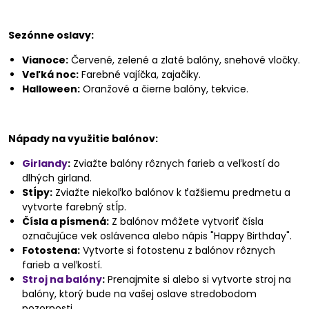
Sezónne oslavy:
Vianoce:
Červené, zelené a zlaté balóny, snehové vločky.
Veľká noc:
Farebné vajíčka, zajačiky.
Halloween:
Oranžové a čierne balóny, tekvice.
Nápady na využitie balónov:
Girlandy
:
Zviažte balóny rôznych farieb a veľkostí do
dlhých girland.
Stĺpy:
Zviažte niekoľko balónov k ťažšiemu predmetu a
vytvorte farebný stĺp.
Čísla a písmená:
Z balónov môžete vytvoriť čísla
označujúce vek oslávenca alebo nápis "Happy Birthday".
Fotostena:
Vytvorte si fotostenu z balónov rôznych
farieb a veľkostí.
Stroj na balóny
:
Prenajmite si alebo si vytvorte stroj na
balóny, ktorý bude na vašej oslave stredobodom
pozornosti.