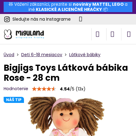
🧸 Vážení zákazníci, prezrite si
novinky
MATTEL
,
LEGO
a
iné
KLASICKÉ A LICENČNÉ HRAČKY
📦
Sledujte nás na Instagrame
Úvod
Deti 6-18 mesiacov
Látkové bábiky
Bigjigs Toys Látková bábika
Rose - 28 cm
Hodnotenie
4.54
/
5
(
13
x)
NÁŠ TIP