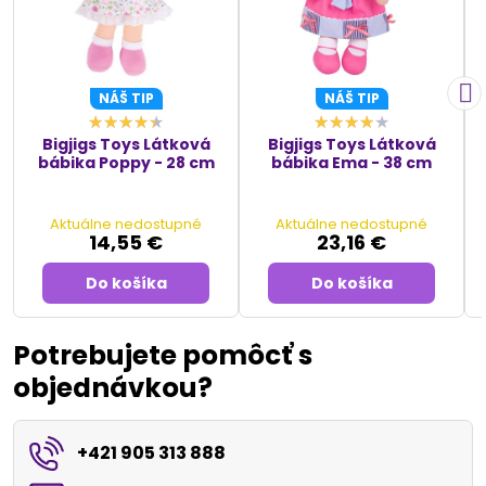
NÁŠ TIP
NÁŠ TIP
Bigjigs Toys Látková
Bigjigs Toys Látková
bábika Poppy - 28 cm
bábika Ema - 38 cm
Aktuálne nedostupné
Aktuálne nedostupné
14,55 €
23,16 €
Do košíka
Do košíka
Potrebujete pomôcť s
objednávkou?
+421 905 313 888