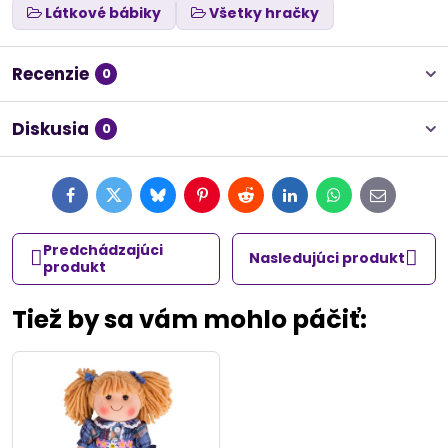
Látkové bábiky
Všetky hračky
Recenzie
0
Diskusia
0
Facebook
Twitter
Bluesky
Pinterest
Reddit
LinkedIn
WhatsApp
E-
mail
Predchádzajúci
Nasledujúci produkt
produkt
Tiež by sa vám mohlo páčiť: