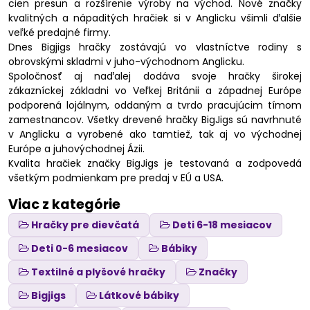
cien presun a rozšírenie výroby na východ. Nové značky
kvalitných a nápaditých hračiek si v Anglicku všimli ďalšie
veľké predajné firmy.
Dnes Bigjigs hračky zostávajú vo vlastníctve rodiny s
obrovskými skladmi v juho-východnom Anglicku.
Spoločnosť aj naďalej dodáva svoje hračky širokej
zákazníckej základni vo Veľkej Británii a západnej Európe
podporená lojálnym, oddaným a tvrdo pracujúcim tímom
zamestnancov. Všetky drevené hračky BigJigs sú navrhnuté
v Anglicku a vyrobené ako tamtiež, tak aj vo východnej
Európe a juhovýchodnej Ázii.
Kvalita hračiek značky BigJigs je testovaná a zodpovedá
všetkým podmienkam pre predaj v EÚ a USA.
Viac z kategórie
Hračky pre dievčatá
Deti 6-18 mesiacov
Deti 0-6 mesiacov
Bábiky
Textilné a plyšové hračky
Značky
Bigjigs
Látkové bábiky