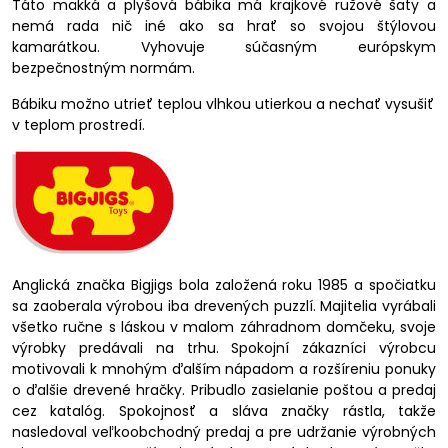
Táto mäkká a plyšová bábika má krajkové ružové šaty a
nemá rada nič iné ako sa hrať so svojou štýlovou
kamarátkou. Vyhovuje súčasným európskym
bezpečnostným normám.
Bábiku možno utrieť teplou vlhkou utierkou a nechať vysušiť
v teplom prostredí.
Anglická značka Bigjigs bola založená roku 1985 a spočiatku
sa zaoberala výrobou iba drevených puzzlí. Majitelia vyrábali
všetko ručne s láskou v malom záhradnom domčeku, svoje
výrobky predávali na trhu. Spokojní zákazníci výrobcu
motivovali k mnohým ďalším nápadom a rozšíreniu ponuky
o ďalšie drevené hračky. Pribudlo zasielanie poštou a predaj
cez katalóg. Spokojnosť a sláva značky rástla, takže
nasledoval veľkoobchodný predaj a pre udržanie výrobných