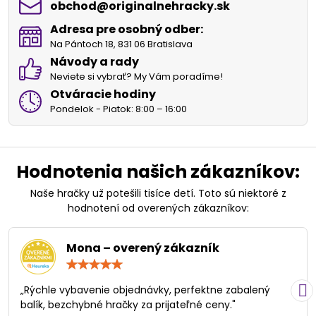
obchod​@originalnehracky​.sk
Adresa pre osobný odber:
Na Pántoch 18, 831 06 Bratislava
Návody a rady
Neviete si vybrať? My Vám poradíme!
Otváracie hodiny
Pondelok - Piatok: 8:00 – 16:00
Hodnotenia našich zákazníkov:
Naše hračky už potešili tisíce detí. Toto sú niektoré z
hodnotení od overených zákazníkov:
Mona – overený zákazník
Hodnotenie:
5
/
„Rýchle vybavenie objednávky, perfektne zabalený
5
balík, bezchybné hračky za prijateľné ceny."