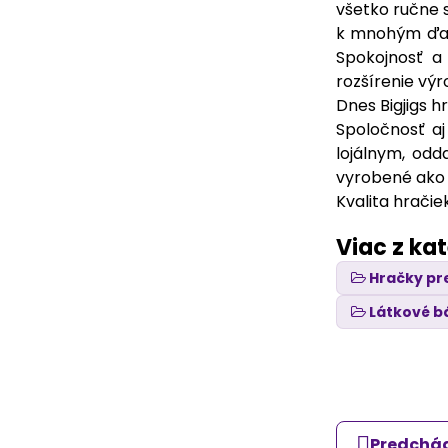
všetko ručne 
k mnohým ďalš
Spokojnosť a
rozšírenie výr
Dnes Bigjigs 
Spoločnosť aj
lojálnym, od
vyrobené ako t
Kvalita hrači
Viac z ka
Hračky pr
Látkové b
Predchád