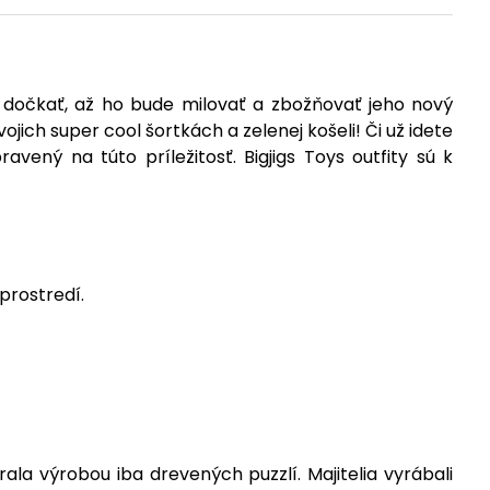
očkať, až ho bude milovať a zbožňovať jeho nový
ojich super cool šortkách a zelenej košeli! Či už idete
ený na túto príležitosť. Bigjigs Toys outfity sú k
prostredí.
ala výrobou iba drevených puzzlí. Majitelia vyrábali