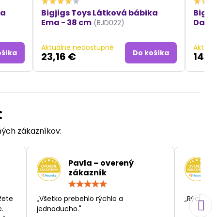
ka
Bigjigs Toys Látková bábika
Bigji
Ema - 38 cm
Daisy
(BJD022)
Aktuálne nedostupné
Aktuál
ošíka
Do košíka
23,16 €
14,5
:
ených zákazníkov:
Pavla – overený
zákazník
otenie:
Hodnotenie:
5
/
žete
„Všetko prebehlo rýchlo a
„Rýchlosť
5
.
jednoducho."