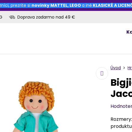
níci, prezrite si
novinky
MATTEL
,
LEGO
a iné
KLASICKÉ A LICE
OG
Doprava zadarmo nad 49 €
K
Úvod
Hr
Bigj
Jaco
Hodnote
Rozmery: 
produktu