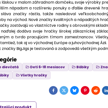
s láskou v malom záhradnom domčeku, svoje výrobky predá
ím nápadom a rozšíreniu ponuky o ďalšie drevené hračky
 sláva značky rástla, takže nasledoval veľkoobchodn
oby na východ. Nové značky kvalitných a nápaditých hračie
hračky zostávajú vo vlastníctve rodiny s obrovskými skla
 naďalej dodáva svoje hračky širokej zákazníckej zákla
daným a tvrdo pracujúcim tímom zamestnancov. Všetky 
amtiež, tak aj vo východnej Európe a juhovýchodnej Ázii.
ek značky BigJigs je testovaná a zodpovedá všetkým podm
tegórie
e dievčatá
Deti 6-18 mesiacov
Bábiky
Zna
ábiky
Všetky hračky
Facebook
Twitter
Bluesky
Pinterest
Reddit
L
zajúci produkt