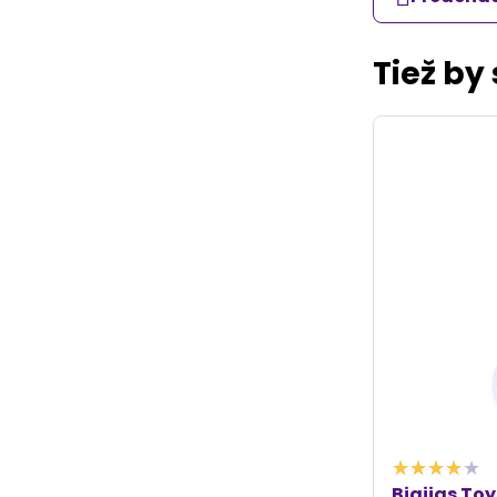
Tiež by
Bigjigs To