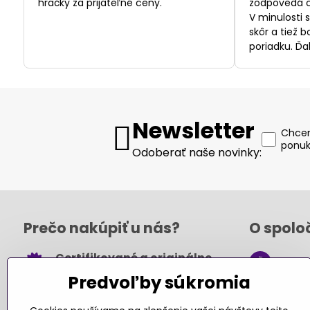
hračky za prijateľné ceny."
zodpovedá c
V minulosti 
skôr a tiež 
poriadku. Ďa
Newsletter
Chcem
ponuk
Odoberať naše novinky:
Prečo nakúpiť u nás?
O spolo
Certifikované a originálne
+421
hračky
Predvoľby súkromia
obch
Takmer 100% spokojných
.sk