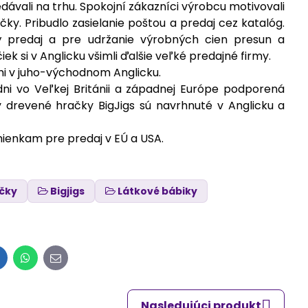
vali na trhu. Spokojní zákazníci výrobcu motivovali
. Pribudlo zasielanie poštou a predaj cez katalóg.
ý predaj a pre udržanie výrobných cien presun a
k si v Anglicku všimli ďalšie veľké predajné firmy.
dmi v juho-východnom Anglicku.
dni vo Veľkej Británii a západnej Európe podporená
drevené hračky BigJigs sú navrhnuté v Anglicku a
ienkam pre predaj v EÚ a USA.
čky
Bigjigs
Látkové bábiky
inkedIn
WhatsApp
E-
mail
Nasledujúci produkt