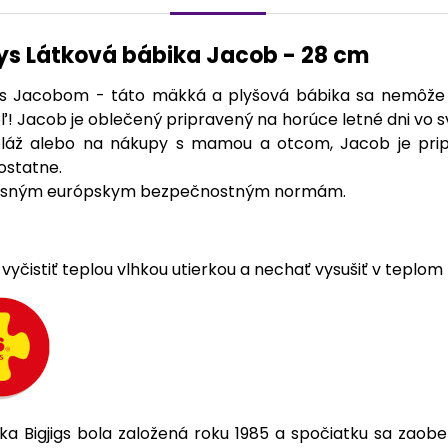
oys Látková bábika Jacob - 28 cm
s Jacobom - táto mäkká a plyšová bábika sa nemôže d
eľ! Jacob je oblečený pripravený na horúce letné dni vo sv
láž alebo na nákupy s mamou a otcom, Jacob je priprav
ostatne.
časným európskym bezpečnostným normám.
a
yčistiť teplou vlhkou utierkou a nechať vysušiť v teplom 
ka Bigjigs bola založená roku 1985 a spočiatku sa zaober