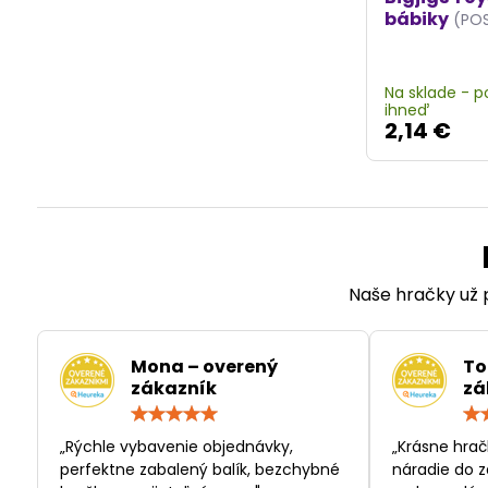
bábiky
(PO
Na sklade - 
ihneď
2,14 €
Naše hračky už p
Mona – overený
To
zákazník
zá
Hodnotenie:
5
/
„Rýchle vybavenie objednávky,
„Krásne hrač
5
perfektne zabalený balík, bezchybné
náradie do z