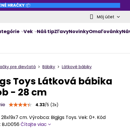
NČNÉ HRAČKY
📦
Môj účet
ategórie
Vek
Náš tip
Zľavy
Novinky
Omaľovánky
Ná
ačky pre dievčatá
Bábiky
Látkové bábiky
igs Toys Látková bábika
b - 28 cm
nie
4.33
/
5
(
3
x)
28x19x7 cm. Výrobca: Bigjigs Toys. Vek: 0+. Kód
: BJD056
Čítajte viac