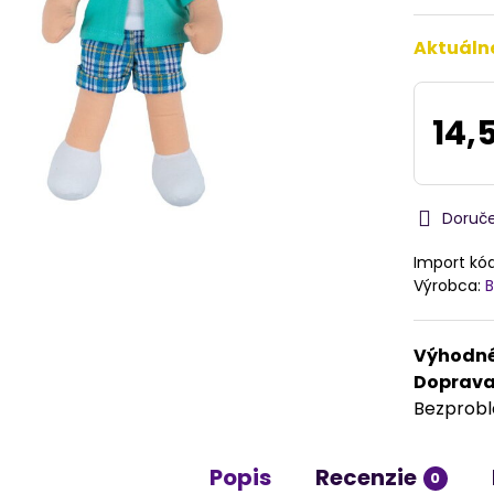
Aktuáln
14,
Doruč
Import kó
Výrobca:
B
Výhodné
Doprav
Bezprob
Popis
Recenzie
0