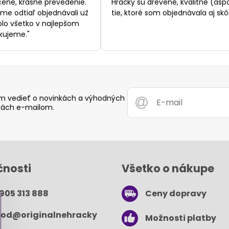
ene, krásne prevedenie.
Hračky sú drevené, kvalitné (asp
sme odtiaľ objednávali už
tie, ktoré som objednávala aj skôr
bolo všetko v najlepšom
kujeme."
 vedieť o novinkách a výhodných
ách e-mailom.
čnosti
Všetko o nákupe
 905 313 888
Ceny dopravy
od​@originalnehracky​
Možnosti platby