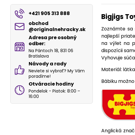
+421 905 313 888
Bigjigs T
obchod​
Zoznámte sa 
@originalnehracky​.sk
najlepší priat
Adresa pre osobný
na výlet na p
odber:
dispozícii sam
Na Pántoch 18, 831 06
Bratislava
Vyhovuje sú
Návody a rady
Materiál: látk
Neviete si vybrať? My Vám
poradíme!
Bábiku možno v
Otváracie hodiny
Pondelok - Piatok: 8:00 –
16:00
Anglická znač