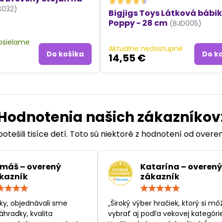
S032)
Bigjigs Toys Látková bábi
Poppy - 28 cm
(BJD005)
posielame
Aktuálne nedostupné
Do košíka
Do k
14,55 €
Hodnotenia našich zákazníkov
otešili tisíce detí. Toto sú niektoré z hodnotení od over
máš – overený
Katarína – overený
kazník
zákazník
Hodnotenie:
Hodn
5
5
/
/
ky, objednávali sme
„Široký výber hračiek, ktorý si mô
5
5
áhradky, kvalita
vybrať aj podľa vekovej kategórie