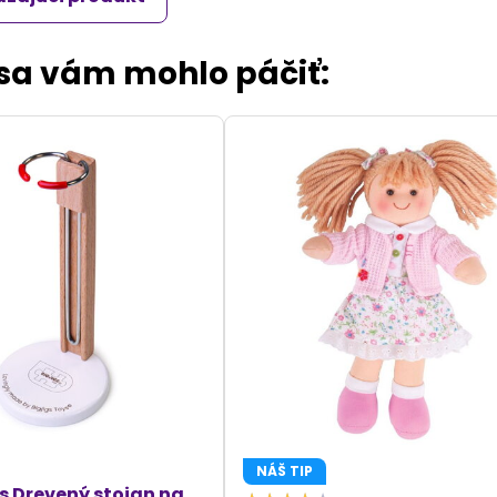
 sa vám mohlo páčiť:
NÁŠ TIP
ys Drevený stojan na