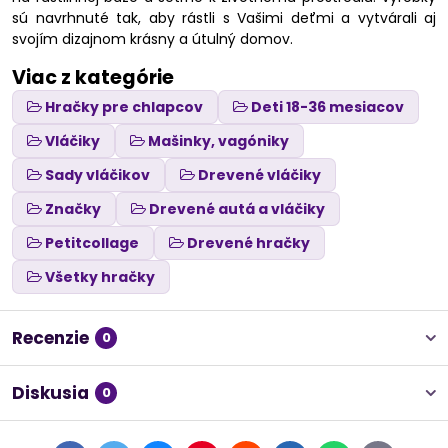
sú navrhnuté tak, aby rástli s Vašimi deťmi a vytvárali aj
svojím dizajnom krásny a útulný domov.
Viac z kategórie
Hračky pre chlapcov
Deti 18-36 mesiacov
Vláčiky
Mašinky, vagóniky
Sady vláčikov
Drevené vláčiky
Značky
Drevené autá a vláčiky
Petitcollage
Drevené hračky
Všetky hračky
Recenzie
0
Diskusia
0