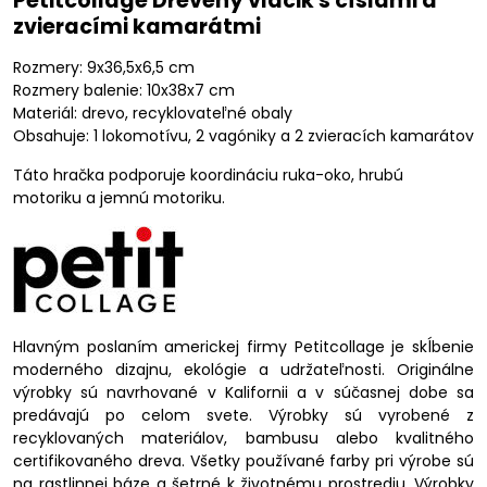
Petitcollage Drevený vláčik s číslami a
zvieracími kamarátmi
Rozmery: 9x36,5x6,5 cm
Rozmery balenie: 10x38x7 cm
Materiál: drevo, recyklovateľné obaly
Obsahuje: 1 lokomotívu, 2 vagóniky a 2 zvieracích kamarátov
Táto hračka podporuje koordináciu ruka-oko, hrubú
motoriku a jemnú motoriku.
Hlavným poslaním americkej firmy Petitcollage je skĺbenie
moderného dizajnu, ekológie a udržateľnosti. Originálne
výrobky sú navrhované v Kalifornii a v súčasnej dobe sa
predávajú po celom svete. Výrobky sú vyrobené z
recyklovaných materiálov, bambusu alebo kvalitného
certifikovaného dreva. Všetky používané farby pri výrobe sú
na rastlinnej báze a šetrné k životnému prostrediu. Výrobky