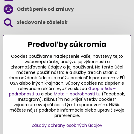
Odstúpenie od zmluvy
Sledovanie zásielok
SLEDUJTE NÁS NA SOCIÁLNYCH SIEŤACH
Predvoľby súkromia
Cookies používame na zlepšenie vašej návštevy tejto
webovej stránky, analýzu jej výkonnosti a
zhromažďovanie údajov o jej používaní. Na tento účel
Ďakujeme za podporu
môžeme použiť nástroje a služby tretích strán a
zhromaždené údaje sa môžu preniesť k partnerom v EÚ,
Sme slovenský e-shop​. Fungujeme len
USA alebo iných krajinách. Súbory cookies na zlepšenie
vďaka vám – rodičom a všetkým, ktorí veria
relevancie reklám využíva služba
Google Ads –
v poctivý výber kvalitných hračiek s
podrobnosti tu
alebo
Meta – podrobnosti tu
(Facebook,
pridanou hodnotou​. Každý nákup na
Instagram). Kliknutím na „Prijať všetky cookies“
Originalnehracky​.sk je pre nás podporou a
vyjadrujete svoj súhlas s týmto spracovaním. Nižšie
môžete nájsť podrobné informácie alebo upraviť svoje
motiváciou prinášať hračky a produkty,
preferencie.
ktoré majú zmysel​.
Zásady ochrany osobných údajov