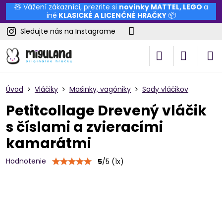
🧸 Vážení zákazníci, prezrite si
novinky
MATTEL
,
LEGO
a
iné
KLASICKÉ A LICENČNÉ HRAČKY
📦
Sledujte nás na Instagrame
Úvod
Vláčiky
Mašinky, vagóniky
Sady vláčikov
Petitcollage Drevený vláčik
s číslami a zvieracími
kamarátmi
Hodnotenie
5
/
5
(
1
x)