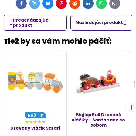
Facebook
Twitter
Bluesky
Pinterest
Reddit
LinkedIn
WhatsApp
E-
mail
Predchádzajúci
Nasledujúci produkt
produkt
Tiež by sa vám mohlo páčiť:
Bigjigs Rail Drevené
NÁŠ TIP
vláčiky - Santa sane so
sobom
Drevený vláčik Safari