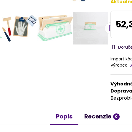
Aktuáln
52,
Doruč
Import kó
Výrobca:
S
Výhodné
Doprav
Bezprob
Popis
Recenzie
0