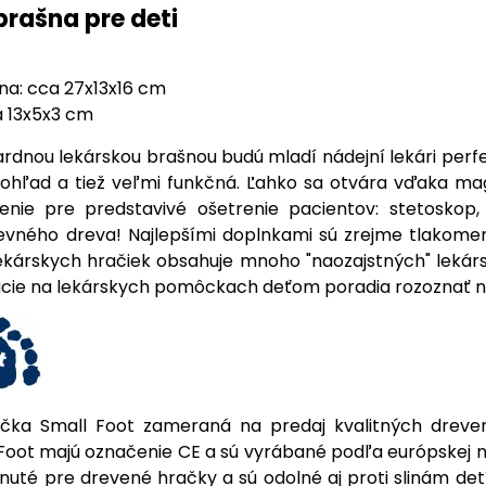
brašna pre deti
na: cca 27x13x16 cm
a 13x5x3 cm
ardnou lekárskou brašnou budú mladí nádejní lekári perf
ohľad a tiež veľmi funkčná. Ľahko sa otvára vďaka mag
enie pre predstavivé ošetrenie pacientov: stetoskop
evného dreva! Najlepšími doplnkami sú zrejme tlakome
lekárskych hračiek obsahuje mnoho "naozajstných" lekársk
rácie na lekárskych pomôckach deťom poradia rozoznať nás
ka Small Foot zameraná na predaj kvalitných dreven
Foot majú označenie CE a sú vyrábané podľa európskej n
nuté pre drevené hračky a sú odolné aj proti slinám detí