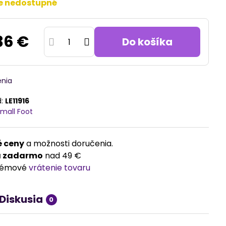
e nedostupné
36 €
Do košíka
enia
d:
LE11916
mall Foot
 ceny
a možnosti doručenia.
a zadarmo
nad 49 €
lémové
vrátenie tovaru
Diskusia
0