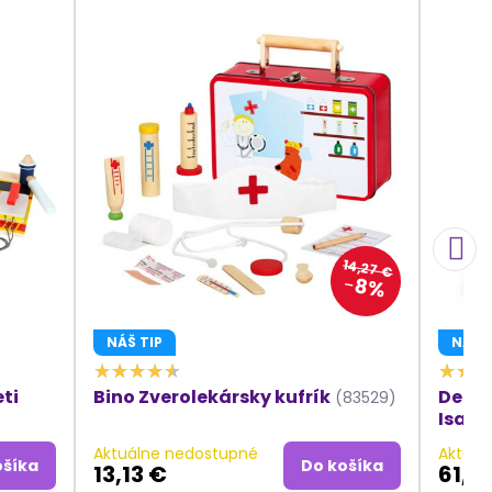
14,27 €
8%
NÁŠ TIP
NÁŠ T
ti
Bino Zverolekársky kufrík
Detsk
(83529)
Isabe
Aktuálne nedostupné
Aktuál
ošíka
Do košíka
13,13 €
61,8