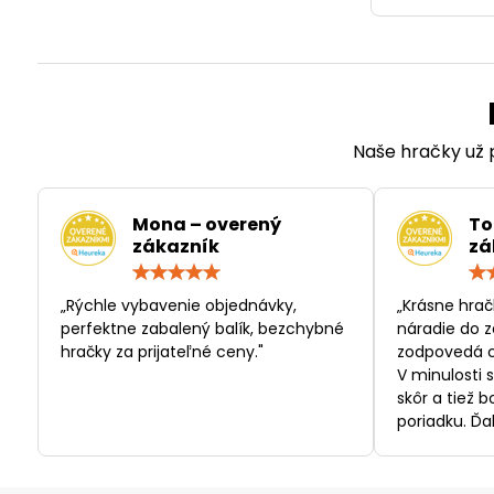
Naše hračky už p
Mona – overený
To
zákazník
zá
Hodnotenie:
5
/
„Rýchle vybavenie objednávky,
„Krásne hrač
5
perfektne zabalený balík, bezchybné
náradie do z
hračky za prijateľné ceny."
zodpovedá c
V minulosti 
skôr a tiež 
poriadku. Ďa