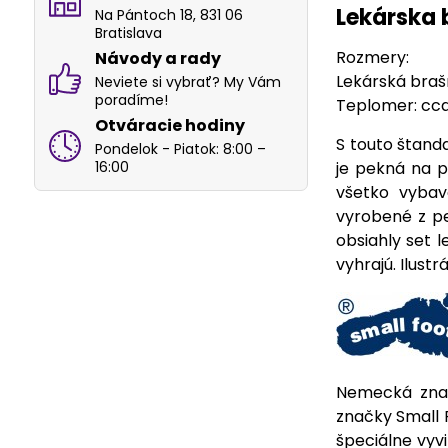
Lekárska 
Na Pántoch 18, 831 06
Bratislava
Rozmery:
Návody a rady
Lekárská braš
Neviete si vybrať? My Vám
poradíme!
Teplomer: cc
Otváracie hodiny
S touto štand
Pondelok - Piatok: 8:00 –
16:00
je pekná na p
všetko vybav
vyrobené z p
obsiahly set 
vyhrajú. Ilust
Nemecká znač
značky Small 
špeciálne vyvi