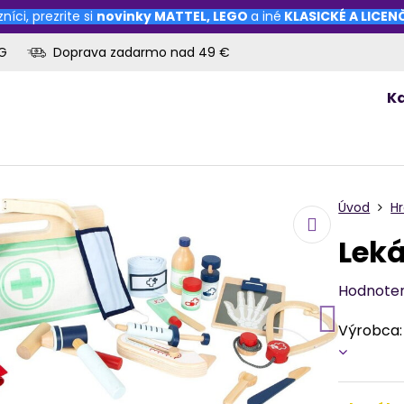
níci, prezrite si
novinky
MATTEL
,
LEGO
a iné
KLASICKÉ A LICE
OG
Doprava zadarmo nad 49 €
K
Úvod
Hr
Leká
Hodnote
Výrobca: 