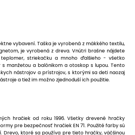
ektne vybavení. Taška je vyrobená z mäkkého textilu,
netom, je vyrobená z dreva. Vnútri brašne nájdete
, teplomer, striekačku a mnoho ďalšieho - všetko
r s manžetou a balónikom a otoskop s lupou. Tento
ych nástrojov a prístrojov, s ktorými sa deti naozaj
troje a tiež im možno zjednoduší ich použitie.
ých hračiek od roku 1996. Všetky drevené hračky
ormy pre bezpečnosť hračiek EN 71. Použité farby sú
. Drevo, ktoré sa používa pre tieto hračky, väčšinou