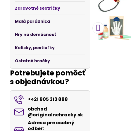
Zdravotné sestričky
Malá parádnica
Hry na domácnosť
Kolísky, postieľky
Ostatné hračky
Potrebujete pomôcť
s objednávkou?
+421 905 313 888
obchod​
@originalnehracky​.sk
Adresa pre osobný
odber: