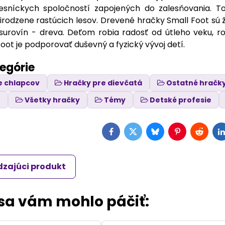
esníckych spoločností zapojených do zalesňovania. 
irodzene rastúcich lesov. Drevené hračky Small Foot sú 
surovín - dreva. Deťom robia radosť od útleho veku, r
oot je podporovať duševný a fyzický vývoj detí.
tegórie
e chlapcov
Hračky pre dievčatá
Ostatné hračk
t
Všetky hračky
Témy
Detské profesie
Facebook
Twitter
Bluesky
Pinterest
Reddit
L
zajúci produkt
 sa vám mohlo páčiť: