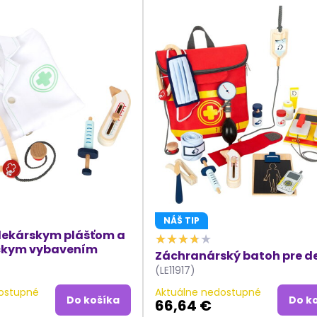
NÁŠ TIP
s lekárskym plášťom a
ckym vybavením
Záchranárský batoh pre de
(LE11917)
ostupné
Aktuálne nedostupné
Do košíka
Do k
66,64 €