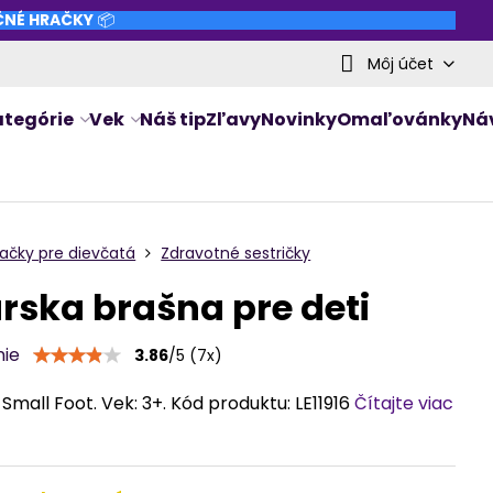
NČNÉ HRAČKY
📦
Môj účet
ategórie
Vek
Náš tip
Zľavy
Novinky
Omaľovánky
Ná
ačky pre dievčatá
Zdravotné sestričky
rska brašna pre deti
nie
3.86
/
5
(
7
x)
Small Foot. Vek: 3+. Kód produktu: LE11916
Čítajte viac