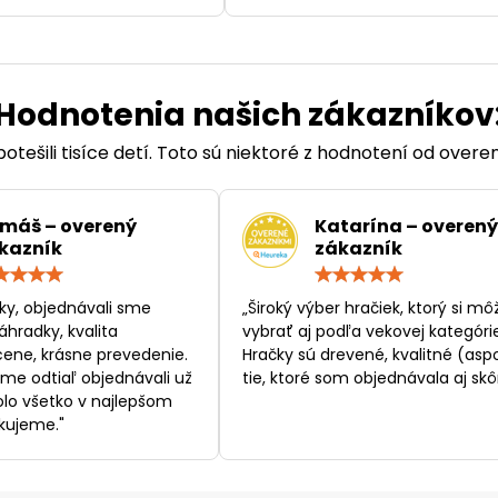
Hodnotenia našich zákazníkov
otešili tisíce detí. Toto sú niektoré z hodnotení od over
máš – overený
Katarína – overený
kazník
zákazník
Hodnotenie:
Hodn
5
5
/
/
ky, objednávali sme
„Široký výber hračiek, ktorý si mô
5
5
áhradky, kvalita
vybrať aj podľa vekovej kategórie
ene, krásne prevedenie.
Hračky sú drevené, kvalitné (asp
sme odtiaľ objednávali už
tie, ktoré som objednávala aj skôr
bolo všetko v najlepšom
kujeme."