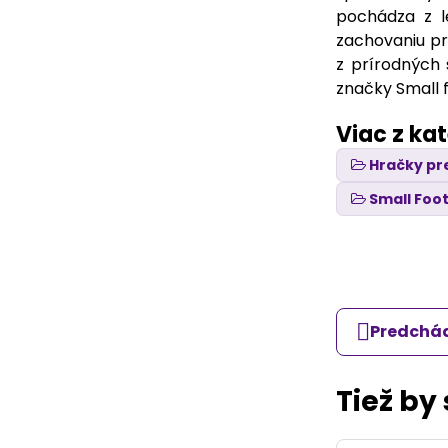
pochádza z l
zachovaniu pr
z prírodných 
značky Small f
Viac z ka
Hračky pr
Small Foo
Predchád
Tiež by