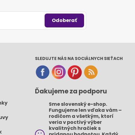
Odoberať
SLEDUJTE NÁS NA SOCIÁLNYCH SIEŤACH
Ďakujeme za podporu
nky
Sme slovenský e-shop​.
Fungujeme len vďaka vám –
rodičom a všetkým, ktorí
uvy
veria v poctivý výber
kvalitných hračiek s
k
pridanou hodnotou​. Každý