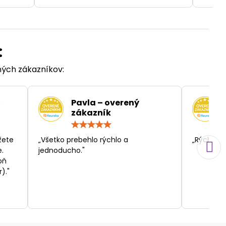
:
ených zákazníkov:
Pavla – overený
zákazník
otenie:
Hodnotenie:
5
/
žete
„Všetko prebehlo rýchlo a
„Rýchlosť
5
.
jednoducho."
oň
)."