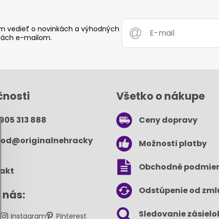
 vedieť o novinkách a výhodných
ách e-mailom.
čnosti
Všetko o nákupe
 905 313 888
Ceny dopravy
od​@originalnehracky​
Možnosti platby
Obchodné podmie
akt
Odstúpenie od zml
 nás:
Sledovanie zásielo
k
Instagram
Pinterest