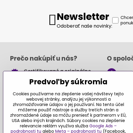
Newsletter
Chcem
ponuk
Odoberať naše novinky:
Prečo nakúpiť u nás?
O spolo
Certifikované a originálne
+421
hračky
Predvoľby súkromia
obch
Takmer 100% spokojných
.sk
zákazníkov
Cookies používame na zlepšenie vašej návštevy tejto
webovej stránky, analýzu jej výkonnosti a
Kont
Pri nákupe nad 49 € doprava
zhromažďovanie údajov o jej používaní. Na tento účel
môžeme použiť nástroje a služby tretích strán a
zadarmo
zhromaždené údaje sa môžu preniesť k partnerom v EÚ,
Sledujte
USA alebo iných krajinách. Súbory cookies na zlepšenie
Návody a tipy
relevancie reklám využíva služba
Google Ads –
podrobnosti tu
alebo
Meta – podrobnosti tu
(Facebook,
Faceboo