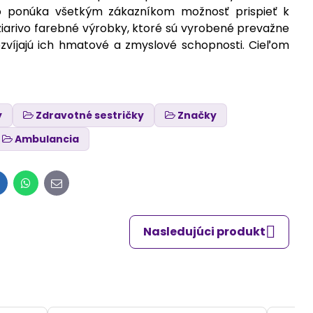
To ponúka všetkým zákazníkom možnosť prispieť k
žiarivo farebné výrobky, ktoré sú vyrobené prevažne
ozvíjajú ich hmatové a zmyslové schopnosti. Cieľom
y
Zdravotné sestričky
Značky
Ambulancia
inkedIn
WhatsApp
E-
mail
Nasledujúci produkt