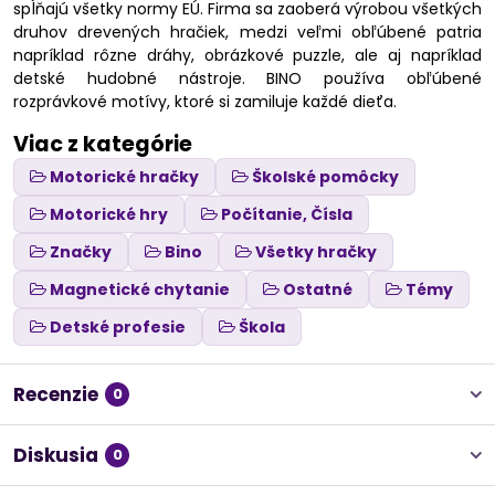
spĺňajú všetky normy EÚ. Firma sa zaoberá výrobou všetkých
druhov drevených hračiek, medzi veľmi obľúbené patria
napríklad rôzne dráhy, obrázkové puzzle, ale aj napríklad
detské hudobné nástroje. BINO používa obľúbené
rozprávkové motívy, ktoré si zamiluje každé dieťa.
Viac z kategórie
Motorické hračky
Školské pomôcky
Motorické hry
Počítanie, Čísla
Značky
Bino
Všetky hračky
Magnetické chytanie
Ostatné
Témy
Detské profesie
Škola
Recenzie
0
Diskusia
0