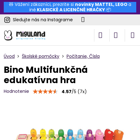
🧸 Vážení zákazníci, prezrite si
novinky
MATTEL
,
LEGO
a
iné
KLASICKÉ A LICENČNÉ HRAČKY
📦
Sledujte nás na Instagrame
Úvod
Školské pomôcky
Počítanie, Čísla
Bino Multifunkčná
edukatívna hra
Hodnotenie
4.57
/
5
(
7
x)