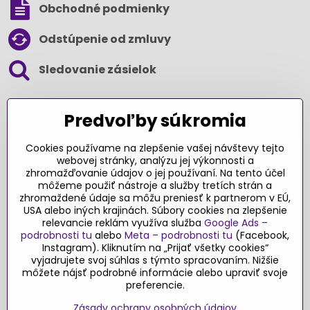
Obchodné podmienky
Odstúpenie od zmluvy
Sledovanie zásielok
SLEDUJTE NÁS NA SOCIÁLNYCH SIEŤACH
Predvoľby súkromia
Cookies používame na zlepšenie vašej návštevy tejto
webovej stránky, analýzu jej výkonnosti a
zhromažďovanie údajov o jej používaní. Na tento účel
Ďakujeme za podporu
môžeme použiť nástroje a služby tretích strán a
zhromaždené údaje sa môžu preniesť k partnerom v EÚ,
Sme slovenský e-shop​. Fungujeme len
USA alebo iných krajinách. Súbory cookies na zlepšenie
vďaka vám – rodičom a všetkým, ktorí veria
relevancie reklám využíva služba
Google Ads –
v poctivý výber kvalitných hračiek s
podrobnosti tu
alebo
Meta – podrobnosti tu
(Facebook,
pridanou hodnotou​. Každý nákup na
Instagram). Kliknutím na „Prijať všetky cookies“
Originalnehracky​.sk je pre nás podporou a
vyjadrujete svoj súhlas s týmto spracovaním. Nižšie
môžete nájsť podrobné informácie alebo upraviť svoje
motiváciou prinášať hračky a produkty,
preferencie.
ktoré majú zmysel​.
Zásady ochrany osobných údajov