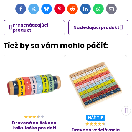
Facebook
Twitter
Bluesky
Pinterest
Reddit
LinkedIn
WhatsApp
E-
mail
Predchádzajúci
Nasledujúci produkt
produkt
Tiež by sa vám mohlo páčiť:
NÁŠ TIP
Drevená valčeková
kalkulačka pre deti
Drevená vzdelávacia