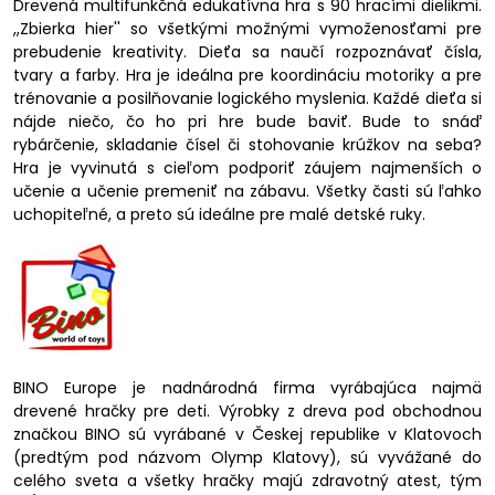
Drevená multifunkčná edukatívna hra s 90 hracími dielikmi.
,,Zbierka hier'' so všetkými možnými vymoženosťami pre
prebudenie kreativity. Dieťa sa naučí rozpoznávať čísla,
tvary a farby. Hra je ideálna pre koordináciu motoriky a pre
trénovanie a posilňovanie logického myslenia. Každé dieťa si
nájde niečo, čo ho pri hre bude baviť. Bude to snáď
rybárčenie, skladanie čísel či stohovanie krúžkov na seba?
Hra je vyvinutá s cieľom podporiť záujem najmenších o
učenie a učenie premeniť na zábavu. Všetky časti sú ľahko
uchopiteľné, a preto sú ideálne pre malé detské ruky.
BINO Europe je nadnárodná firma vyrábajúca najmä
drevené hračky pre deti. Výrobky z dreva pod obchodnou
značkou BINO sú vyrábané v Českej republike v Klatovoch
(predtým pod názvom Olymp Klatovy), sú vyvážané do
celého sveta a všetky hračky majú zdravotný atest, tým