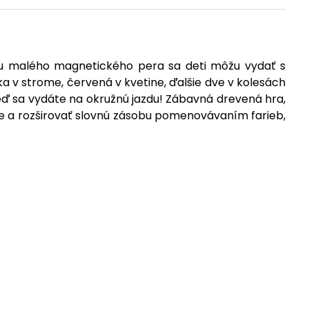
cou malého magnetického pera sa deti môžu vydať s
 v strome, červená v kvetine, ďalšie dve v kolesách
eď sa vydáte na okružnú jazdu! Zábavná drevená hra,
re a rozširovať slovnú zásobu pomenovávaním farieb,