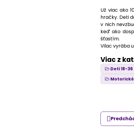
Už viac ako 1
hračky. Deti 
v nich nevzbu
keď ako dospe
šťastím.
Vilac vyrába u
Viac z ka
Deti 18-3
Motorické
Predchád