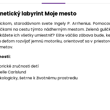
netický labyrint Moje mesto
etickom, starodávnom svete Ingely P. Arrhenius. Pomo
ičkami na cestu týmto nádherným mestom. Zelená gulička
kážete ich všetky umiestniť? Ešte väčšia zábava bude, k
deťom rozvíjať jemnú motoriku, orientovať sa v priesto
dmetov.
nosti:
orické zručnosti detí
elle Carlslund
ologicky, šetrne k životnému prostrediu