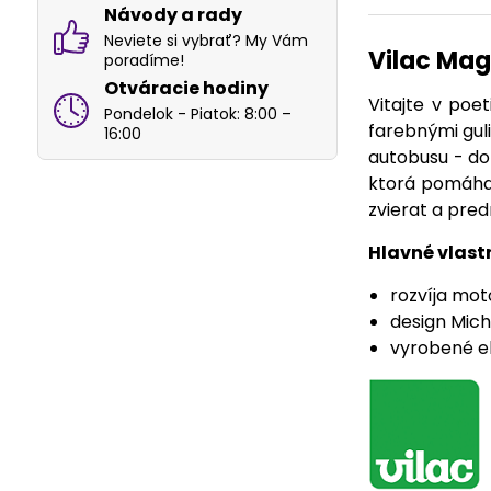
Návody a rady
Neviete si vybrať? My Vám
Vilac Mag
poradíme!
Otváracie hodiny
Vitajte v po
Pondelok - Piatok: 8:00 –
farebnými gul
16:00
autobusu - do
ktorá pomáha 
zvierat a pre
Hlavné vlast
rozvíja mot
design Mich
vyrobené ek