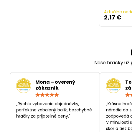
Aktuálne ned
2,17 €
Naše hračky už p
Mona – overený
To
zákazník
zá
Hodnotenie:
5
/
„Rýchle vybavenie objednávky,
„Krásne hrač
5
perfektne zabalený balík, bezchybné
náradie do z
hračky za prijateľné ceny."
zodpovedá c
V minulosti 
skôr a tiež 