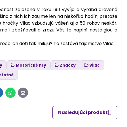
očnosť založená v roku 1911 vyvíja a vyrába drevené
ina z nich ich zaujme len na niekoľko hodín, pretože
 hračky Vilac vzbudzujú vášeň aj o 50 rokov neskôr,
alí zbožňovali a zrazu Vás to naplní nostalgiou a
ečo ich deti tak milujú? To zostáva tajomstvo Vilac.
ty
Motorické hry
Značky
Vilac
statné
inkedIn
WhatsApp
E-
mail
Nasledujúci produkt