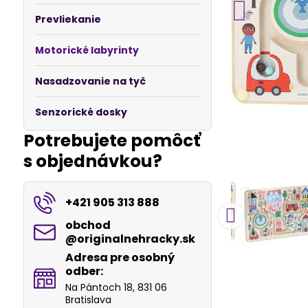
Prevliekanie
Motorické labyrinty
Nasadzovanie na tyč
Senzorické dosky
Potrebujete pomôcť
s objednávkou?
+421 905 313 888
obchod​
@originalnehracky​.sk
Adresa pre osobný
odber:
Na Pántoch 18, 831 06
Bratislava