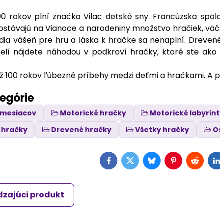
00 rokov plní značka Vilac detské sny. Francúzska spol
dostávajú na Vianoce a narodeniny množstvo hračiek, väčš
dia vášeň pre hru a láska k hračke sa nenaplní. Drevené
lí nájdete náhodou v podkroví hračky, ktoré ste ako m
ž 100 rokov ľúbezné príbehy medzi deťmi a hračkami. A pr
tegórie
6 mesiacov
Motorické hračky
Motorické labyrin
 hračky
Drevené hračky
Všetky hračky
O
Facebook
Twitter
Bluesky
Pinterest
Reddit
L
zajúci produkt