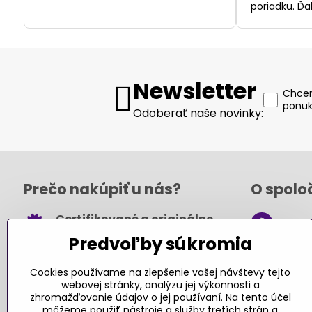
poriadku. Ďa
Newsletter
Chcem
ponuk
Odoberať naše novinky:
Prečo nakúpiť u nás?
O spolo
Certifikované a originálne
+421
hračky
Predvoľby súkromia
obch
Takmer 100% spokojných
.sk
zákazníkov
Cookies používame na zlepšenie vašej návštevy tejto
webovej stránky, analýzu jej výkonnosti a
Kont
Pri nákupe nad 49 € doprava
zhromažďovanie údajov o jej používaní. Na tento účel
môžeme použiť nástroje a služby tretích strán a
zadarmo