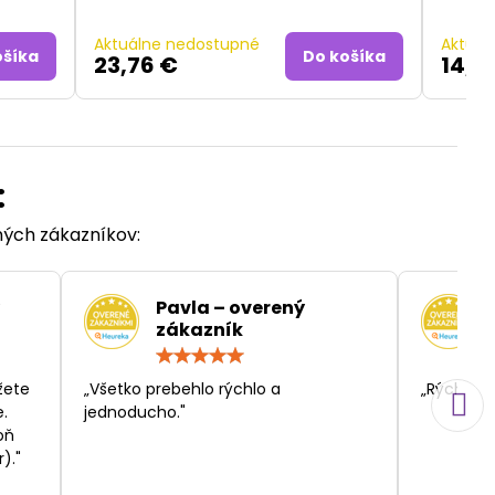
Aktuálne nedostupné
Aktuál
ošíka
Do košíka
23,76 €
14,1
:
ených zákazníkov:
Pavla – overený
zákazník
otenie:
Hodnotenie:
5
/
žete
„Všetko prebehlo rýchlo a
„Rýchlosť
5
.
jednoducho."
oň
)."