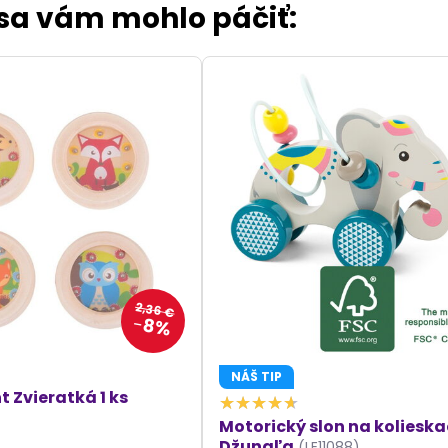
 sa vám mohlo páčiť:
2,36 €
8%
NÁŠ TIP
t Zvieratká 1 ks
Motorický slon na koliesk
Džungľa
(LE11088)