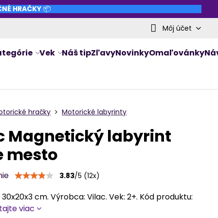
NČNÉ HRAČKY
📦
Môj účet
ategórie
Vek
Náš tip
Zľavy
Novinky
Omaľovánky
Ná
otorické hračky
Motorické labyrinty
c Magnetický labyrint
e mesto
nie
3.83
/
5
(
12
x)
30x20x3 cm. Výrobca: Vilac. Vek: 2+. Kód produktu:
tajte viac