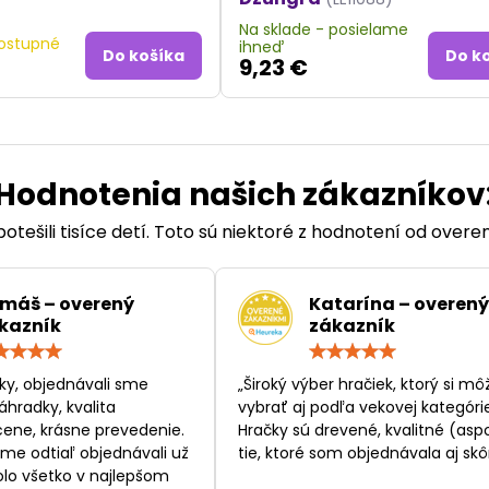
Na sklade - posielame
ostupné
ihneď
Do košíka
Do k
9,23 €
Hodnotenia našich zákazníkov
otešili tisíce detí. Toto sú niektoré z hodnotení od over
máš – overený
Katarína – overený
kazník
zákazník
Hodnotenie:
Hodn
5
5
/
/
ky, objednávali sme
„Široký výber hračiek, ktorý si mô
5
5
áhradky, kvalita
vybrať aj podľa vekovej kategórie
ene, krásne prevedenie.
Hračky sú drevené, kvalitné (asp
sme odtiaľ objednávali už
tie, ktoré som objednávala aj skôr
bolo všetko v najlepšom