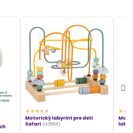
Motorický labyrint pre deti
Motor
Safari
labyr
(LE11956)
ach