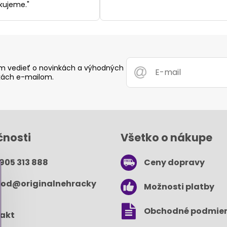
kujeme."
 vedieť o novinkách a výhodných
ách e-mailom.
čnosti
Všetko o nákupe
 905 313 888
Ceny dopravy
od​@originalnehracky​
Možnosti platby
Obchodné podmie
akt