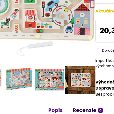
Aktuáln
20,
Doruč
Import kó
Výrobca:
V
Výhodné
Doprav
Bezprob
Popis
Recenzie
0