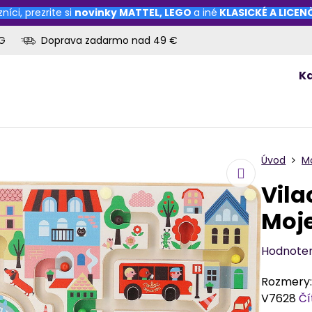
níci, prezrite si
novinky
MATTEL
,
LEGO
a iné
KLASICKÉ A LICE
OG
Doprava zadarmo nad 49 €
K
Úvod
M
Vila
Moj
Hodnote
Rozmery: 
V7628
Čí