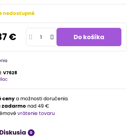
e nedostupné
37 €
Do košíka
enia
d:
V7628
ilac
 ceny
a možnosti doručenia.
a zadarmo
nad 49 €
lémové
vrátenie tovaru
Diskusia
0