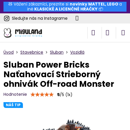
🧸 Vážení zákazníci, prezrite si
novinky
MATTEL
,
LEGO
a
iné
KLASICKÉ A LICENČNÉ HRAČKY
📦
Sledujte nás na Instagrame
Úvod
Stavebnice
Sluban
Vozidlá
Sluban Power Bricks
Naťahovací Strieborný
ohnivák Off-road Monster
Hodnotenie
5
/
5
(
1
x)
NÁŠ TIP