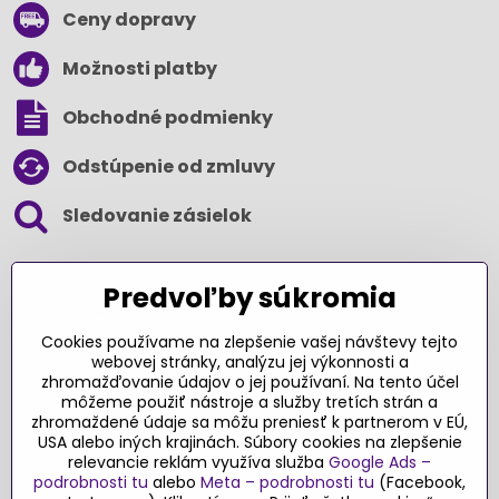
Ceny dopravy
Možnosti platby
Obchodné podmienky
Odstúpenie od zmluvy
Sledovanie zásielok
SLEDUJTE NÁS NA SOCIÁLNYCH SIEŤACH
Predvoľby súkromia
Cookies používame na zlepšenie vašej návštevy tejto
webovej stránky, analýzu jej výkonnosti a
zhromažďovanie údajov o jej používaní. Na tento účel
Ďakujeme za podporu
môžeme použiť nástroje a služby tretích strán a
zhromaždené údaje sa môžu preniesť k partnerom v EÚ,
Sme slovenský e-shop​. Fungujeme len
USA alebo iných krajinách. Súbory cookies na zlepšenie
vďaka vám – rodičom a všetkým, ktorí veria
relevancie reklám využíva služba
Google Ads –
v poctivý výber kvalitných hračiek s
podrobnosti tu
alebo
Meta – podrobnosti tu
(Facebook,