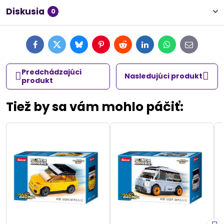
Diskusia
0
Facebook
Twitter
Bluesky
Pinterest
Reddit
LinkedIn
WhatsApp
E-
mail
Predchádzajúci
Nasledujúci produkt
produkt
Tiež by sa vám mohlo páčiť: