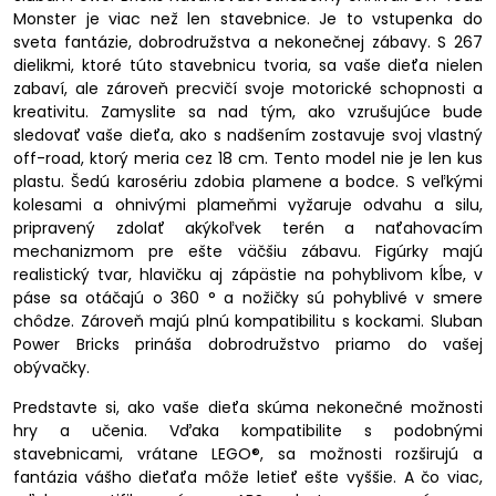
Monster je viac než len stavebnice. Je to vstupenka do
sveta fantázie, dobrodružstva a nekonečnej zábavy. S 267
dielikmi, ktoré túto stavebnicu tvoria, sa vaše dieťa nielen
zabaví, ale zároveň precvičí svoje motorické schopnosti a
kreativitu. Zamyslite sa nad tým, ako vzrušujúce bude
sledovať vaše dieťa, ako s nadšením zostavuje svoj vlastný
off-road, ktorý meria cez 18 cm. Tento model nie je len kus
plastu. Šedú karosériu zdobia plamene a bodce. S veľkými
kolesami a ohnivými plameňmi vyžaruje odvahu a silu,
pripravený zdolať akýkoľvek terén a naťahovacím
mechanizmom pre ešte väčšiu zábavu. Figúrky majú
realistický tvar, hlavičku aj zápästie na pohyblivom kĺbe, v
páse sa otáčajú o 360 ° a nožičky sú pohyblivé v smere
chôdze. Zároveň majú plnú kompatibilitu s kockami. Sluban
Power Bricks prináša dobrodružstvo priamo do vašej
obývačky.
Predstavte si, ako vaše dieťa skúma nekonečné možnosti
hry a učenia. Vďaka kompatibilite s podobnými
stavebnicami, vrátane LEGO®, sa možnosti rozširujú a
fantázia vášho dieťaťa môže letieť ešte vyššie. A čo viac,