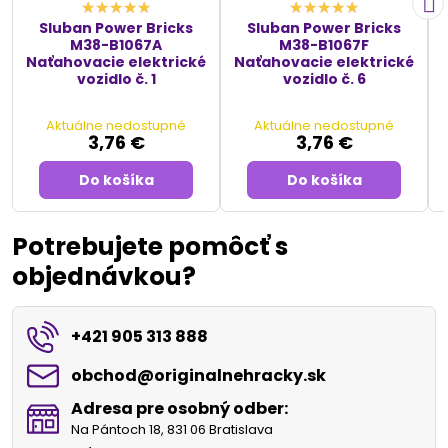
Sluban Power Bricks
Sluban Power Bricks
M38-B1067A
M38-B1067F
Naťahovacie elektrické
Naťahovacie elektrické
vozidlo č. 1
vozidlo č. 6
Aktuálne nedostupné
Aktuálne nedostupné
3,76 €
3,76 €
Do košíka
Do košíka
Potrebujete pomôcť s
objednávkou?
+421 905 313 888
obchod​@originalnehracky​.sk
Adresa pre osobný odber:
Na Pántoch 18, 831 06 Bratislava