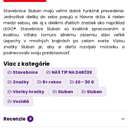
Stavebnice Sluban majú veľmi dobré funkčné prevedenie.
Jednotlivé dieliky do seba pasujú a hlavne držia. A nielen
medzi sebou, ale aj s dielikmi ďalších značiek ako napríklad
LEGO®. Stavebnice Sluban sú kvalitné spracovaním a
kvalitou. Vďaka tomuto silnému zázemiu slávi veľké
úspechy v mnohých krajinách po celom svete. Víziou
značky Sluban je, aby si dieťa rozvíjalo motoriku a
podnecovalo svoju predstavivosť.
Viac z kategórie
Stavebnice
NÁŠ TIP NA DARČEK
Značky
6+ rokov
20 - 30 €
Všetky hračky
Sluban
Sluban
Vozidlá
Recenzie
0