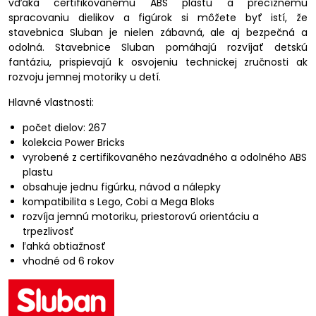
vďaka certifikovanému ABS plastu a precíznemu
spracovaniu dielikov a figúrok si môžete byť istí, že
stavebnica Sluban je nielen zábavná, ale aj bezpečná a
odolná. Stavebnice Sluban pomáhajú rozvíjať detskú
fantáziu, prispievajú k osvojeniu technickej zručnosti ak
rozvoju jemnej motoriky u detí.
Hlavné vlastnosti:
počet dielov: 267
kolekcia Power Bricks
vyrobené z certifikovaného nezávadného a odolného ABS
plastu
obsahuje jednu figúrku, návod a nálepky
kompatibilita s Lego, Cobi a Mega Bloks
rozvíja jemnú motoriku, priestorovú orientáciu a
trpezlivosť
ľahká obtiažnosť
vhodné od 6 rokov