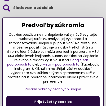
Sledovanie zásielok
SLEDUJTE NÁS NA SOCIÁLNYCH SIEŤACH
Predvoľby súkromia
Cookies používame na zlepšenie vašej návštevy tejto
webovej stránky, analýzu jej výkonnosti a
zhromažďovanie údajov o jej používaní. Na tento účel
Ďakujeme za podporu
môžeme použiť nástroje a služby tretích strán a
zhromaždené údaje sa môžu preniesť k partnerom v EÚ,
Sme slovenský e-shop​. Fungujeme len
USA alebo iných krajinách. Súbory cookies na zlepšenie
vďaka vám – rodičom a všetkým, ktorí veria
relevancie reklám využíva služba
Google Ads –
v poctivý výber kvalitných hračiek s
podrobnosti tu
alebo
Meta – podrobnosti tu
(Facebook,
pridanou hodnotou​. Každý nákup na
Instagram). Kliknutím na „Prijať všetky cookies“
Originalnehracky​.sk je pre nás podporou a
vyjadrujete svoj súhlas s týmto spracovaním. Nižšie
môžete nájsť podrobné informácie alebo upraviť svoje
motiváciou prinášať hračky a produkty,
preferencie.
ktoré majú zmysel​.
Zásady ochrany osobných údajov
©
2026
Copyright
Predvoľby súkromia
Zásady ochrany osobných údajov
Prijať všetky cookies