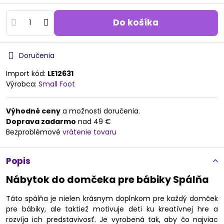
Do košíka
Doručenia
Import kód:
LE12631
Výrobca:
Small Foot
Výhodné ceny
a možnosti doručenia.
Doprava zadarmo
nad 49 €
Bezproblémové
vrátenie tovaru
Popis
Nábytok do domčeka pre bábiky Spálňa
Táto spálňa je nielen krásnym doplnkom pre každý domček
pre bábiky, ale taktiež motivuje deti ku kreatívnej hre a
rozvíja ich predstavivosť. Je vyrobená tak, aby čo najviac