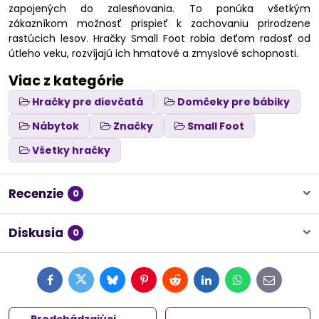
zapojených do zalesňovania. To ponúka všetkým
zákazníkom možnosť prispieť k zachovaniu prirodzene
rastúcich lesov. Hračky Small Foot robia deťom radosť od
útleho veku, rozvíjajú ich hmatové a zmyslové schopnosti.
Viac z kategórie
Hračky pre dievčatá
Domčeky pre bábiky
Nábytok
Značky
Small Foot
Všetky hračky
Recenzie
0
Diskusia
0
Facebook
Twitter
Bluesky
Pinterest
Reddit
LinkedIn
WhatsApp
E-
mail
Predchádzajúci