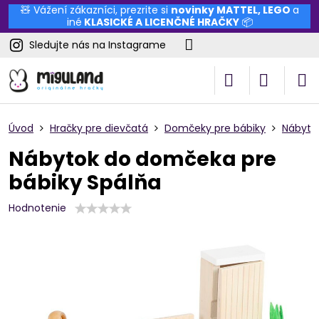
🧸 Vážení zákazníci, prezrite si
novinky
MATTEL
,
LEGO
a
iné
KLASICKÉ A LICENČNÉ HRAČKY
📦
Sledujte nás na Instagrame
Úvod
Hračky pre dievčatá
Domčeky pre bábiky
Nábyto
Nábytok do domčeka pre
bábiky Spálňa
Hodnotenie