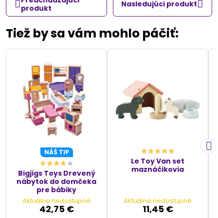
Nasledujúci produkt
produkt
Tiež by sa vám mohlo páčiť:
NÁŠ TIP
Le Toy Van set
maznáčikovia
Bigjigs Toys Drevený
nábytok do domčeka
pre bábiky
Aktuálne nedostupné
Aktuálne nedostupné
42,75 €
11,45 €