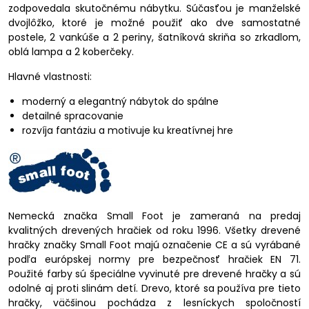
zodpovedala skutočnému nábytku. Súčasťou je manželské
dvojlôžko, ktoré je možné použiť ako dve samostatné
postele, 2 vankúše a 2 periny, šatníková skriňa so zrkadlom,
oblá lampa a 2 koberčeky.
Hlavné vlastnosti:
moderný a elegantný nábytok do spálne
detailné spracovanie
rozvíja fantáziu a motivuje ku kreatívnej hre
Nemecká značka Small Foot je zameraná na predaj
kvalitných drevených hračiek od roku 1996. Všetky drevené
hračky značky Small Foot majú označenie CE a sú vyrábané
podľa európskej normy pre bezpečnosť hračiek EN 71.
Použité farby sú špeciálne vyvinuté pre drevené hračky a sú
odolné aj proti slinám detí. Drevo, ktoré sa používa pre tieto
hračky, väčšinou pochádza z lesníckych spoločností