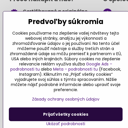
Certifikované a originálne
+421
hračky
Predvoľby súkromia
obch
Takmer 100% spokojných
.sk
zákazníkov
Cookies používame na zlepšenie vašej návštevy tejto
webovej stránky, analýzu jej výkonnosti a
Kont
Pri nákupe nad 49 € doprava
zhromažďovanie údajov o jej používaní. Na tento účel
môžeme použiť nástroje a služby tretích strán a
zadarmo
zhromaždené údaje sa môžu preniesť k partnerom v EÚ,
Sledujte
USA alebo iných krajinách. Súbory cookies na zlepšenie
Návody a tipy
relevancie reklám využíva služba
Google Ads –
podrobnosti tu
alebo
Meta – podrobnosti tu
(Facebook,
Faceboo
Objednávky
Instagram). Kliknutím na „Prijať všetky cookies“
Blog
vyjadrujete svoj súhlas s týmto spracovaním. Nižšie
môžete nájsť podrobné informácie alebo upraviť svoje
Stav objednávky
preferencie.
Zásady ochrany osobných údajov
Prijať všetky cookies
©
2026
Copyri
Ukázať podrobnosti