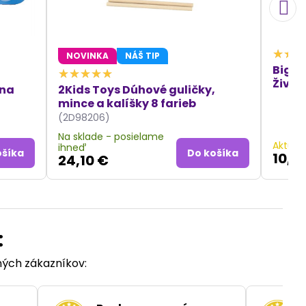
NOVINKA
NÁŠ TIP
Bigji
Život
vna
2Kids Toys Dúhové guličky,
mince a kalíšky 8 farieb
(2D98206)
Na sklade - posielame
Aktuál
ihneď
ošíka
Do košíka
10,8
24,10 €
:
ených zákazníkov: