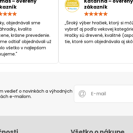
máš – overený
Katarína – overený
kazník
zákazník
Hodnotenie:
Hodn
5
5
/
/
ky, objednávali sme
„Široký výber hračiek, ktorý si mô
5
5
áhradky, kvalita
vybrať aj podľa vekovej kategórie
ene, krásne prevedenie.
Hračky sú drevené, kvalitné (asp
sme odtiaľ objednávali už
tie, ktoré som objednávala aj skôr
bolo všetko v najlepšom
kujeme."
 vedieť o novinkách a výhodných
ách e-mailom.
čnosti
Všetko o nákupe