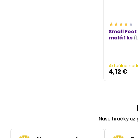
Small Foot
malá 1 ks
(L
Aktuálne ned
4,12 €
Naše hračky už p