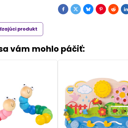
Facebook
Twitter
Bluesky
Pinterest
Reddit
L
zajúci produkt
 sa vám mohlo páčiť: