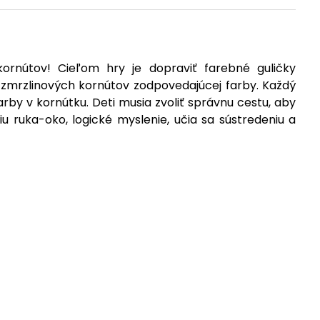
rnútov! Cieľom hry je dopraviť farebné guličky
mrzlinových kornútov zodpovedajúcej farby. Každý
rby v kornútku. Deti musia zvoliť správnu cestu, aby
iu ruka-oko, logické myslenie, učia sa sústredeniu a