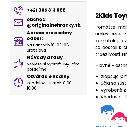
+421 905 313 888
2Kids Toy
obchod​
@originalnehracky​.sk
Pomôžte male
Adresa pre osobný
umiestnené v
odber:
kornútok je oz
Na Pántoch 18, 831 06
sa dostali k c
Bratislava
trpezlivosti. H
Návody a rady
Neviete si vybrať? My Vám
Hlavné vlastno
poradíme!
Otváracie hodiny
zlepšuje je
učia sa súst
Pondelok - Piatok: 8:00 –
16:00
vyrobené z 
vhodné od 