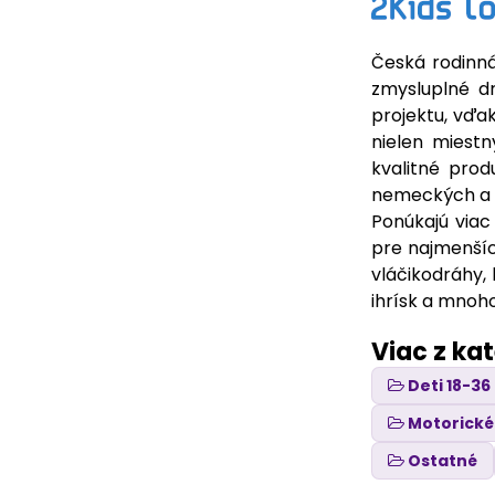
Česká rodinná
zmysluplné d
projektu, vďa
nielen miest
kvalitné pro
nemeckých a ďa
Ponúkajú viac
pre najmenšíc
vláčikodráhy, 
ihrísk a mnoh
Viac z ka
Deti 18-3
Motorické
Ostatné