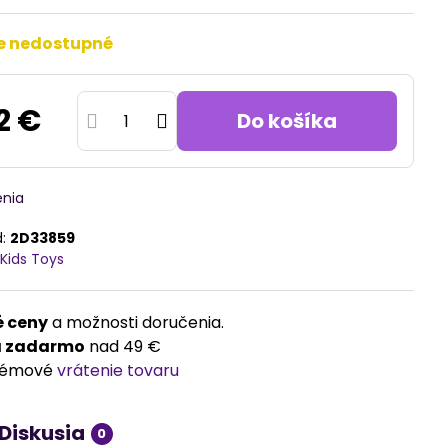
e nedostupné
2 €
Do košíka
enia
d:
2D33859
Kids Toys
 ceny
a možnosti doručenia.
a zadarmo
nad 49 €
lémové
vrátenie tovaru
Diskusia
0