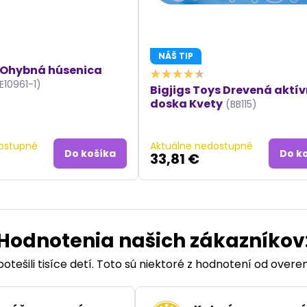
NÁŠ TIP
 Ohybná húsenica
E10961-1)
Bigjigs Toys Drevená aktí
doska Kvety
(BB115)
ostupné
Aktuálne nedostupné
Do košíka
Do k
33,81 €
Hodnotenia našich zákazníkov
otešili tisíce detí. Toto sú niektoré z hodnotení od over