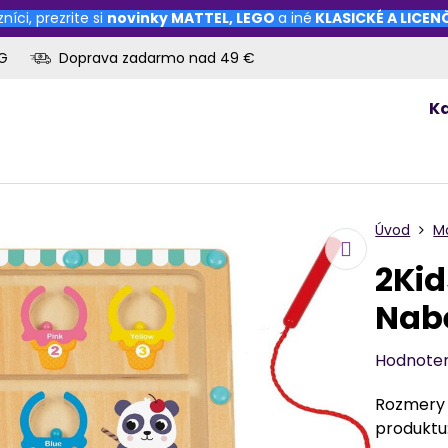
níci, prezrite si
novinky
MATTEL
,
LEGO
a iné
KLASICKÉ A LICE
OG
Doprava zadarmo nad 49 €
K
Úvod
M
2Kid
Nabe
Hodnote
Rozmery h
produktu