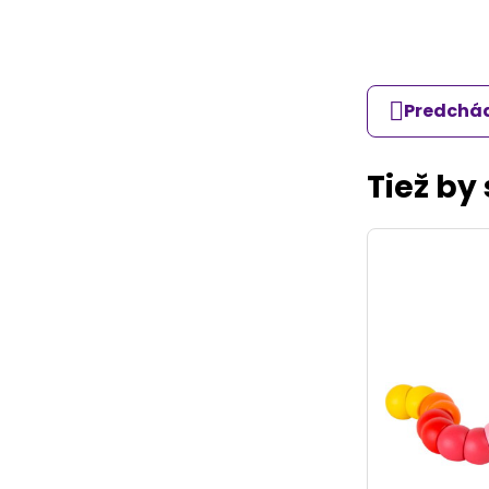
Predchád
Tiež by