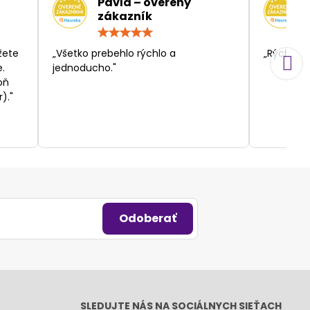
Pavla – overený
zákazník
otenie:
Hodnotenie:
5
/
žete
„Všetko prebehlo rýchlo a
„Rýchlosť
5
.
jednoducho."
oň
)."
Odoberať
SLEDUJTE NÁS NA SOCIÁLNYCH SIEŤACH