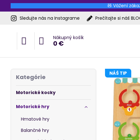
🧸 Vážení zákaz
Sledujte nás na Instagrame
Prečítajte si náš BL
Nákupný košík
0 €
NÁŠ TIP
Kategórie
Motorické kocky
Motorické hry
Hmatové hry
Balančné hry