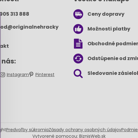
 905 313 888
Ceny dopravy
od​@originalnehracky​
Možnosti platby
Obchodné podmie
akt
Odstúpenie od zml
 nás:
Sledovanie zásielo
k
Instagram
Pinterest
ght
Predvoľby súkromia
Zásady ochrany osobných údajov
Podmie
Vytvorené pomocou:
BiznisWeb.sk