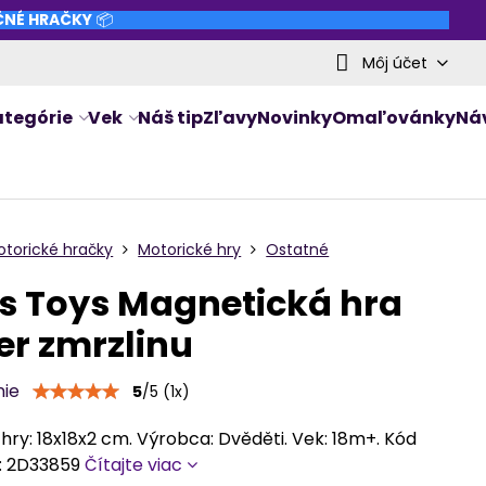
NČNÉ HRAČKY
📦
Môj účet
ategórie
Vek
Náš tip
Zľavy
Novinky
Omaľovánky
Ná
otorické hračky
Motorické hry
Ostatné
s Toys Magnetická hra
r zmrzlinu
nie
5
/
5
(
1
x)
ry: 18x18x2 cm. Výrobca: Dvěděti. Vek: 18m+. Kód
: 2D33859
Čítajte viac