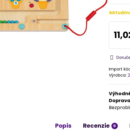
Aktuáln
11,0
Doruč
Import kó
Výrobca:
2
Výhodné
Doprav
Bezprob
Popis
Recenzie
0