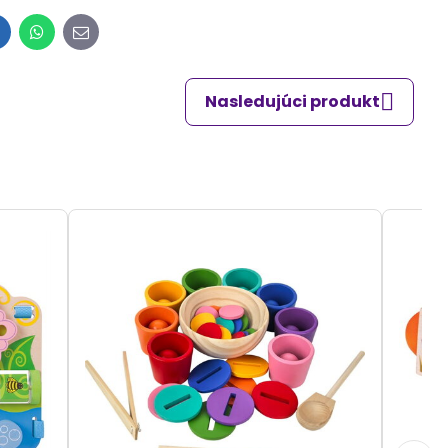
inkedIn
WhatsApp
E-
mail
Nasledujúci produkt