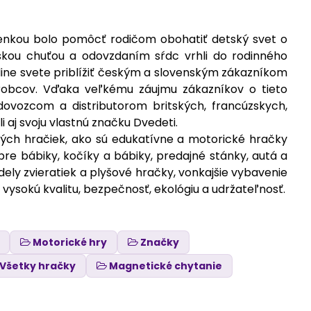
lienkou bolo pomôcť rodičom obohatiť detský svet o
skou chuťou a odovzdaním sŕdc vrhli do rodinného
line svete priblížiť českým a slovenským zákazníkom
obcov. Vďaka veľkému záujmu zákazníkov o tieto
dovozcom a distributorom britských, francúzskych,
 aj svoju vlastnú značku Dvedeti.
ných hračiek, ako sú edukatívne a motorické hračky
re bábiky, kočíky a bábiky, predajné stánky, autá a
ely zvieratiek a plyšové hračky, vonkajšie vybavenie
ysokú kvalitu, bezpečnosť, ekológiu a udržateľnosť.
Motorické hry
Značky
Všetky hračky
Magnetické chytanie