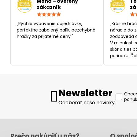
Mona – overený
To
zákazník
zá
Hodnotenie:
5
/
„Rýchle vybavenie objednávky,
„Krásne hrač
5
perfektne zabalený balík, bezchybné
náradie do z
hračky za prijateľné ceny."
zodpovedá c
V minulosti 
skôr a tiež 
poriadku. Ďa
Newsletter
Chcem
ponuk
Odoberať naše novinky:
Prečo nakúpiť u nás?
O spolo