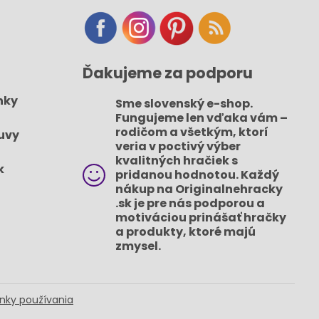
Ďakujeme za podporu
nky
Sme slovenský e-shop​.
Fungujeme len vďaka vám –
rodičom a všetkým, ktorí
uvy
veria v poctivý výber
kvalitných hračiek s
k
pridanou hodnotou​. Každý
nákup na Originalnehracky​
.sk je pre nás podporou a
motiváciou prinášať hračky
a produkty, ktoré majú
zmysel​.
nky používania