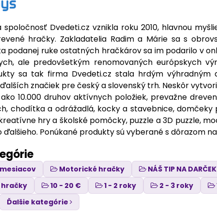
 spoločnosť Dvedeti.cz vznikla roku 2010, hlavnou myš
revené hračky. Zakladatelia Radim a Márie sa s obrov
ka podanej ruke ostatných hračkárov sa im podarilo v on
nych, ale predovšetkým renomovaných európskych výr
dukty sa tak firma Dvedeti.cz stala hrdým výhradným 
lších značiek pre český a slovenský trh. Neskôr vytvorili
 ako 10.000 druhov aktívnych položiek, prevažne dreve
h, chodítka a odrážadlá, kocky a stavebnice, domčeky p
kreatívne hry a školské pomôcky, puzzle a 3D puzzle, mod
o ďalšieho. Ponúkané produkty sú vyberané s dôrazom na v
tegórie
6 mesiacov
Motorické hračky
NÁŠ TIP NA DARČEK
 hračky
10 - 20 €
1 - 2 roky
2 - 3 roky
Ďalšie kategórie