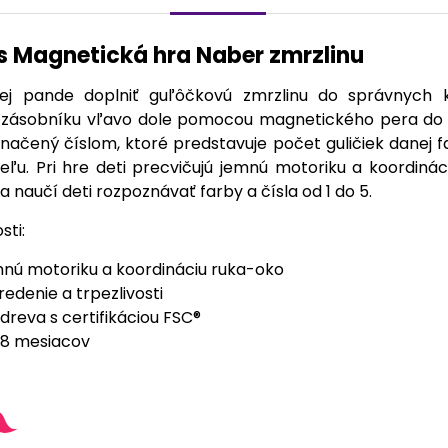
s Magnetická hra Naber zmrzlinu
j pande doplniť guľôčkovú zmrzlinu do správnych ko
 zásobníku vľavo dole pomocou magnetického pera do z
načený číslom, ktoré predstavuje počet guličiek danej fa
ieľu. Pri hre deti precvičujú jemnú motoriku a koordinác
ra naučí deti rozpoznávať farby a čísla od 1 do 5.
sti:
mnú motoriku a koordináciu ruka-oko
redenie a trpezlivosti
dreva s certifikáciou FSC®
18 mesiacov