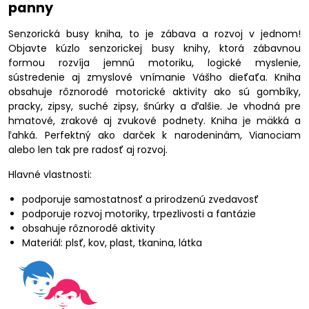
panny
Senzorická busy kniha, to je zábava a rozvoj v jednom!
Objavte kúzlo senzorickej busy knihy, ktorá zábavnou
formou rozvíja jemnú motoriku, logické myslenie,
sústredenie aj zmyslové vnímanie Vášho dieťaťa. Kniha
obsahuje rôznorodé motorické aktivity ako sú gombíky,
pracky, zipsy, suché zipsy, šnúrky a ďalšie. Je vhodná pre
hmatové, zrakové aj zvukové podnety. Kniha je mäkká a
ľahká. Perfektný ako darček k narodeninám, Vianociam
alebo len tak pre radosť aj rozvoj.
Hlavné vlastnosti:
podporuje samostatnosť a prirodzenú zvedavosť
podporuje rozvoj motoriky, trpezlivosti a fantázie
obsahuje rôznorodé aktivity
Materiál: plsť, kov, plast, tkanina, látka