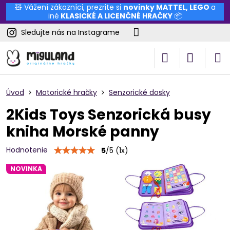
🧸 Vážení zákazníci, prezrite si
novinky
MATTEL
,
LEGO
a
iné
KLASICKÉ A LICENČNÉ HRAČKY
📦
Sledujte nás na Instagrame
Úvod
Motorické hračky
Senzorické dosky
2Kids Toys Senzorická busy
kniha Morské panny
Hodnotenie
5
/
5
(
1
x)
NOVINKA