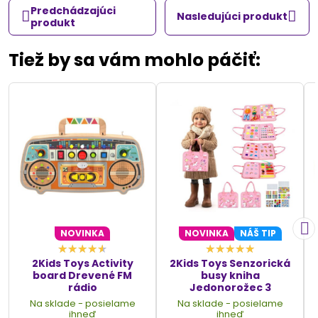
Predchádzajúci
Nasledujúci produkt
produkt
Tiež by sa vám mohlo páčiť:
NOVINKA
NOVINKA
NÁŠ TIP
2Kids Toys Activity
2Kids Toys Senzorická
board Drevené FM
busy kniha
rádio
Jedonorožec 3
Na sklade - posielame
Na sklade - posielame
ihneď
ihneď