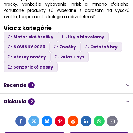
hračky, vonkajšie vybavenie ihrísk a mnoho ďalšieho.
Ponúkané produkty sú vyberané s dôrazom na vysokú
kvalitu, bezpečnosť, ekológiu a udržateľnosť.
Viac z kategórie
Motorické hračky
Hry a hlavolamy
NOVINKY 2026
Značky
Ostatné hry
Všetky hračky
2Kids Toys
Senzorické dosky
Recenzie
0
Diskusia
0
Facebook
Twitter
Bluesky
Pinterest
Reddit
LinkedIn
WhatsApp
E-
mail