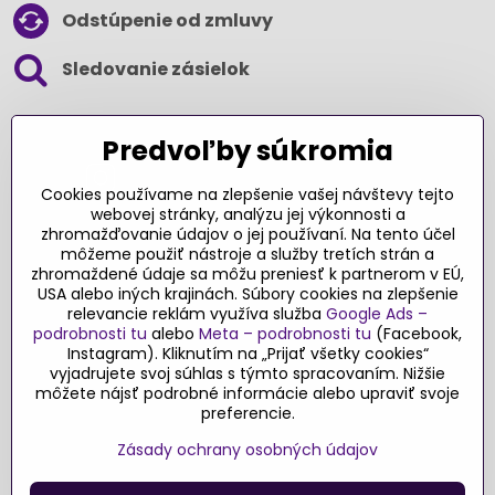
Odstúpenie od zmluvy
Sledovanie zásielok
SLEDUJTE NÁS NA SOCIÁLNYCH SIEŤACH
Predvoľby súkromia
Cookies používame na zlepšenie vašej návštevy tejto
webovej stránky, analýzu jej výkonnosti a
zhromažďovanie údajov o jej používaní. Na tento účel
Ďakujeme za podporu
môžeme použiť nástroje a služby tretích strán a
zhromaždené údaje sa môžu preniesť k partnerom v EÚ,
Sme slovenský e-shop​. Fungujeme len
USA alebo iných krajinách. Súbory cookies na zlepšenie
vďaka vám – rodičom a všetkým, ktorí veria
relevancie reklám využíva služba
Google Ads –
v poctivý výber kvalitných hračiek s
podrobnosti tu
alebo
Meta – podrobnosti tu
(Facebook,
pridanou hodnotou​. Každý nákup na
Instagram). Kliknutím na „Prijať všetky cookies“
Originalnehracky​.sk je pre nás podporou a
vyjadrujete svoj súhlas s týmto spracovaním. Nižšie
môžete nájsť podrobné informácie alebo upraviť svoje
motiváciou prinášať hračky a produkty,
preferencie.
ktoré majú zmysel​.
Zásady ochrany osobných údajov
©
2026
Copyright