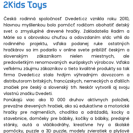
Česká rodinná spoločnosť Dvedeti.cz vznikla roku 2010,
hlavnou myšlienkou bolo pomôcť rodičom obohatiť detský
svet o zmysluplné drevené hračky. Zakladatelia Radim a
Márie sa s obrovskou chuťou a odovzdaním sŕdc vrhli do
rodinného projektu, vďaka podanej ruke ostatných
hračkárov sa im podarilo v online svete priblížiť českým a
slovenským zákazníkom nielen miestnych, ale
predovšetkým renomovaných európskych výrobcov. Vďaka
veľkému záujmu zákazníkov o tieto kvalitné produkty sa tak
firma Dvedeti.cz stala hrdým výhradným dovozcom a
distributorom britských, francúzskych, nemeckých a ďalších
značiek pre český a slovenský trh. Neskôr vytvorili aj svoju
vlastnú značku Dvedeti.
Ponúkajú viac ako 10 000 druhov aktívnych položiek,
prevažne drevených hračiek, ako sú edukatívne a motorické
hračky pre najmenších, chodítka a odrážadlá, kocky a
stavebnice, domčeky pre bábiky, kočíky a bábiky, predajné
stánky, autá a vláčikodráhy, kreatívne hry a školské
pomôcky, puzzle a 3D puzzle, modely zvieratiek a plyšové