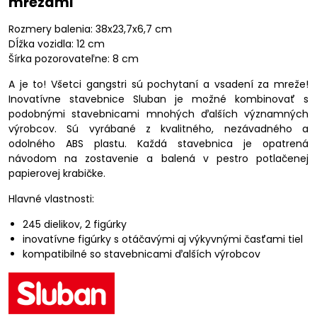
mrežami
Rozmery balenia: 38x23,7x6,7 cm
Dĺžka vozidla: 12 cm
Šírka pozorovateľne: 8 cm
A je to! Všetci gangstri sú pochytaní a vsadení za mreže!
Inovatívne stavebnice Sluban je možné kombinovať s
podobnými stavebnicami mnohých ďalších významných
výrobcov. Sú vyrábané z kvalitného, ​​nezávadného a
odolného ABS plastu. Každá stavebnica je opatrená
návodom na zostavenie a balená v pestro potlačenej
papierovej krabičke.
Hlavné vlastnosti:
245 dielikov, 2 figúrky
inovatívne figúrky s otáčavými aj výkyvnými časťami tiel
kompatibilné so stavebnicami ďalších výrobcov