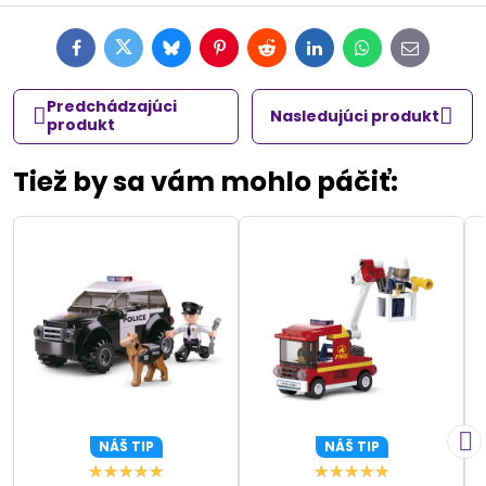
Facebook
Twitter
Bluesky
Pinterest
Reddit
LinkedIn
WhatsApp
E-
mail
Predchádzajúci
Nasledujúci produkt
produkt
Tiež by sa vám mohlo páčiť:
NÁŠ TIP
NÁŠ TIP