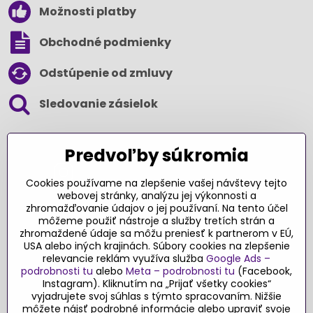
Možnosti platby
Obchodné podmienky
Odstúpenie od zmluvy
Sledovanie zásielok
SLEDUJTE NÁS NA SOCIÁLNYCH SIEŤACH
Predvoľby súkromia
Cookies používame na zlepšenie vašej návštevy tejto
webovej stránky, analýzu jej výkonnosti a
zhromažďovanie údajov o jej používaní. Na tento účel
Ďakujeme za podporu
môžeme použiť nástroje a služby tretích strán a
zhromaždené údaje sa môžu preniesť k partnerom v EÚ,
Sme slovenský e-shop​. Fungujeme len
USA alebo iných krajinách. Súbory cookies na zlepšenie
vďaka vám – rodičom a všetkým, ktorí veria
relevancie reklám využíva služba
Google Ads –
v poctivý výber kvalitných hračiek s
podrobnosti tu
alebo
Meta – podrobnosti tu
(Facebook,
pridanou hodnotou​. Každý nákup na
Instagram). Kliknutím na „Prijať všetky cookies“
Originalnehracky​.sk je pre nás podporou a
vyjadrujete svoj súhlas s týmto spracovaním. Nižšie
môžete nájsť podrobné informácie alebo upraviť svoje
motiváciou prinášať hračky a produkty,