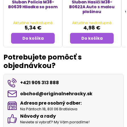
Sluban Polícia M38-
Sluban Hasiči M38-
B0639 Hliadka so psom
B0622A Auto s malou
plošinou
Aktuálne nedostupné
Aktuálne nedostupné
5,34 €
4,98 €
Do košíka
Do košíka
Potrebujete pomôcť s
objednávkou?
+421 905 313 888
obchod​@originalnehracky​.sk
Adresa pre osobný odber:
Na Pántoch 18, 831 06 Bratislava
Návody a rady
Neviete si vybrať? My Vám poradíme!