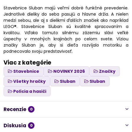
Stavebnice Sluban majú veľmi dobré funkčné prevedenie.
Jednotlivé dieliky do seba pasujú a hlavne držia. A nielen
medzi sebou, ale aj s dielikmi ďalších značiek ako napríklad
LEGO®. Stavebnice Sluban sú kvalitné spracovaním a
kvalitou. Vďaka tomuto silnému zázemiu slávi veľké
úspechy v mnohých krajinách po celom svete. Víziou
značky Sluban je, aby si dieťa rozvíjalo motoriku a
podnecovalo svoju predstavivosť.
Viac z kategórie
Stavebnice
NOVINKY 2026
Značky
Všetky hračky
Sluban
Sluban
Polícia a hasiči
Recenzie
0
Diskusia
0