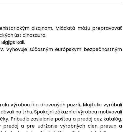
prehistorickým dizajnom. Mláďatá môžu prepravovať
ckých úst dinosaura.
gjigs Rail.
lov. Vyhovuje súčasným európskym bezpečnostným
ala výrobou iba drevených puzzlí. Majitelia vyrábali
vali na trhu. Spokojní zákazníci výrobcu motivovali
. Pribudlo zasielanie poštou a predaj cez katalóg.
ý predaj a pre udržanie výrobných cien presun a