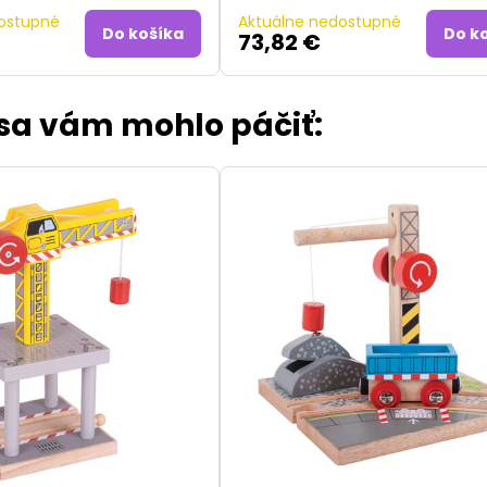
ostupné
Aktuálne nedostupné
Do košíka
Do k
73,82 €
 sa vám mohlo páčiť: