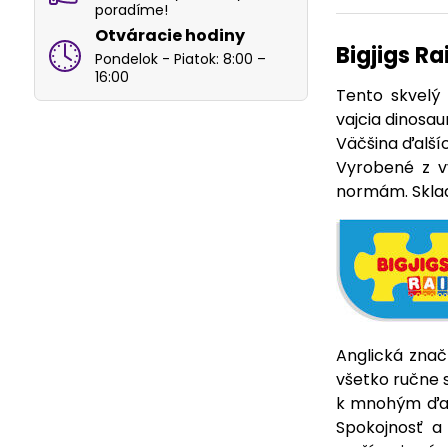
poradíme!
Otváracie hodiny
Bigjigs Ra
Pondelok - Piatok: 8:00 –
16:00
Tento skvelý
vajcia dinosa
Väčšina ďalšíc
Vyrobené z v
normám. Sklad
Anglická znač
všetko ručne 
k mnohým ďalš
Spokojnosť a