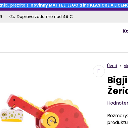
níci, prezrite si
novinky
MATTEL
,
LEGO
a iné
KLASICKÉ A LICE
OG
Doprava zadarmo nad 49 €
K
Úvod
Vl
Bigj
Žeri
Hodnote
Rozmery: 
produktu