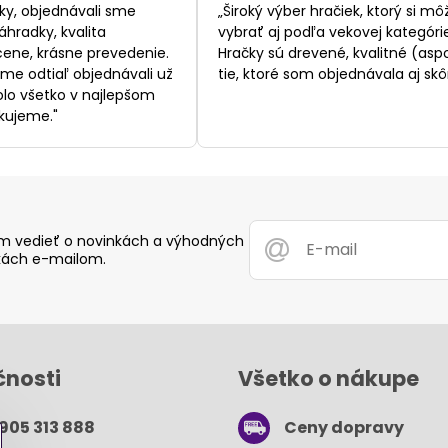
/
/
ky, objednávali sme
„Široký výber hračiek, ktorý si mô
5
5
áhradky, kvalita
vybrať aj podľa vekovej kategórie
ene, krásne prevedenie.
Hračky sú drevené, kvalitné (asp
sme odtiaľ objednávali už
tie, ktoré som objednávala aj skôr
bolo všetko v najlepšom
kujeme."
 vedieť o novinkách a výhodných
ách e-mailom.
čnosti
Všetko o nákupe
 905 313 888
Ceny dopravy