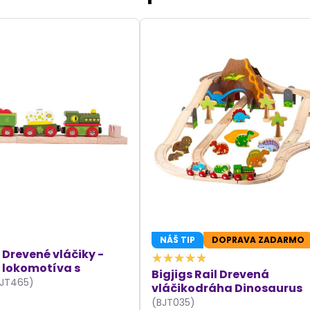
NÁŠ TIP
DOPRAVA ZADARMO
l Drevené vláčiky -
 lokomotíva s
Bigjigs Rail Drevená
BJT465)
vláčikodráha Dinosaurus
(BJT035)