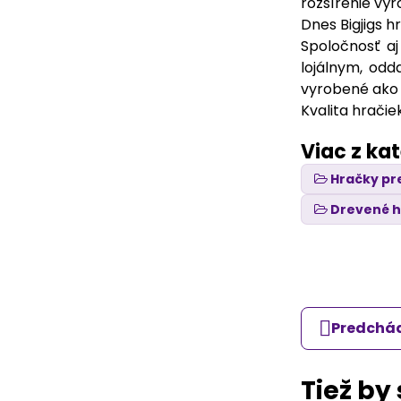
rozšírenie výr
Dnes Bigjigs 
Spoločnosť aj
lojálnym, od
vyrobené ako t
Kvalita hrači
Viac z ka
Hračky pr
Drevené 
Predchád
Tiež by