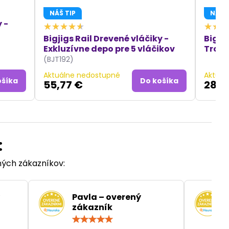
NÁŠ TIP
NÁŠ T
 -
Bigjigs Rail Drevené vláčiky -
Bigji
Exkluzívne depo pre 5 vláčikov
Troji
(BJT192)
Aktuálne nedostupné
Aktuál
ošíka
Do košíka
55,77 €
28,4
:
ených zákazníkov:
Pavla – overený
zákazník
otenie:
Hodnotenie:
5