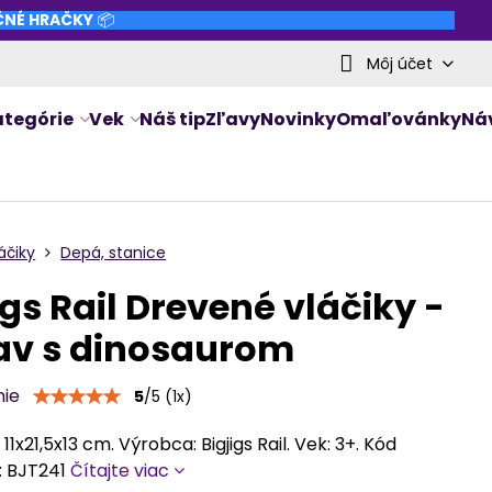
NČNÉ HRAČKY
📦
Môj účet
ategórie
Vek
Náš tip
Zľavy
Novinky
Omaľovánky
Ná
áčiky
Depá, stanice
igs Rail Drevené vláčiky -
av s dinosaurom
nie
5
/
5
(
1
x)
11x21,5x13 cm. Výrobca: Bigjigs Rail. Vek: 3+. Kód
: BJT241
Čítajte viac