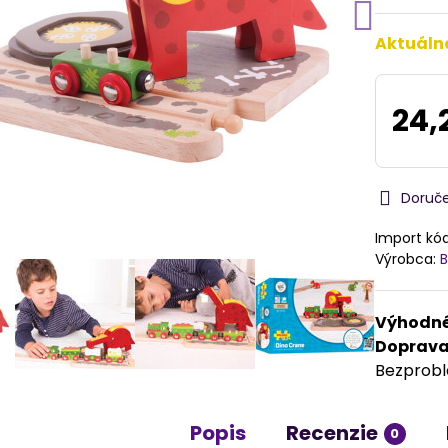
Aktuáln
24,
Doruč
Import kó
Výrobca:
B
Výhodné
Doprav
Bezprob
Popis
Recenzie
0