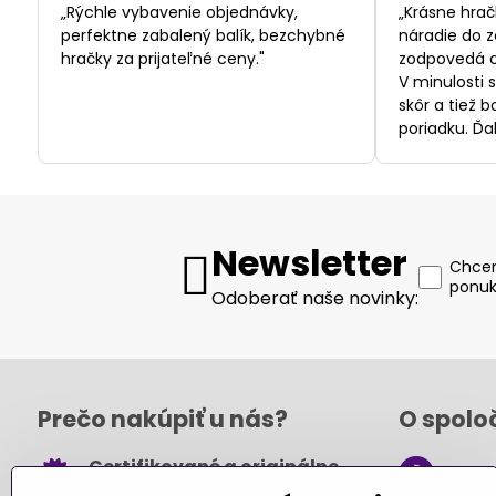
/
„Rýchle vybavenie objednávky,
„Krásne hrač
5
perfektne zabalený balík, bezchybné
náradie do z
hračky za prijateľné ceny."
zodpovedá c
V minulosti 
skôr a tiež 
poriadku. Ďa
Newsletter
Chcem
ponuk
Odoberať naše novinky:
Prečo nakúpiť u nás?
O spolo
Certifikované a originálne
+421
hračky