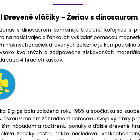
il Drevené vláčiky - Žeriav s dinosaurom
 žeriav s dinosaurom kombinuje tradičnú koľajnicu s 
ura na nosiči vajec a ľahko ich vykladať pomocou magneti
h hlavných značiek drevených železníc je kompatibilná s Bi
ysoko kvalitných a zodpovedne získavaných materiá
á sa zo 4 hracích kúskov.
ka Bigjigs bola založená roku 1985 a spočiatku sa zaober
s láskou v malom záhradnom domčeku, svoje výrobky predá
ím nápadom a rozšíreniu ponuky o ďalšie drevené hračky
 sláva značky rástla, takže nasledoval veľkoobchodn