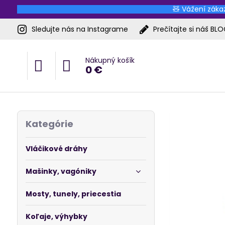
🧸 Vážení zákaz
Sledujte nás na Instagrame
Prečítajte si náš BL
Nákupný košík
0 €
Kategórie
Vláčikové dráhy
Mašinky, vagóniky
Mosty, tunely, priecestia
Koľaje, výhybky