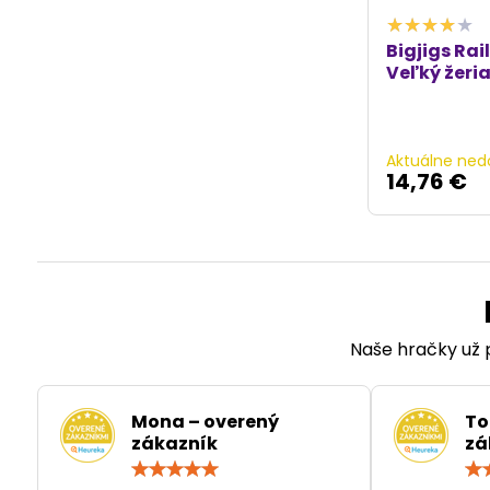
Bigjigs Rai
Veľký žeri
Aktuálne ned
14,76 €
Naše hračky už p
Mona – overený
To
zákazník
zá
Hodnotenie:
5