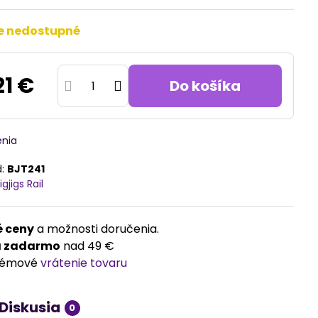
e nedostupné
21 €
Do košíka
enia
d:
BJT241
igjigs Rail
 ceny
a možnosti doručenia.
a zadarmo
nad 49 €
lémové
vrátenie tovaru
Diskusia
0