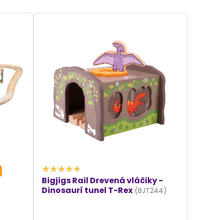
Bigjigs Rail Drevená vláčiky -
Dinosaurí tunel T-Rex
(BJT244)