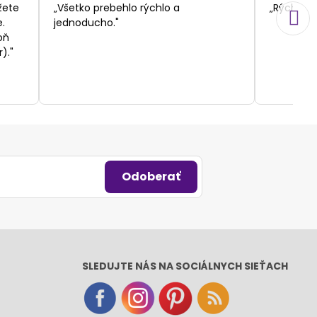
/
žete
„Všetko prebehlo rýchlo a
„Rýchlosť
5
.
jednoducho."
oň
)."
Odoberať
SLEDUJTE NÁS NA SOCIÁLNYCH SIEŤACH