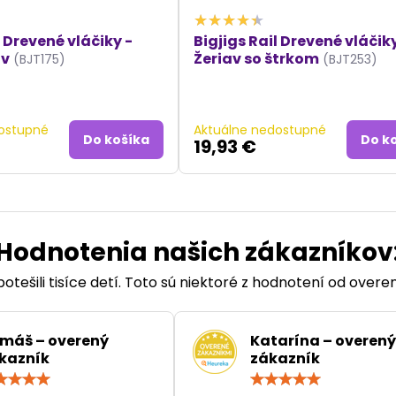
l Drevené vláčiky -
Bigjigs Rail Drevené vláčiky
av
Žeriav so štrkom
(BJT175)
(BJT253)
ostupné
Aktuálne nedostupné
Do košíka
Do k
19,93 €
Hodnotenia našich zákazníkov
otešili tisíce detí. Toto sú niektoré z hodnotení od over
máš – overený
Katarína – overený
kazník
zákazník
Hodnotenie:
Hodn
5
5