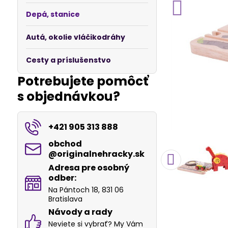
Depá, stanice
Autá, okolie vláčikodráhy
Cesty a príslušenstvo
Potrebujete pomôcť
s objednávkou?
+421 905 313 888
obchod​
@originalnehracky​.sk
Adresa pre osobný
odber:
Na Pántoch 18, 831 06
Bratislava
Návody a rady
Neviete si vybrať? My Vám