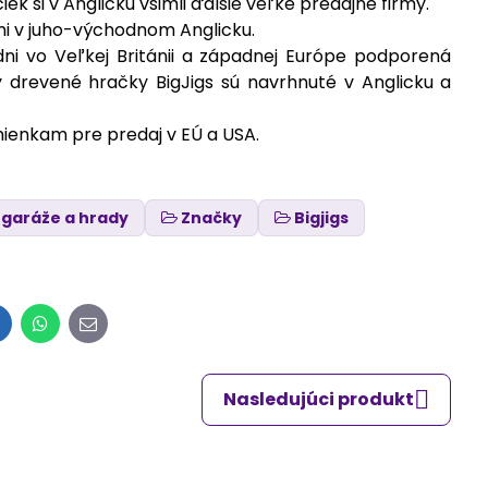
k si v Anglicku všimli ďalšie veľké predajné firmy.
dmi v juho-východnom Anglicku.
dni vo Veľkej Británii a západnej Európe podporená
drevené hračky BigJigs sú navrhnuté v Anglicku a
ienkam pre predaj v EÚ a USA.
 garáže a hrady
Značky
Bigjigs
inkedIn
WhatsApp
E-
mail
Nasledujúci produkt