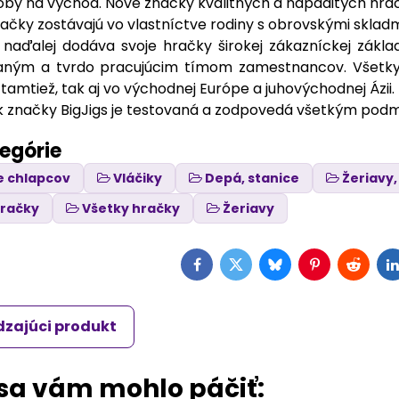
oby na východ. Nové značky kvalitných a nápaditých hračie
hračky zostávajú vo vlastníctve rodiny s obrovskými skla
 naďalej dodáva svoje hračky širokej zákazníckej zákla
daným a tvrdo pracujúcim tímom zamestnancov. Všetky 
amtiež, tak aj vo východnej Európe a juhovýchodnej Ázii.
ek značky BigJigs je testovaná a zodpovedá všetkým podm
tegórie
e chlapcov
Vláčiky
Depá, stanice
Žeriavy,
hračky
Všetky hračky
Žeriavy
Facebook
Twitter
Bluesky
Pinterest
Reddit
L
zajúci produkt
 sa vám mohlo páčiť: