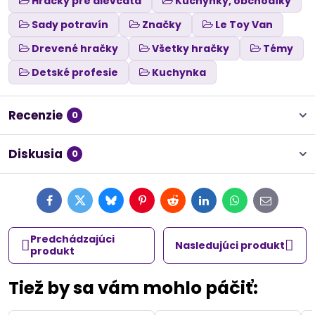
Hračky pre dievčatá
Kuchynky, obchodíky
Sady potravín
Značky
Le Toy Van
Drevené hračky
Všetky hračky
Témy
Detské profesie
Kuchynka
Recenzie
0
Diskusia
0
Facebook
Twitter
Bluesky
Pinterest
Reddit
LinkedIn
WhatsApp
E-
mail
Predchádzajúci
Nasledujúci produkt
produkt
Tiež by sa vám mohlo páčiť: