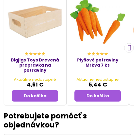
Bigjigs Toys Drevená
Plyšové potraviny
prepravka na
Mrkva 7 ks
potraviny
Aktuálne nedostupné
Aktuálne nedostupné
4,61 €
5,44 €
Do košíka
Do košíka
Potrebujete pomôcť s
objednávkou?