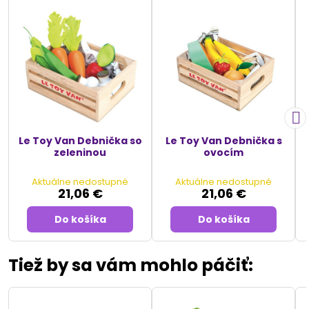
Le Toy Van Debnička so
Le Toy Van Debnička s
zeleninou
ovocím
Aktuálne nedostupné
Aktuálne nedostupné
21,06 €
21,06 €
Do košíka
Do košíka
Tiež by sa vám mohlo páčiť: