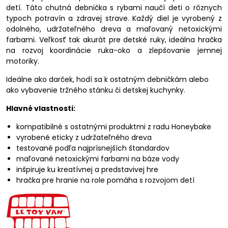
detí. Táto chutná debnička s rybami naučí deti o rôznych
typoch potravín a zdravej strave. Každý diel je vyrobený z
odolného, udržateľného dreva a maľovaný netoxickými
farbami. Veľkosť tak akurát pre detské ruky, ideálna hračka
na rozvoj koordinácie ruka-oko a zlepšovanie jemnej
motoriky.
Ideálne ako darček, hodí sa k ostatným debničkám alebo
ako vybavenie tržného stánku či detskej kuchynky.
Hlavné vlastnosti:
kompatibilné s ostatnými produktmi z radu Honeybake
vyrobené eticky z udržateľného dreva
testované podľa najprísnejších štandardov
maľované netoxickými farbami na báze vody
inšpiruje ku kreatívnej a predstavivej hre
hračka pre hranie na role pomáha s rozvojom detí