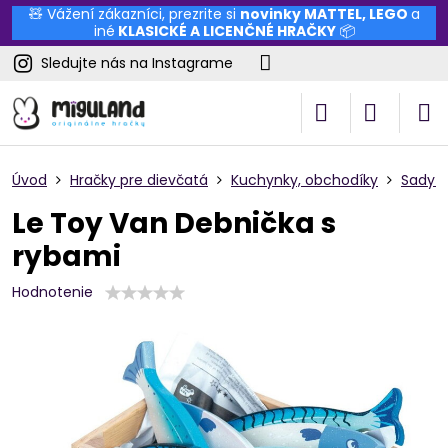
🧸 Vážení zákazníci, prezrite si
novinky
MATTEL
,
LEGO
a
iné
KLASICKÉ A LICENČNÉ HRAČKY
📦
Sledujte nás na Instagrame
Úvod
Hračky pre dievčatá
Kuchynky, obchodíky
Sady p
Le Toy Van Debnička s
rybami
Hodnotenie