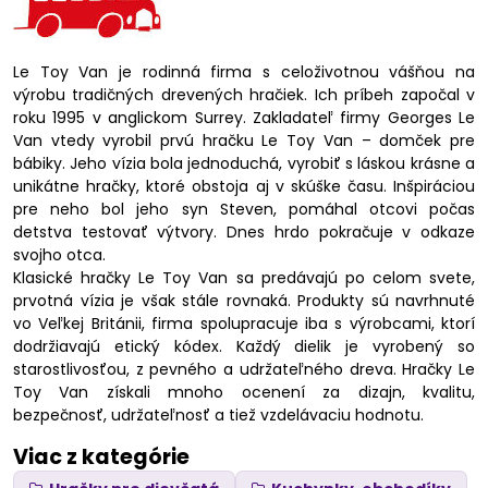
Le Toy Van je rodinná firma s celoživotnou vášňou na
výrobu tradičných drevených hračiek. Ich príbeh započal v
roku 1995 v anglickom Surrey. Zakladateľ firmy Georges Le
Van vtedy vyrobil prvú hračku Le Toy Van – domček pre
bábiky. Jeho vízia bola jednoduchá, vyrobiť s láskou krásne a
unikátne hračky, ktoré obstoja aj v skúške času. Inšpiráciou
pre neho bol jeho syn Steven, pomáhal otcovi počas
detstva testovať výtvory. Dnes hrdo pokračuje v odkaze
svojho otca.
Klasické hračky Le Toy Van sa predávajú po celom svete,
prvotná vízia je však stále rovnaká. Produkty sú navrhnuté
vo Veľkej Británii, firma spolupracuje iba s výrobcami, ktorí
dodržiavajú etický kódex. Každý dielik je vyrobený so
starostlivosťou, z pevného a udržateľného dreva. Hračky Le
Toy Van získali mnoho ocenení za dizajn, kvalitu,
bezpečnosť, udržateľnosť a tiež vzdelávaciu hodnotu.
Viac z kategórie