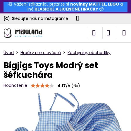
🧸 Vážení zákazníci, prezrite si
novinky
MATTEL
,
LEGO
a
iné
KLASICKÉ A LICENČNÉ HRAČKY
📦
Sledujte nás na Instagrame
Úvod
Hračky pre dievčatá
Kuchynky, obchodíky
Bigjigs Toys Modrý set
šéfkuchára
Hodnotenie
4.17
/
5
(
6
x)