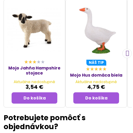
NÁŠ TIP
Mojo Jahňa Hampshire
stojace
Mojo Hus domáca biela
Aktuálne nedostupné
Aktuálne nedostupné
3,54 €
4,75 €
Do košíka
Do košíka
Potrebujete pomôcť s
objednávkou?