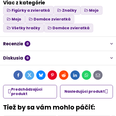
Viac z kategórie
Figúrky a zvieratká
Značky
Mojo
Mojo
Domáce zvieratká
Všetky hračky
Domáce zvieratká
Recenzie
0
Diskusia
0
Facebook
Twitter
Bluesky
Pinterest
Reddit
LinkedIn
WhatsApp
E-
mail
Predchádzajúci
Nasledujúci produkt
produkt
Tiež by sa vám mohlo páčiť: