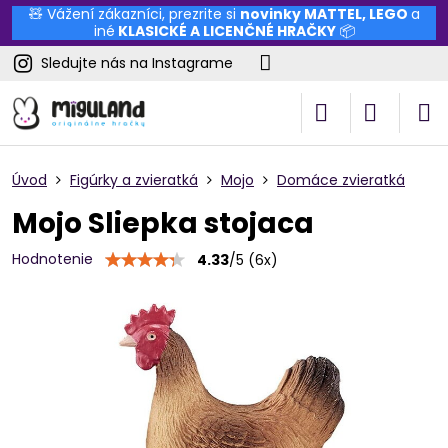
🧸 Vážení zákazníci, prezrite si
novinky
MATTEL
,
LEGO
a
iné
KLASICKÉ A LICENČNÉ HRAČKY
📦
Sledujte nás na Instagrame
Úvod
Figúrky a zvieratká
Mojo
Domáce zvieratká
Mojo Sliepka stojaca
Hodnotenie
4.33
/
5
(
6
x)