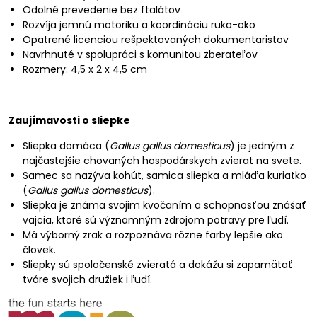
Odolné prevedenie bez ftalátov
Rozvíja jemnú motoriku a koordináciu ruka-oko
Opatrené licenciou rešpektovaných dokumentaristov
Navrhnuté v spolupráci s komunitou zberateľov
Rozmery: 4,5 x 2 x 4,5 cm
Zaujímavosti o sliepke
Sliepka domáca (
Gallus gallus domesticus
) je jedným z
najčastejšie chovaných hospodárskych zvierat na svete.
Samec sa nazýva kohút, samica sliepka a mláďa kuriatko
(
Gallus gallus domesticus
).
Sliepka je známa svojim kvočaním a schopnosťou znášať
vajcia, ktoré sú významným zdrojom potravy pre ľudí.
Má výborný zrak a rozpoznáva rôzne farby lepšie ako
človek.
Sliepky sú spoločenské zvieratá a dokážu si zapamätať
tváre svojich družiek i ľudí.