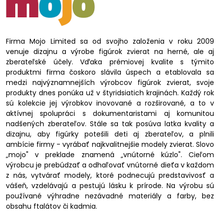
Firma Mojo Limited sa od svojho založenia v roku 2009
venuje dizajnu a výrobe figúrok zvierat na herné, ale aj
zberateľské účely. Vďaka prémiovej kvalite s týmito
produktmi firma čoskoro slávila úspech a etablovala sa
medzi najvýznamnejších výrobcov figúrok zvierat, svoje
produkty dnes ponúka už v štyridsiatich krajinách. Každý rok
sú kolekcie jej výrobkov inovované a rozširované, a to v
aktívnej spolupráci s dokumentaristami aj komunitou
nadšených zberateľov. Stále sa tak posúva latka kvality a
dizajnu, aby figúrky potešili deti aj zberateľov, a plnili
ambície firmy - vyrábať najkvalitnejšie modely zvierat. Slovo
„mojo" v preklade znamená „vnútorné kúzlo". Cieľom
výrobcu je prebúdzať a odhaľovať vnútorné dieťa v každom
z nás, vytvárať modely, ktoré podnecujú predstavivosť a
vášeň, vzdelávajú a pestujú lásku k prírode. Na výrobu sú
používané výhradne nezávadné materiály a farby, bez
obsahu ftalátov či kadmia.