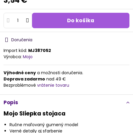
3,54 €
Do košíka
Doručenia
Import kód:
MJ387052
Výrobca:
Mojo
Výhodné ceny
a možnosti doručenia.
Doprava zadarmo
nad 49 €
Bezproblémové
vrátenie tovaru
Popis
Mojo Sliepka stojaca
Ručne maľovaný gumený model
Verné detaily aj sfarbenie