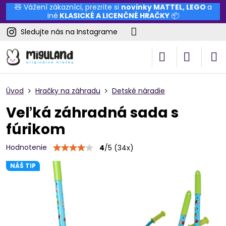
🧸 Vážení zákazníci, prezrite si
novinky
MATTEL
,
LEGO
a
iné
KLASICKÉ A LICENČNÉ HRAČKY
📦
Sledujte nás na Instagrame
Úvod
Hračky na záhradu
Detské náradie
Veľká záhradná sada s
fúrikom
Hodnotenie
4
/
5
(
34
x)
NÁŠ TIP