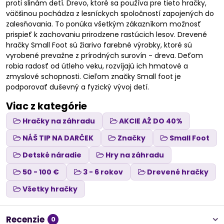
proti slinám detí. Drevo, ktoré sa používa pre tieto hračky,
väčšinou pochádza z lesníckych spoločností zapojených do
zalesňovania. To ponúka všetkým zákazníkom možnosť
prispieť k zachovaniu prirodzene rastúcich lesov. Drevené
hračky Small Foot sú žiarivo farebné výrobky, ktoré sú
vyrobené prevažne z prírodných surovín - dreva. Deťom
robia radosť od útleho veku, rozvíjajú ich hmatové a
zmyslové schopnosti. Cieľom značky Small foot je
podporovať duševný a fyzický vývoj detí.
Viac z kategórie
Hračky na záhradu
AKCIE AŽ DO 40%
NÁŠ TIP NA DARČEK
Značky
Small Foot
Detské náradie
Hry na záhradu
50 - 100 €
3 - 6 rokov
Drevené hračky
Všetky hračky
Recenzie
0