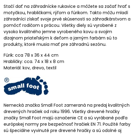
Stačí dať na záhradnícke rukavice a môžete sa začať hrať s
motyčkou, hrabličkami, rýľom a fúrikom. Takto môžu mladí
záhradníci získať svoje prvé skúsenosti so záhradkárstvom a
pomôcť rodičom s prácou. Všetky diely sú vyrobené z
vysoko kvalitného jemne vyrobeného kovu a svojim
dizajnom priateľským k deťom a jarným farbám sú to
produkty, ktoré musia mať pre záhradnú sezónu.
Fúrik: cca 78 x 36 x 44 cm
Hrabličky: cca. 74 x 18 x 8 cm
Materiál: kov, drevo, textil
Nemecká značka Small Foot zameraná na predaj kvalitných
drevených hračiek od roku 1996. Všetky drevené hračky
značky Small Foot majú označenie CE a sú vyrábané podľa
európskej normy pre bezpečnosť hračiek EN 71. Použité farby
sú špeciálne vyvinuté pre drevené hračky a sú odolné aj