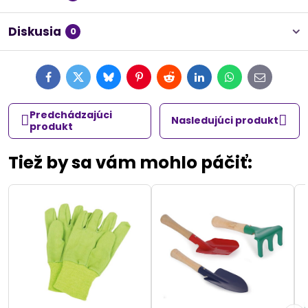
Diskusia
0
Facebook
Twitter
Bluesky
Pinterest
Reddit
LinkedIn
WhatsApp
E-
mail
Predchádzajúci
Nasledujúci produkt
produkt
Tiež by sa vám mohlo páčiť: