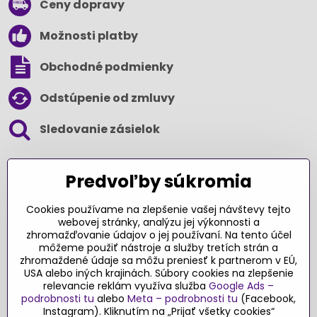
Ceny dopravy
Možnosti platby
Obchodné podmienky
Odstúpenie od zmluvy
Sledovanie zásielok
SLEDUJTE NÁS NA SOCIÁLNYCH SIEŤACH
Predvoľby súkromia
Cookies používame na zlepšenie vašej návštevy tejto
webovej stránky, analýzu jej výkonnosti a
zhromažďovanie údajov o jej používaní. Na tento účel
Ďakujeme za podporu
môžeme použiť nástroje a služby tretích strán a
zhromaždené údaje sa môžu preniesť k partnerom v EÚ,
Sme slovenský e-shop​. Fungujeme len
USA alebo iných krajinách. Súbory cookies na zlepšenie
vďaka vám – rodičom a všetkým, ktorí veria
relevancie reklám využíva služba
Google Ads –
v poctivý výber kvalitných hračiek s
podrobnosti tu
alebo
Meta – podrobnosti tu
(Facebook,
pridanou hodnotou​. Každý nákup na
Instagram). Kliknutím na „Prijať všetky cookies“