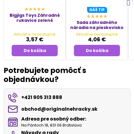
NÁŠ TIP
Bigjigs Toys Záhradné
rukavice zelené
Sada záhradného
náradia na pieskovisko
Aktuálne nedostupné
Aktuálne nedostupné
3,57 €
4,06 €
Do košíka
Do košíka
Potrebujete pomôcť s
objednávkou?
+421 905 313 888
obchod​@originalnehracky​.sk
Adresa pre osobný odber:
Na Pántoch 18, 831 06 Bratislava
Návody a rady