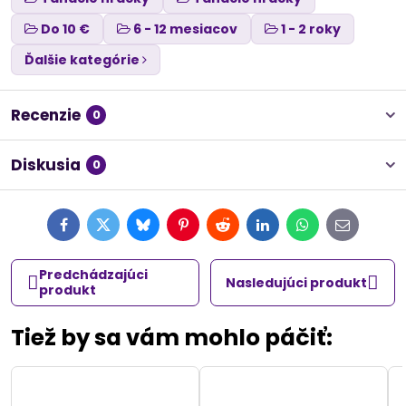
Do 10 €
6 - 12 mesiacov
1 - 2 roky
Ďalšie kategórie
Recenzie
0
Diskusia
0
Facebook
Twitter
Bluesky
Pinterest
Reddit
LinkedIn
WhatsApp
E-
mail
Predchádzajúci
Nasledujúci produkt
produkt
Tiež by sa vám mohlo páčiť: