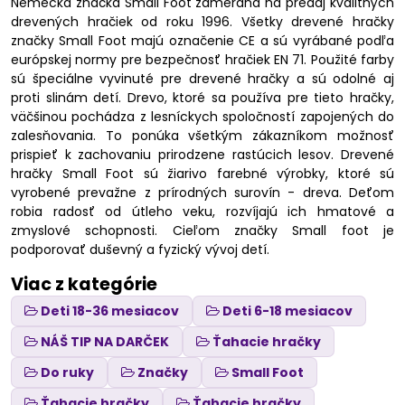
Nemecká značka Small Foot zameraná na predaj kvalitných
drevených hračiek od roku 1996. Všetky drevené hračky
značky Small Foot majú označenie CE a sú vyrábané podľa
európskej normy pre bezpečnosť hračiek EN 71. Použité farby
sú špeciálne vyvinuté pre drevené hračky a sú odolné aj
proti slinám detí. Drevo, ktoré sa používa pre tieto hračky,
väčšinou pochádza z lesníckych spoločností zapojených do
zalesňovania. To ponúka všetkým zákazníkom možnosť
prispieť k zachovaniu prirodzene rastúcich lesov. Drevené
hračky Small Foot sú žiarivo farebné výrobky, ktoré sú
vyrobené prevažne z prírodných surovín - dreva. Deťom
robia radosť od útleho veku, rozvíjajú ich hmatové a
zmyslové schopnosti. Cieľom značky Small foot je
podporovať duševný a fyzický vývoj detí.
Viac z kategórie
Deti 18-36 mesiacov
Deti 6-18 mesiacov
NÁŠ TIP NA DARČEK
Ťahacie hračky
Do ruky
Značky
Small Foot
Ťahacie hračky
Ťahacie hračky