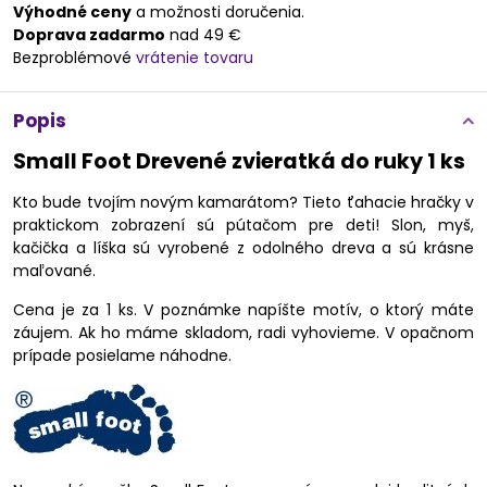
Výhodné ceny
a možnosti doručenia.
Doprava zadarmo
nad 49 €
Bezproblémové
vrátenie tovaru
Popis
Small Foot Drevené zvieratká do ruky 1 ks
Kto bude tvojím novým kamarátom? Tieto ťahacie hračky v
praktickom zobrazení sú pútačom pre deti! Slon, myš,
kačička a líška sú vyrobené z odolného dreva a sú krásne
maľované.
Cena je za 1 ks. V poznámke napíšte motív, o ktorý máte
záujem. Ak ho máme skladom, radi vyhovieme. V opačnom
prípade posielame náhodne.