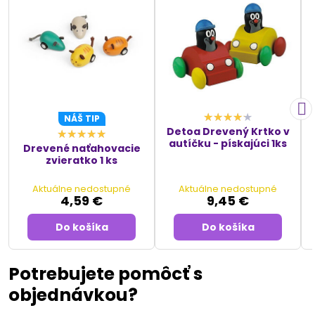
NÁŠ TIP
Detoa Drevený Krtko v
autíčku - pískajúci 1ks
Drevené naťahovacie
zvieratko 1 ks
Aktuálne nedostupné
Aktuálne nedostupné
4,59 €
9,45 €
Do košíka
Do košíka
Potrebujete pomôcť s
objednávkou?