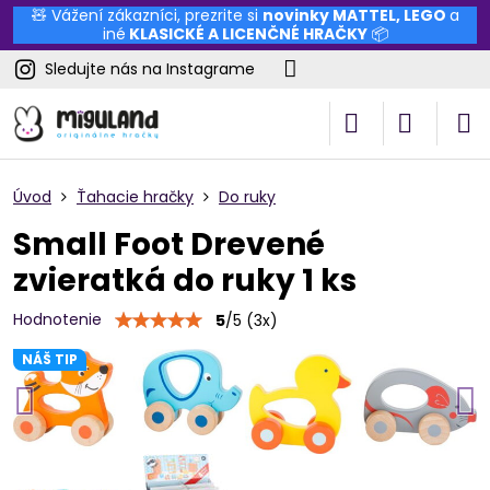
🧸 Vážení zákazníci, prezrite si
novinky
MATTEL
,
LEGO
a
iné
KLASICKÉ A LICENČNÉ HRAČKY
📦
Sledujte nás na Instagrame
Úvod
Ťahacie hračky
Do ruky
Small Foot Drevené
zvieratká do ruky 1 ks
Hodnotenie
5
/
5
(
3
x)
NÁŠ TIP