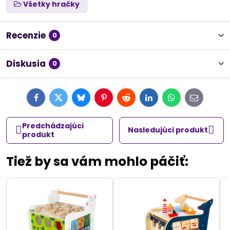
Všetky hračky
Recenzie
0
Diskusia
0
Facebook
Twitter
Bluesky
Pinterest
Reddit
LinkedIn
WhatsApp
E-
mail
Predchádzajúci
Nasledujúci produkt
produkt
Tiež by sa vám mohlo páčiť: