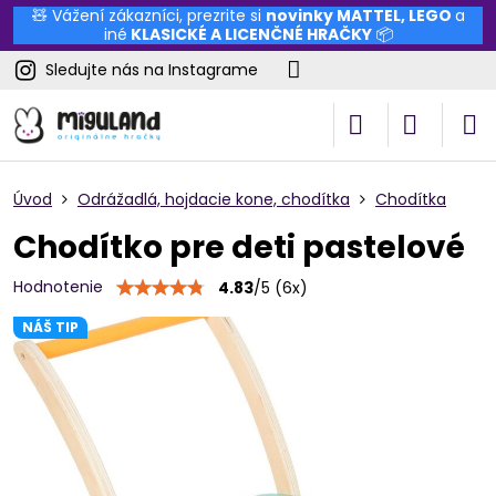
🧸 Vážení zákazníci, prezrite si
novinky
MATTEL
,
LEGO
a
iné
KLASICKÉ A LICENČNÉ HRAČKY
📦
Sledujte nás na Instagrame
Úvod
Odrážadlá, hojdacie kone, chodítka
Chodítka
Chodítko pre deti pastelové
Hodnotenie
4.83
/
5
(
6
x)
NÁŠ TIP