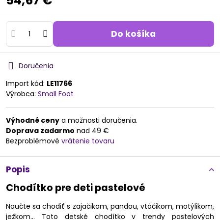
54,67 €
Do košíka
Doručenia
Import kód:
LE11766
Výrobca:
Small Foot
Výhodné ceny
a možnosti doručenia.
Doprava zadarmo
nad 49 €
Bezproblémové
vrátenie tovaru
Popis
Chodítko pre deti pastelové
Naučte sa chodiť s zajačikom, pandou, vtáčikom, motýlikom,
ježkom... Toto detské chodítko v trendy pastelových