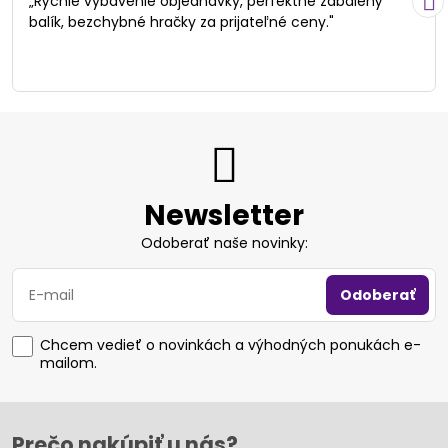
„Rýchle vybavenie objednávky, perfektne zabalený
5
balík, bezchybné hračky za prijateľné ceny."
Newsletter
Odoberať naše novinky:
Odoberať
Chcem vedieť o novinkách a výhodných ponukách e-
mailom.
Prečo nakúpiť u nás?