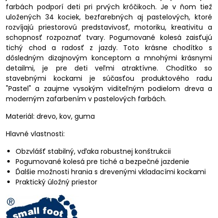
farbách podporí deti pri prvých krôčikoch. Je v ňom tiež
uložených 34 kociek, bezfarebných aj pastelových, ktoré
rozvíjajú priestorovú predstavivosť, motoriku, kreativitu a
schopnosť rozpoznať tvary. Pogumované kolesá zaisťujú
tichý chod a radosť z jazdy. Toto krásne chodítko s
dôsledným dizajnovým konceptom a mnohými krásnymi
detailmi, je pre deti veľmi atraktívne. Chodítko so
stavebnými kockami je súčasťou produktového radu
"Pastel" a zaujme vysokým viditeľným podielom dreva a
moderným zafarbením v pastelových farbách.
Materiál: drevo, kov, guma
Hlavné vlastnosti:
Obzvlášť stabilný, vďaka robustnej konštrukcii
Pogumované kolesá pre tiché a bezpečné jazdenie
Ďalšie možnosti hrania s drevenými vkladacími kockami
Praktický úložný priestor