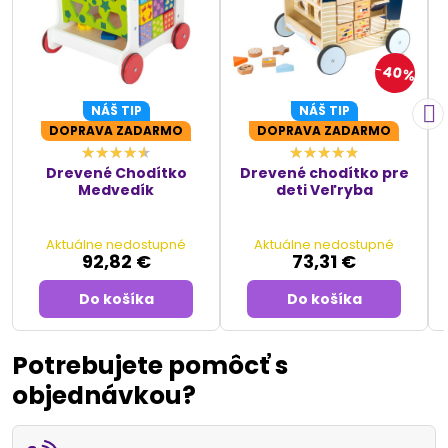
40%
NÁŠ TIP
NÁŠ TIP
DOPRAVA ZADARMO
DOPRAVA ZADARMO
Drevené Chodítko
Drevené chodítko pre
Medvedík
deti Veľryba
Aktuálne nedostupné
Aktuálne nedostupné
92,82 €
73,31 €
Do košíka
Do košíka
Potrebujete pomôcť s
objednávkou?