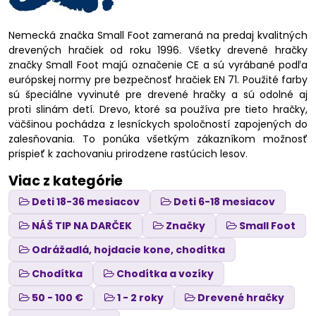
Nemecká značka Small Foot zameraná na predaj kvalitných
drevených hračiek od roku 1996. Všetky drevené hračky
značky Small Foot majú označenie CE a sú vyrábané podľa
európskej normy pre bezpečnosť hračiek EN 71. Použité farby
sú špeciálne vyvinuté pre drevené hračky a sú odolné aj
proti slinám detí. Drevo, ktoré sa používa pre tieto hračky,
väčšinou pochádza z lesníckych spoločností zapojených do
zalesňovania. To ponúka všetkým zákazníkom možnosť
prispieť k zachovaniu prirodzene rastúcich lesov.
Viac z kategórie
Deti 18-36 mesiacov
Deti 6-18 mesiacov
NÁŠ TIP NA DARČEK
Značky
Small Foot
Odrážadlá, hojdacie kone, chodítka
Chodítka
Chodítka a vozíky
50 - 100 €
1 - 2 roky
Drevené hračky