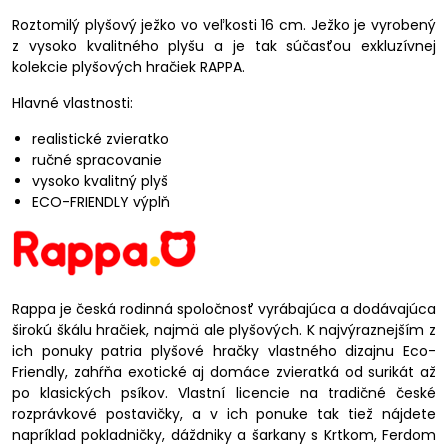
Roztomilý plyšový ježko vo veľkosti 16 cm. Ježko je vyrobený
z vysoko kvalitného plyšu a je tak súčasťou exkluzívnej
kolekcie plyšových hračiek RAPPA.
Hlavné vlastnosti:
realistické zvieratko
ručné spracovanie
vysoko kvalitný plyš
ECO-FRIENDLY výplň
Rappa je česká rodinná spoločnosť vyrábajúca a dodávajúca
širokú škálu hračiek, najmä ale plyšových. K najvýraznejším z
ich ponuky patria plyšové hračky vlastného dizajnu Eco-
Friendly, zahŕňa exotické aj domáce zvieratká od surikát až
po klasických psíkov. Vlastní licencie na tradičné české
rozprávkové postavičky, a v ich ponuke tak tiež nájdete
napríklad pokladničky, dáždniky a šarkany s Krtkom, Ferdom