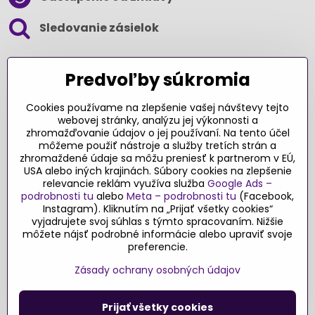
Sledovanie zásielok
SLEDUJTE NÁS NA SOCIÁLNYCH SIEŤACH
Predvoľby súkromia
Cookies používame na zlepšenie vašej návštevy tejto
webovej stránky, analýzu jej výkonnosti a
zhromažďovanie údajov o jej používaní. Na tento účel
Ďakujeme za podporu
môžeme použiť nástroje a služby tretích strán a
zhromaždené údaje sa môžu preniesť k partnerom v EÚ,
Sme slovenský e-shop​. Fungujeme len
USA alebo iných krajinách. Súbory cookies na zlepšenie
vďaka vám – rodičom a všetkým, ktorí veria
relevancie reklám využíva služba
Google Ads –
v poctivý výber kvalitných hračiek s
podrobnosti tu
alebo
Meta – podrobnosti tu
(Facebook,
pridanou hodnotou​. Každý nákup na
Instagram). Kliknutím na „Prijať všetky cookies“
Originalnehracky​.sk je pre nás podporou a
vyjadrujete svoj súhlas s týmto spracovaním. Nižšie
môžete nájsť podrobné informácie alebo upraviť svoje
motiváciou prinášať hračky a produkty,
preferencie.
ktoré majú zmysel​.
Zásady ochrany osobných údajov
©
2026
Copyright
Predvoľby súkromia
Zásady ochrany osobných údajov
Prijať všetky cookies