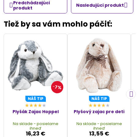
Predchádzajúci
Nasledujúci produkt
produkt
Tiež by sa vám mohlo páčiť:
7%
NÁŠ TIP
NÁŠ TIP
Plyšák Zajac Hoppel
Plyšový zajac pre deti
Na sklade - posielame
Na sklade - posielame
ihneď
ihneď
16,23 €
13,55 €