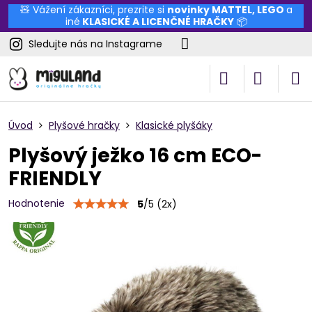
🧸 Vážení zákazníci, prezrite si
novinky
MATTEL
,
LEGO
a
iné
KLASICKÉ A LICENČNÉ HRAČKY
📦
Sledujte nás na Instagrame
Úvod
Plyšové hračky
Klasické plyšáky
Plyšový ježko 16 cm ECO-
FRIENDLY
Hodnotenie
5
/
5
(
2
x)