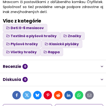
Mravcom či postavičkami z obľúbeného komiksu Čtyřlístek.
Spoločnosť sa tiež pravidelne venuje podpore zdravotne aj
inak znevýhodnených detí.
Viac z kategórie
Deti 0-6 mesiacov
Textilné a plyšové hračky
Značky
Plyšové hračky
Klasické plyšáky
Všetky hračky
Rappa
Recenzie
0
Diskusia
0
Facebook
Twitter
Bluesky
Pinterest
Reddit
LinkedIn
WhatsApp
E-
mail