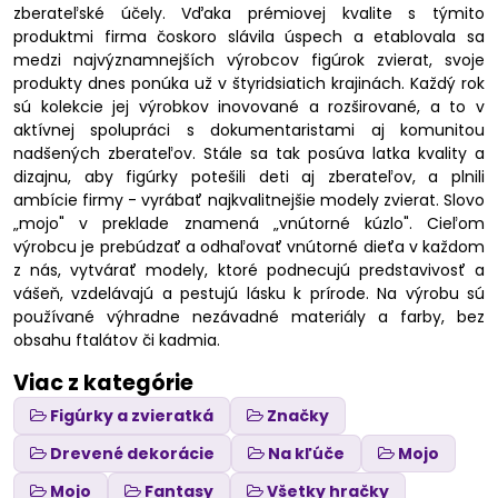
zberateľské účely. Vďaka prémiovej kvalite s týmito
produktmi firma čoskoro slávila úspech a etablovala sa
medzi najvýznamnejších výrobcov figúrok zvierat, svoje
produkty dnes ponúka už v štyridsiatich krajinách. Každý rok
sú kolekcie jej výrobkov inovované a rozširované, a to v
aktívnej spolupráci s dokumentaristami aj komunitou
nadšených zberateľov. Stále sa tak posúva latka kvality a
dizajnu, aby figúrky potešili deti aj zberateľov, a plnili
ambície firmy - vyrábať najkvalitnejšie modely zvierat. Slovo
„mojo" v preklade znamená „vnútorné kúzlo". Cieľom
výrobcu je prebúdzať a odhaľovať vnútorné dieťa v každom
z nás, vytvárať modely, ktoré podnecujú predstavivosť a
vášeň, vzdelávajú a pestujú lásku k prírode. Na výrobu sú
používané výhradne nezávadné materiály a farby, bez
obsahu ftalátov či kadmia.
Viac z kategórie
Figúrky a zvieratká
Značky
Drevené dekorácie
Na kľúče
Mojo
Mojo
Fantasy
Všetky hračky