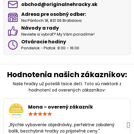
obchod​@originalnehracky​.sk
Adresa pre osobný odber:
Na Pántoch 18, 831 06 Bratislava
Návody a rady
Neviete si vybrať? My Vám poradíme!
Otváracie hodiny
Pondelok - Piatok: 8:00 – 16:00
Hodnotenia našich zákazníkov:
Naše hračky už potešili tisíce detí. Toto sú niektoré z
hodnotení od overených zákazníkov:
Mona – overený zákazník
Hodnotenie:
5
/
„Rýchle vybavenie objednávky, perfektne zabalený
5
balík, bezchybné hračky za prijateľné ceny."