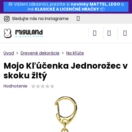
🧸 Vážení zákazníci, prezrite si
novinky
MATTEL
,
LEGO
a
iné
KLASICKÉ A LICENČNÉ HRAČKY
📦
Sledujte nás na Instagrame
Úvod
Drevené dekorácie
Na kľúče
Mojo Kľúčenka Jednorožec v
skoku žltý
Hodnotenie