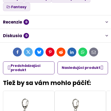
Fantasy
Recenzie
0
Diskusia
0
Facebook
Twitter
Bluesky
Pinterest
Reddit
LinkedIn
WhatsApp
E-
mail
Predchádzajúci
Nasledujúci produkt
produkt
Tiež by sa vám mohlo páčiť: