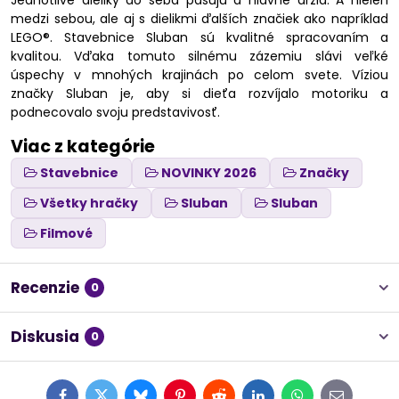
Jednotlivé dieliky do seba pasujú a hlavne držia. A nielen
medzi sebou, ale aj s dielikmi ďalších značiek ako napríklad
LEGO®. Stavebnice Sluban sú kvalitné spracovaním a
kvalitou. Vďaka tomuto silnému zázemiu slávi veľké
úspechy v mnohých krajinách po celom svete. Víziou
značky Sluban je, aby si dieťa rozvíjalo motoriku a
podnecovalo svoju predstavivosť.
Viac z kategórie
Stavebnice
NOVINKY 2026
Značky
Všetky hračky
Sluban
Sluban
Filmové
Recenzie
0
Diskusia
0