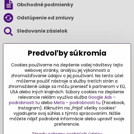
Obchodné podmienky
Odstúpenie od zmluvy
Sledovanie zásielok
SLEDUJTE NÁS NA SOCIÁLNYCH SIEŤACH
Predvoľby súkromia
Cookies používame na zlepšenie vašej návštevy tejto
webovej stránky, analýzu jej výkonnosti a
zhromažďovanie údajov o jej používaní. Na tento účel
Ďakujeme za podporu
môžeme použiť nástroje a služby tretích strán a
zhromaždené údaje sa môžu preniesť k partnerom v EÚ,
Sme slovenský e-shop​. Fungujeme len
USA alebo iných krajinách. Súbory cookies na zlepšenie
vďaka vám – rodičom a všetkým, ktorí veria
relevancie reklám využíva služba
Google Ads –
v poctivý výber kvalitných hračiek s
podrobnosti tu
alebo
Meta – podrobnosti tu
(Facebook,
pridanou hodnotou​. Každý nákup na
Instagram). Kliknutím na „Prijať všetky cookies“
Originalnehracky​.sk je pre nás podporou a
vyjadrujete svoj súhlas s týmto spracovaním. Nižšie
môžete nájsť podrobné informácie alebo upraviť svoje
motiváciou prinášať hračky a produkty,
preferencie.
ktoré majú zmysel​.