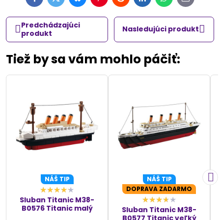
Facebook
Twitter
Bluesky
Pinterest
Reddit
LinkedIn
WhatsApp
E-
mail
Predchádzajúci
Nasledujúci produkt
produkt
Tiež by sa vám mohlo páčiť:
NÁŠ TIP
NÁŠ TIP
DOPRAVA ZADARMO
Sluban Titanic M38-
B0576 Titanic malý
Sluban Titanic M38-
B0577 Titanic veľký