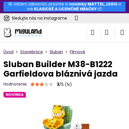
🧸 Vážení zákazníci, prezrite si
novinky
MATTEL
,
LEGO
a
iné
KLASICKÉ A LICENČNÉ HRAČKY
📦
Sledujte nás na Instagrame
Úvod
Stavebnice
Sluban
Filmové
Sluban Builder M38-B1222
Garfieldova bláznivá jazda
Hodnotenie
3
/
5
(
1
x)
NOVINKA