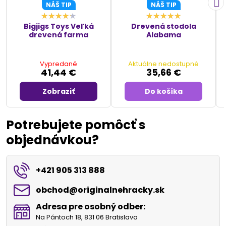
NÁŠ TIP
NÁŠ TIP
Bigjigs Toys Veľká
Drevená stodola
drevená farma
Alabama
Vypredané
Aktuálne nedostupné
41,44 €
35,66 €
Zobraziť
Do košíka
Potrebujete pomôcť s
objednávkou?
+421 905 313 888
obchod​@originalnehracky​.sk
Adresa pre osobný odber:
Na Pántoch 18, 831 06 Bratislava