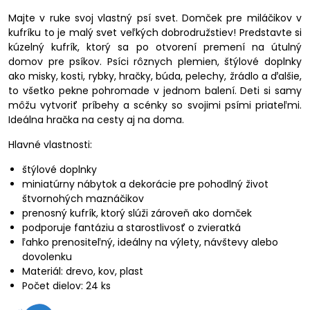
Majte v ruke svoj vlastný psí svet. Domček pre miláčikov v
kufríku to je malý svet veľkých dobrodružstiev! Predstavte si
kúzelný kufrík, ktorý sa po otvorení premení na útulný
domov pre psíkov. Psíci rôznych plemien, štýlové doplnky
ako misky, kosti, rybky, hračky, búda, pelechy, žrádlo a ďalšie,
to všetko pekne pohromade v jednom balení. Deti si samy
môžu vytvoriť príbehy a scénky so svojimi psími priateľmi.
Ideálna hračka na cesty aj na doma.
Hlavné vlastnosti:
štýlové doplnky
miniatúrny nábytok a dekorácie pre pohodlný život
štvornohých maznáčikov
prenosný kufrík, ktorý slúži zároveň ako domček
podporuje fantáziu a starostlivosť o zvieratká
ľahko prenositeľný, ideálny na výlety, návštevy alebo
dovolenku
Materiál: drevo, kov, plast
Počet dielov: 24 ks