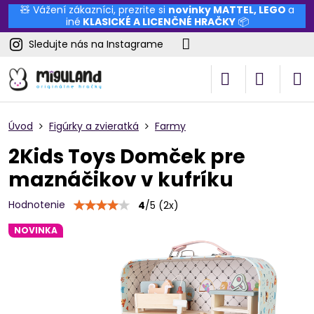
🧸 Vážení zákazníci, prezrite si
novinky
MATTEL
,
LEGO
a
iné
KLASICKÉ A LICENČNÉ HRAČKY
📦
Sledujte nás na Instagrame
Úvod
Figúrky a zvieratká
Farmy
2Kids Toys Domček pre
maznáčikov v kufríku
Hodnotenie
4
/
5
(
2
x)
NOVINKA