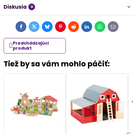
Diskusia
0
Facebook
Twitter
Bluesky
Pinterest
Reddit
LinkedIn
WhatsApp
E-
mail
Predchádzajúci
produkt
Tiež by sa vám mohlo páčiť: