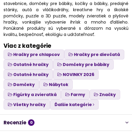
stavebnice, domčeky pre bábiky, kočíky a bábiky, predajné
stánky, autá a vláčikodráhy, kreatívne hry a školské
pomôcky, puzzle a 3D puzzle, modely zvieratiek a plyšové
hračky, vonkajšie vybavenie ihrísk a mnoho ďalšieho.
Ponúkané produkty sú vyberané s dôrazom na vysokú
kvalitu, bezpečnosť, ekológiu a udržateľnosť.
Viac z kategórie
Hračky pre chlapcov
Hračky pre dievčatá
Ostatné hračky
Domčeky pre bábiky
Ostatné hračky
NOVINKY 2026
Domčeky
Nábytok
Figúrky a zvieratká
Farmy
Značky
Všetky hračky
Ďalšie kategórie
Recenzie
0