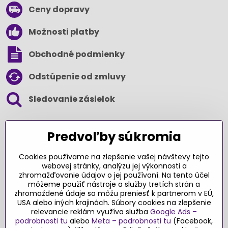
Ceny dopravy
Možnosti platby
Obchodné podmienky
Odstúpenie od zmluvy
Sledovanie zásielok
SLEDUJTE NÁS NA SOCIÁLNYCH SIEŤACH
Predvoľby súkromia
Cookies používame na zlepšenie vašej návštevy tejto
webovej stránky, analýzu jej výkonnosti a
zhromažďovanie údajov o jej používaní. Na tento účel
Ďakujeme za podporu
môžeme použiť nástroje a služby tretích strán a
zhromaždené údaje sa môžu preniesť k partnerom v EÚ,
Sme slovenský e-shop​. Fungujeme len
USA alebo iných krajinách. Súbory cookies na zlepšenie
vďaka vám – rodičom a všetkým, ktorí veria
relevancie reklám využíva služba
Google Ads –
v poctivý výber kvalitných hračiek s
podrobnosti tu
alebo
Meta – podrobnosti tu
(Facebook,