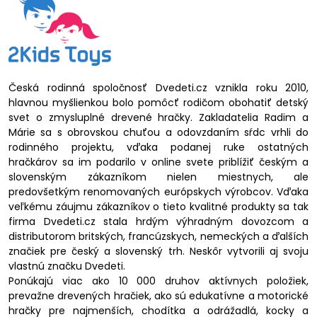
Česká rodinná spoločnosť Dvedeti.cz vznikla roku 2010,
hlavnou myšlienkou bolo pomôcť rodičom obohatiť detský
svet o zmysluplné drevené hračky. Zakladatelia Radim a
Márie sa s obrovskou chuťou a odovzdaním sŕdc vrhli do
rodinného projektu, vďaka podanej ruke ostatných
hračkárov sa im podarilo v online svete priblížiť českým a
slovenským zákazníkom nielen miestnych, ale
predovšetkým renomovaných európskych výrobcov. Vďaka
veľkému záujmu zákazníkov o tieto kvalitné produkty sa tak
firma Dvedeti.cz stala hrdým výhradným dovozcom a
distributorom britských, francúzskych, nemeckých a ďalších
značiek pre český a slovenský trh. Neskôr vytvorili aj svoju
vlastnú značku Dvedeti.
Ponúkajú viac ako 10 000 druhov aktívnych položiek,
prevažne drevených hračiek, ako sú edukatívne a motorické
hračky pre najmenších, chodítka a odrážadlá, kocky a