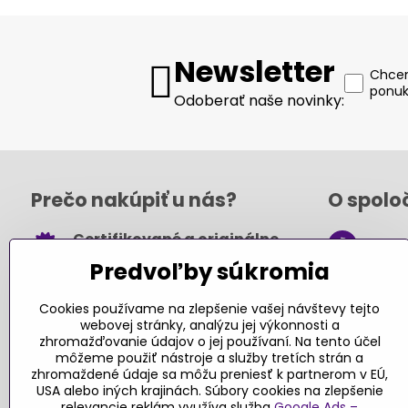
Newsletter
Chcem
ponuk
Odoberať naše novinky:
Prečo nakúpiť u nás?
O spolo
Certifikované a originálne
+421
hračky
Predvoľby súkromia
obch
Takmer 100% spokojných
.sk
zákazníkov
Cookies používame na zlepšenie vašej návštevy tejto
webovej stránky, analýzu jej výkonnosti a
Kont
Pri nákupe nad 49 € doprava
zhromažďovanie údajov o jej používaní. Na tento účel
môžeme použiť nástroje a služby tretích strán a
zadarmo
zhromaždené údaje sa môžu preniesť k partnerom v EÚ,
Sledujte
USA alebo iných krajinách. Súbory cookies na zlepšenie
Návody a tipy
relevancie reklám využíva služba
Google Ads –