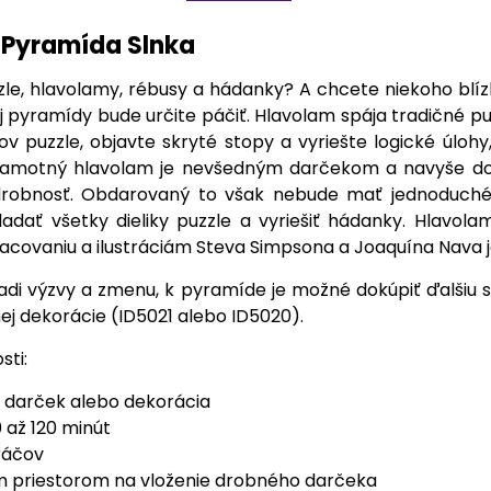
 Pyramída Slnka
zle, hlavolamy, rébusy a hádanky? A chcete niekoho bl
 pyramídy bude určite páčiť. Hlavolam spája tradičné puz
kov puzzle, objavte skryté stopy a vyriešte logické úloh
 samotný hlavolam je nevšedným darčekom a navyše do 
 drobnosť. Obdarovaný to však nebude mať jednoduché!
adať všetky dieliky puzzle a vyriešiť hádanky. Hlavol
covaniu a ilustráciám Steva Simpsona a Joaquína Nava j
adi výzvy a zmenu, k pyramíde je možné dokúpiť ďalšiu 
ej dekorácie (ID5021 alebo ID5020).
sti:
 darček alebo dekorácia
 až 120 minút
hráčov
m priestorom na vloženie drobného darčeka