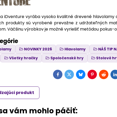
 iDventure vyrába vysoko kvalitné drevené hlavolamy a 
Ich produkty sú vyrobené prevažne z udržateľných mate
rom. Väčšinu výrobkov je možné vyriešiť metódou pokus
tegórie
volamy
NOVINKY 2026
Hlavolamy
NÁŠ TIP 
Všetky hračky
Spoločenské hry
Stolové hr
Facebook
Twitter
Bluesky
Pinterest
Reddit
L
zajúci produkt
 sa vám mohlo páčiť: