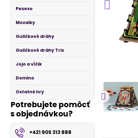
Pexeso
Mozaiky
Guličkové dráhy
Guličkové dráhy Trix
Jojo a vĺčik
Domino
Ostatné hry
Potrebujete pomôcť
s objednávkou?
+421 905 313 888