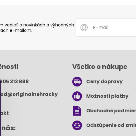
 vedieť o novinkách a výhodných
ách e-mailom.
čnosti
Všetko o nákupe
 905 313 888
Ceny dopravy
od​@originalnehracky​
Možnosti platby
Obchodné podmie
akt
Odstúpenie od zml
 nás: