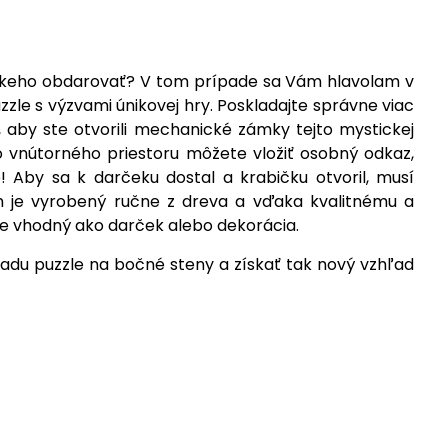
ízkeho obdarovať? V tom prípade sa Vám hlavolam v
zle s výzvami únikovej hry. Poskladajte správne viac
y, aby ste otvorili mechanické zámky tejto mystickej
vnútorného priestoru môžete vložiť osobný odkaz,
 Aby sa k darčeku dostal a krabičku otvoril, musí
am je vyrobený ručne z dreva a vďaka kvalitnému a
e vhodný ako darček alebo dekorácia.
sadu puzzle na bočné steny a získať tak nový vzhľad