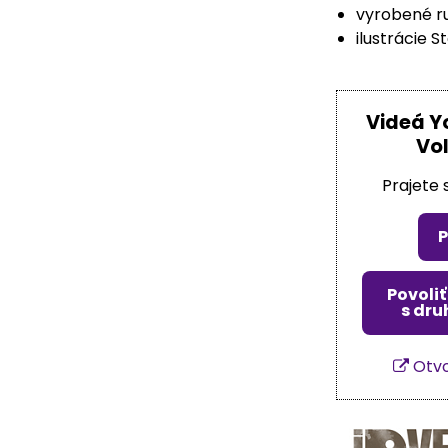
vyrobené r
ilustrácie 
Videá Y
Vo
Prajete 
P
Povoli
s dru
Otvo