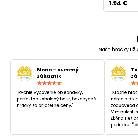
1,94 €
Naše hračky už p
Mona – overený
To
zákazník
zá
Hodnotenie:
5
/
„Rýchle vybavenie objednávky,
„Krásne hrač
5
perfektne zabalený balík, bezchybné
náradie do z
hračky za prijateľné ceny."
zodpovedá c
V minulosti 
skôr a tiež 
poriadku. Ďa