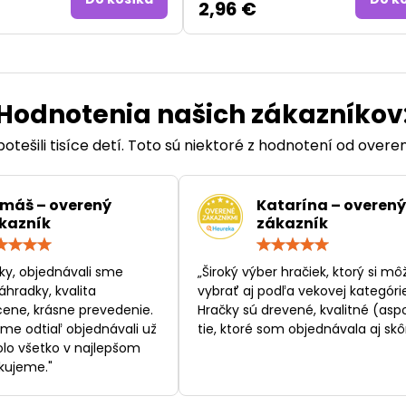
2,96 €
Hodnotenia našich zákazníkov
otešili tisíce detí. Toto sú niektoré z hodnotení od over
máš – overený
Katarína – overený
kazník
zákazník
Hodnotenie:
Hodn
5
5
/
/
ky, objednávali sme
„Široký výber hračiek, ktorý si mô
5
5
áhradky, kvalita
vybrať aj podľa vekovej kategórie
ene, krásne prevedenie.
Hračky sú drevené, kvalitné (asp
sme odtiaľ objednávali už
tie, ktoré som objednávala aj skôr
bolo všetko v najlepšom
kujeme."