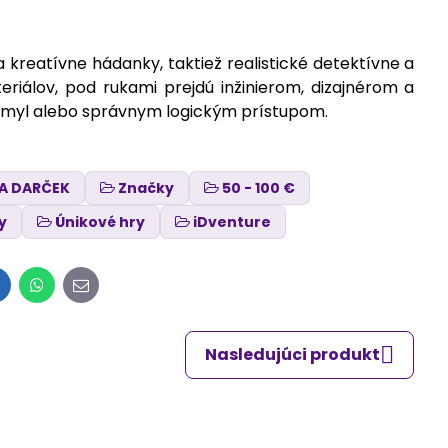
kreatívne hádanky, taktiež realistické detektívne a
riálov, pod rukami prejdú inžinierom, dizajnérom a
-omyl alebo správnym logickým prístupom.
NA DARČEK
Značky
50 - 100 €
y
Únikové hry
iDventure
inkedIn
WhatsApp
E-
mail
Nasledujúci produkt