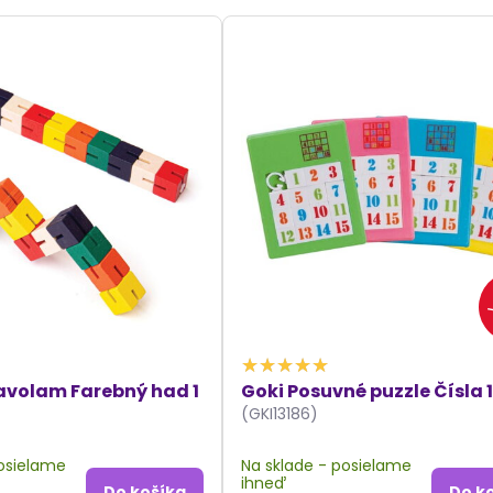
avolam Farebný had 1
Goki Posuvné puzzle Čísla 1
(GKI13186)
posielame
Na sklade - posielame
ihneď
Do košíka
Do k