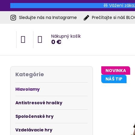
🧸 Vážení zákaz
Sledujte nás na Instagrame
Prečítajte si náš BL
Nákupný košík
0 €
NOVINKA
Kategórie
NÁŠ TIP
Hlavolamy
Antistresové hračky
Spoločenské hry
Vzdelávacie hry