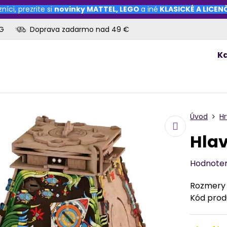
níci, prezrite si
novinky
MATTEL
,
LEGO
a iné
KLASICKÉ A LICE
OG
Doprava zadarmo nad 49 €
K
Úvod
H
Hla
Hodnote
Rozmery b
Kód prod