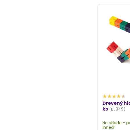
Drevený hl
ks
(BJ949)
Na sklade - 
ihneď