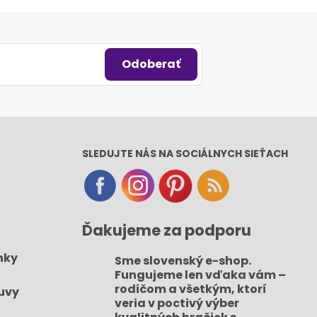
Odoberať
SLEDUJTE NÁS NA SOCIÁLNYCH SIEŤACH
Ďakujeme za podporu
nky
Sme slovenský e-shop​.
Fungujeme len vďaka vám –
rodičom a všetkým, ktorí
uvy
veria v poctivý výber