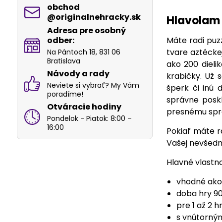
obchod​
@originalnehracky​.sk
Hlavolam
Adresa pre osobný
odber:
Máte radi puz
tvare aztéckej
Na Pántoch 18, 831 06
Bratislava
ako 200 dieli
Návody a rady
krabičky. Už
Neviete si vybrať? My Vám
šperk či inú
poradíme!
správne poskl
Otváracie hodiny
presnému spra
Pondelok - Piatok: 8:00 –
16:00
Pokiaľ máte r
Vašej nevšedn
Hlavné vlastno
vhodné ako
doba hry 90
pre 1 až 2 
s vnútorný