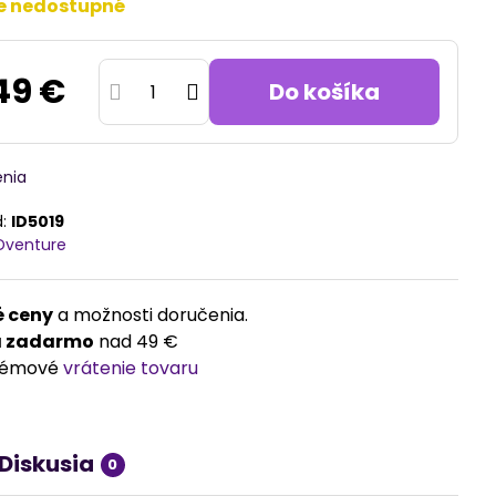
e nedostupné
49 €
Do košíka
enia
d:
ID5019
Dventure
 ceny
a možnosti doručenia.
a zadarmo
nad 49 €
lémové
vrátenie tovaru
Diskusia
0