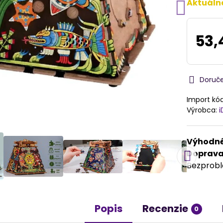
Aktuáln
53,
Doruč
Import kó
Výrobca:
i
Výhodné
Doprav
Bezprob
Popis
Recenzie
0