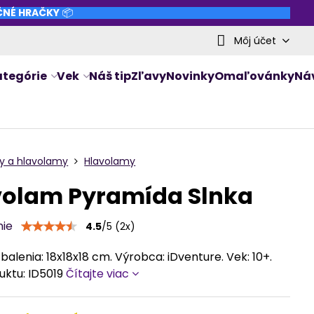
NČNÉ HRAČKY
📦
Môj účet
ategórie
Vek
Náš tip
Zľavy
Novinky
Omaľovánky
Ná
ry a hlavolamy
Hlavolamy
volam Pyramída Slnka
nie
4.5
/
5
(
2
x)
alenia: 18x18x18 cm. Výrobca: iDventure. Vek: 10+.
uktu: ID5019
Čítajte viac