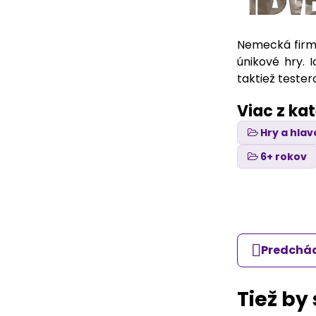
Nemecká firma
únikové hry. 
taktiež teste
Viac z ka
Hry a hla
6+ rokov
Predchád
Tiež by