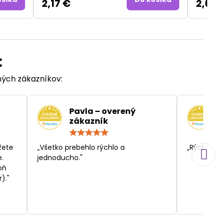
2,17 €
2,63
:
ených zákazníkov:
Pavla – overený
zákazník
otenie:
Hodnotenie:
5
/
žete
„Všetko prebehlo rýchlo a
„Rýchlosť
5
.
jednoducho."
oň
)."