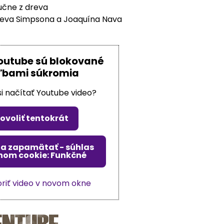
učne z dreva
Steva Simpsona a Joaquína Nava
outube sú blokované
ľbami súkromia
si načítať Youtube video?
ovoliť tentokrát
ť a zapamätať - súhlas
hom cookie: Funkčné
riť video v novom okne