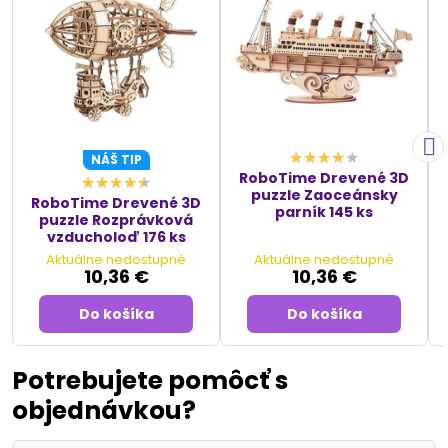
NÁŠ TIP
RoboTime Drevené 3D
puzzle Zaoceánsky
RoboTime Drevené 3D
parník 145 ks
puzzle Rozprávková
vzducholoď 176 ks
Aktuálne nedostupné
Aktuálne nedostupné
10,36 €
10,36 €
Do košíka
Do košíka
Potrebujete pomôcť s
objednávkou?