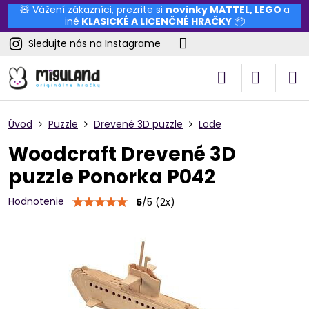
🧸 Vážení zákazníci, prezrite si
novinky
MATTEL
,
LEGO
a
iné
KLASICKÉ A LICENČNÉ HRAČKY
📦
Sledujte nás na Instagrame
Úvod
Puzzle
Drevené 3D puzzle
Lode
Woodcraft Drevené 3D
puzzle Ponorka P042
Hodnotenie
5
/
5
(
2
x)