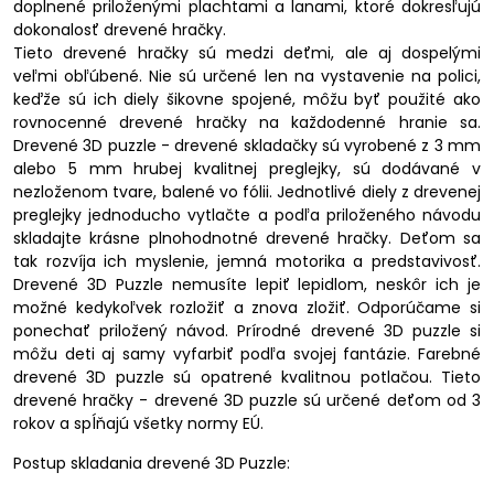
doplnené priloženými plachtami a lanami, ktoré dokresľujú
dokonalosť drevené hračky.
Tieto drevené hračky sú medzi deťmi, ale aj dospelými
veľmi obľúbené. Nie sú určené len na vystavenie na polici,
keďže sú ich diely šikovne spojené, môžu byť použité ako
rovnocenné drevené hračky na každodenné hranie sa.
Drevené 3D puzzle - drevené skladačky sú vyrobené z 3 mm
alebo 5 mm hrubej kvalitnej preglejky, sú dodávané v
nezloženom tvare, balené vo fólii. Jednotlivé diely z drevenej
preglejky jednoducho vytlačte a podľa priloženého návodu
skladajte krásne plnohodnotné drevené hračky. Deťom sa
tak rozvíja ich myslenie, jemná motorika a predstavivosť.
Drevené 3D Puzzle nemusíte lepiť lepidlom, neskôr ich je
možné kedykoľvek rozložiť a znova zložiť. Odporúčame si
ponechať priložený návod. Prírodné drevené 3D puzzle si
môžu deti aj samy vyfarbiť podľa svojej fantázie. Farebné
drevené 3D puzzle sú opatrené kvalitnou potlačou. Tieto
drevené hračky - drevené 3D puzzle sú určené deťom od 3
rokov a spĺňajú všetky normy EÚ.
Postup skladania drevené 3D Puzzle: