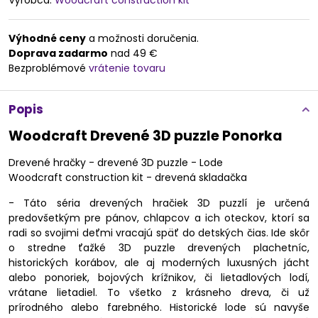
Výrobca:
Woodcraft construction kit
Výhodné ceny
a možnosti doručenia.
Doprava zadarmo
nad 49 €
Bezproblémové
vrátenie tovaru
Popis
Woodcraft Drevené 3D puzzle Ponorka
Drevené hračky - drevené 3D puzzle - Lode
Woodcraft construction kit - drevená skladačka
- Táto séria drevených hračiek 3D puzzlí je určená
predovšetkým pre pánov, chlapcov a ich oteckov, ktorí sa
radi so svojimi deťmi vracajú späť do detských čias. Ide skôr
o stredne ťažké 3D puzzle drevených plachetníc,
historických korábov, ale aj moderných luxusných jácht
alebo ponoriek, bojových krížnikov, či lietadlových lodí,
vrátane lietadiel. To všetko z krásneho dreva, či už
prírodného alebo farebného. Historické lode sú navyše