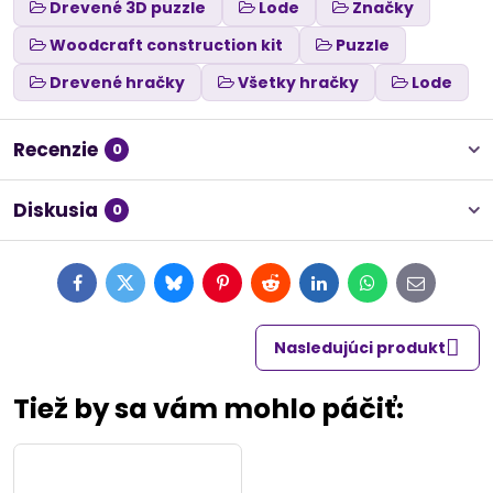
Drevené 3D puzzle
Lode
Značky
Woodcraft construction kit
Puzzle
Drevené hračky
Všetky hračky
Lode
Recenzie
0
Diskusia
0
Facebook
Twitter
Bluesky
Pinterest
Reddit
LinkedIn
WhatsApp
E-
mail
Nasledujúci produkt
Tiež by sa vám mohlo páčiť: