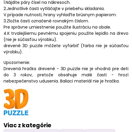
1.Nájdite páry čísel na nákresoch.
2.Jednotlivé časti vytláčajte v priebehu skladania.
V prípade nutnosti, hrany vyhlaďte brúsnym papierom.
3.Zložte časti označené rovnakým číslom.
Pre správne umiestnenie použite ilustráciu na obale.
4.K trvalejšiemu pevnému spojeniu použite lepidlo na drevo
(nie je súčasťou výrobku).
drevené 3D puzzle môžete vyfarbiť (farba nie je súčasťou
výrobku).
Upozornenie:
Drevená hračka drevené - 3D puzzle nie je vhodná pre deti
do 3 rokov, pretože obsahuje malé časti - hrozí
nebezpečenstvo udusenia. Baliaci materiál nie je hračka.
Viac z kategórie