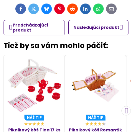
Facebook
Twitter
Bluesky
Pinterest
Reddit
LinkedIn
WhatsApp
E-
mail
Predchádzajúci
Nasledujúci produkt
produkt
Tiež by sa vám mohlo páčiť:
NÁŠ TIP
NÁŠ TIP
Piknikový kôš Tina 17 ks
Piknikový kôš Romantik