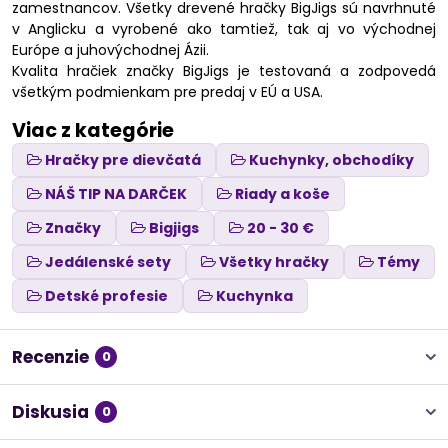
zamestnancov. Všetky drevené hračky BigJigs sú navrhnuté
v Anglicku a vyrobené ako tamtiež, tak aj vo východnej
Európe a juhovýchodnej Ázii.
Kvalita hračiek značky BigJigs je testovaná a zodpovedá
všetkým podmienkam pre predaj v EÚ a USA.
Viac z kategórie
Hračky pre dievčatá
Kuchynky, obchodíky
NÁŠ TIP NA DARČEK
Riady a koše
Značky
Bigjigs
20 - 30 €
Jedálenské sety
Všetky hračky
Témy
Detské profesie
Kuchynka
Recenzie
0
Diskusia
0