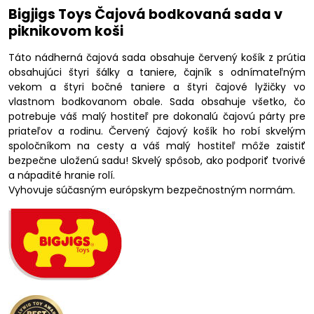
Bigjigs Toys Čajová bodkovaná sada v
piknikovom koši
Táto nádherná čajová sada obsahuje červený košík z prútia
obsahujúci štyri šálky a taniere, čajník s odnímateľným
vekom a štyri bočné taniere a štyri čajové lyžičky vo
vlastnom bodkovanom obale. Sada obsahuje všetko, čo
potrebuje váš malý hostiteľ pre dokonalú čajovú párty pre
priateľov a rodinu. Červený čajový košík ho robí skvelým
spoločníkom na cesty a váš malý hostiteľ môže zaistiť
bezpečne uloženú sadu! Skvelý spôsob, ako podporiť tvorivé
a nápadité hranie rolí.
Vyhovuje súčasným európskym bezpečnostným normám.