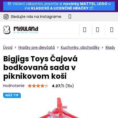
🧸 Vážení zákazníci, prezrite si
novinky
MATTEL
,
LEGO
a
iné
KLASICKÉ A LICENČNÉ HRAČKY
📦
Sledujte nás na Instagrame
Úvod
Hračky pre dievčatá
Kuchynky, obchodíky
Riady 
Bigjigs Toys Čajová
bodkovaná sada v
piknikovom koši
Hodnotenie
4.27
/
5
(
15
x)
NÁŠ TIP