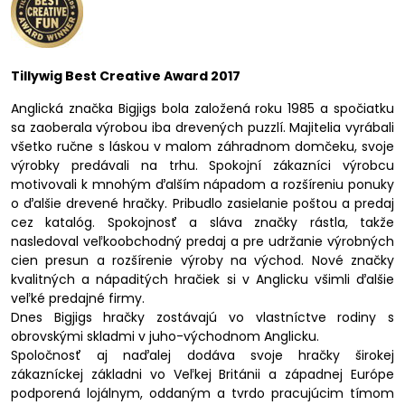
Tillywig Best Creative Award 2017
Anglická značka Bigjigs bola založená roku 1985 a spočiatku
sa zaoberala výrobou iba drevených puzzlí. Majitelia vyrábali
všetko ručne s láskou v malom záhradnom domčeku, svoje
výrobky predávali na trhu. Spokojní zákazníci výrobcu
motivovali k mnohým ďalším nápadom a rozšíreniu ponuky
o ďalšie drevené hračky. Pribudlo zasielanie poštou a predaj
cez katalóg. Spokojnosť a sláva značky rástla, takže
nasledoval veľkoobchodný predaj a pre udržanie výrobných
cien presun a rozšírenie výroby na východ. Nové značky
kvalitných a nápaditých hračiek si v Anglicku všimli ďalšie
veľké predajné firmy.
Dnes Bigjigs hračky zostávajú vo vlastníctve rodiny s
obrovskými skladmi v juho-východnom Anglicku.
Spoločnosť aj naďalej dodáva svoje hračky širokej
zákazníckej základni vo Veľkej Británii a západnej Európe
podporená lojálnym, oddaným a tvrdo pracujúcim tímom