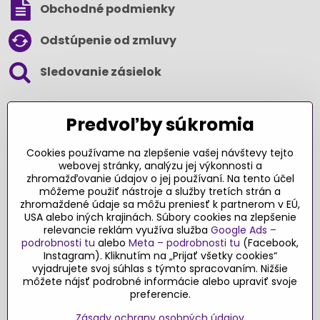
Obchodné podmienky
Odstúpenie od zmluvy
Sledovanie zásielok
SLEDUJTE NÁS NA SOCIÁLNYCH SIEŤACH
Predvoľby súkromia
Cookies používame na zlepšenie vašej návštevy tejto
webovej stránky, analýzu jej výkonnosti a
zhromažďovanie údajov o jej používaní. Na tento účel
Ďakujeme za podporu
môžeme použiť nástroje a služby tretích strán a
zhromaždené údaje sa môžu preniesť k partnerom v EÚ,
Sme slovenský e-shop​. Fungujeme len
USA alebo iných krajinách. Súbory cookies na zlepšenie
vďaka vám – rodičom a všetkým, ktorí veria
relevancie reklám využíva služba
Google Ads –
v poctivý výber kvalitných hračiek s
podrobnosti tu
alebo
Meta – podrobnosti tu
(Facebook,
pridanou hodnotou​. Každý nákup na
Instagram). Kliknutím na „Prijať všetky cookies“
Originalnehracky​.sk je pre nás podporou a
vyjadrujete svoj súhlas s týmto spracovaním. Nižšie
môžete nájsť podrobné informácie alebo upraviť svoje
motiváciou prinášať hračky a produkty,
preferencie.
ktoré majú zmysel​.
Zásady ochrany osobných údajov