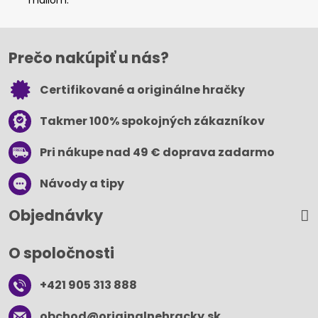
mailom.
Prečo nakúpiť u nás?
Certifikované a originálne hračky
Takmer 100% spokojných zákazníkov
Pri nákupe nad 49 € doprava zadarmo
Návody a tipy
Objednávky
O spoločnosti
+421 905 313 888
obchod​@originalnehracky​.sk