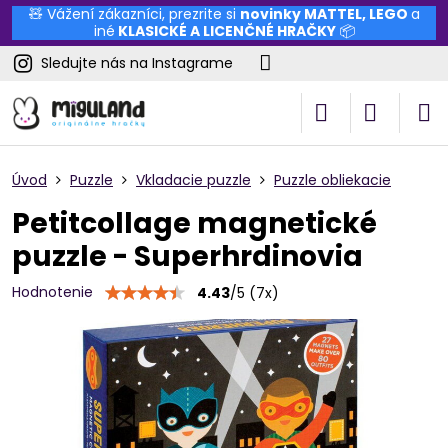
🧸 Vážení zákazníci, prezrite si
novinky
MATTEL
,
LEGO
a
iné
KLASICKÉ A LICENČNÉ HRAČKY
📦
Sledujte nás na Instagrame
Úvod
Puzzle
Vkladacie puzzle
Puzzle obliekacie
Petitcollage magnetické
puzzle - Superhrdinovia
Hodnotenie
4.43
/
5
(
7
x)