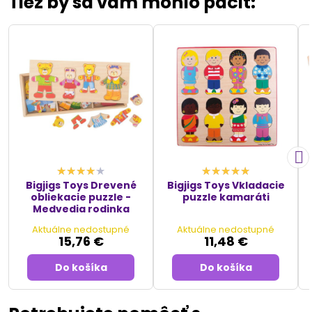
Tiež by sa vám mohlo páčiť:
Bigjigs Toys Drevené
Bigjigs Toys Vkladacie
obliekacie puzzle -
puzzle kamaráti
Medvedia rodinka
Aktuálne nedostupné
Aktuálne nedostupné
15,76 €
11,48 €
Do košíka
Do košíka