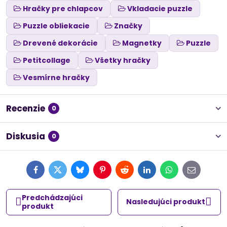
Hračky pre chlapcov
Vkladacie puzzle
Puzzle obliekacie
Značky
Drevené dekorácie
Magnetky
Puzzle
Petitcollage
Všetky hračky
Vesmírne hračky
Recenzie
0
Diskusia
0
Facebook
Twitter
Bluesky
Pinterest
Reddit
LinkedIn
WhatsApp
E-
mail
Predchádzajúci
Nasledujúci produkt
produkt