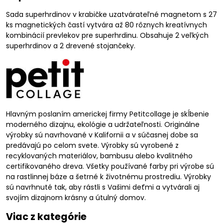
Sada superhrdinov v krabičke uzatvárateľné magnetom s 27
ks magnetických častí vytvára až 80 rôznych kreatívnych
kombinácií prevlekov pre superhrdinu. Obsahuje 2 veľkých
superhrdinov a 2 drevené stojančeky.
Hlavným poslaním americkej firmy Petitcollage je skĺbenie
moderného dizajnu, ekológie a udržateľnosti. Originálne
výrobky sú navrhované v Kalifornii a v súčasnej dobe sa
predávajú po celom svete. Výrobky sú vyrobené z
recyklovaných materiálov, bambusu alebo kvalitného
certifikovaného dreva. Všetky používané farby pri výrobe sú
na rastlinnej báze a šetrné k životnému prostrediu. Výrobky
sú navrhnuté tak, aby rástli s Vašimi deťmi a vytvárali aj
svojím dizajnom krásny a útulný domov.
Viac z kategórie