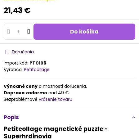
21,43 €
Do košíka
Doručenia
Import kód:
PTC106
Výrobca:
Petitcollage
Výhodné ceny
a možnosti doručenia.
Doprava zadarmo
nad 49 €
Bezproblémové
vrátenie tovaru
Popis
Petitcollage magnetické puzzle -
Superhrdinovia